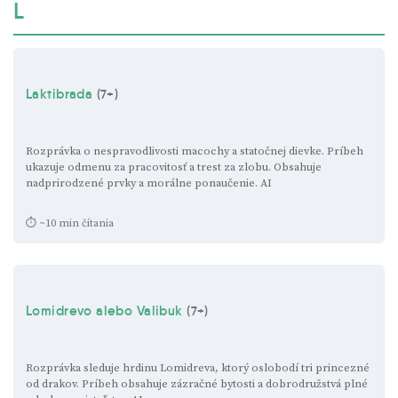
L
Laktibrada
(7+)
Rozprávka o nespravodlivosti macochy a statočnej dievke. Príbeh
ukazuje odmenu za pracovitosť a trest za zlobu. Obsahuje
nadprirodzené prvky a morálne ponaučenie.
AI
⏱ ~10 min čítania
Lomidrevo alebo Valibuk
(7+)
Rozprávka sleduje hrdinu Lomidreva, ktorý oslobodí tri princezné
od drakov. Príbeh obsahuje zázračné bytosti a dobrodružstvá plné