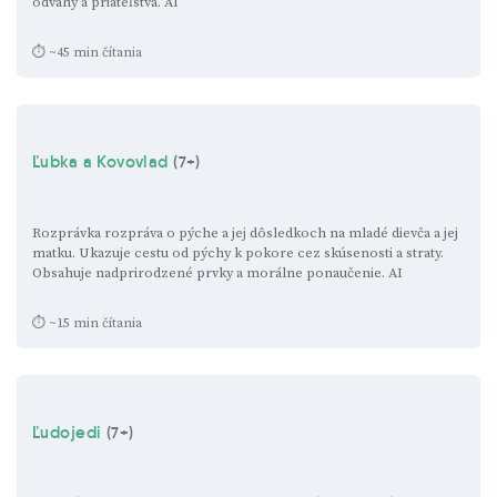
odvahy a priateľstva.
AI
⏱ ~45 min čítania
Ľubka a Kovovlad
(7+)
Rozprávka rozpráva o pýche a jej dôsledkoch na mladé dievča a jej
matku. Ukazuje cestu od pýchy k pokore cez skúsenosti a straty.
Obsahuje nadprirodzené prvky a morálne ponaučenie.
AI
⏱ ~15 min čítania
Ľudojedi
(7+)