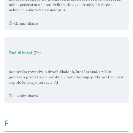
nebezpečenstvu od otca. Príbeh ukazuje ich útek, hľadanie a
nakoniec zmierenie s osudom.
AI
⏱ ~21 min čítania
Dvä šibalci
(7+)
Rozprávka rozpráva o dvoch šibaloch, ktorí sa snažia získať
peniaze a prežiť rôzne skúšky. Príbeh obsahuje prvky prefíkanosti
a spoločenskej interakcie.
AI
⏱ ~14 min čítania
F