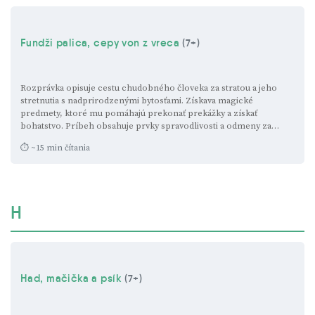
Fundži palica, cepy von z vreca
(7+)
Rozprávka opisuje cestu chudobného človeka za stratou a jeho
stretnutia s nadprirodzenými bytosťami. Získava magické
predmety, ktoré mu pomáhajú prekonať prekážky a získať
bohatstvo. Príbeh obsahuje prvky spravodlivosti a odmeny za
vytrvalosť.
AI
⏱ ~15 min čítania
H
Had, mačička a psík
(7+)