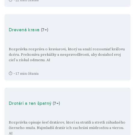
⏱ ~22 min čítania
Drevená krava
(7+)
Rozprávka rozpráva o kraviarovi, ktorý sa snaží rozosmiať kráľovu
dcéru. Prekonáva prekážky a nespravodlivosti, aby dosiahol svoj
cieľ a získal odmenu.
AI
⏱ ~17 min čítania
Drotári a ten špatný
(7+)
Rozprávka opisuje šesť dratárov, ktorí sa stratili a stretli záhadného
čierneho muža. Najmladší dratár ich zachráni múdrosťou a vierou.
AI