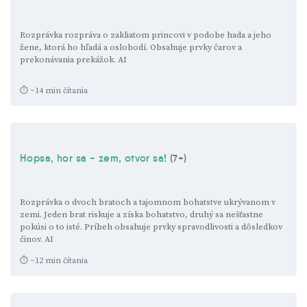
Rozprávka rozpráva o zakliatom princovi v podobe hada a jeho
žene, ktorá ho hľadá a oslobodí. Obsahuje prvky čarov a
prekonávania prekážok.
AI
⏱ ~14 min čítania
Hopsa, hor sa - zem, otvor sa!
(7+)
Rozprávka o dvoch bratoch a tajomnom bohatstve ukrývanom v
zemi. Jeden brat riskuje a získa bohatstvo, druhý sa nešťastne
pokúsi o to isté. Príbeh obsahuje prvky spravodlivosti a dôsledkov
činov.
AI
⏱ ~12 min čítania