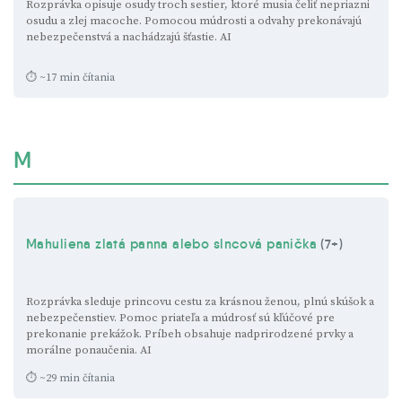
Rozprávka opisuje osudy troch sestier, ktoré musia čeliť nepriazni
osudu a zlej macoche. Pomocou múdrosti a odvahy prekonávajú
nebezpečenstvá a nachádzajú šťastie.
AI
⏱ ~17 min čítania
M
Mahuliena zlatá panna alebo slncová panička
(7+)
Rozprávka sleduje princovu cestu za krásnou ženou, plnú skúšok a
nebezpečenstiev. Pomoc priateľa a múdrosť sú kľúčové pre
prekonanie prekážok. Príbeh obsahuje nadprirodzené prvky a
morálne ponaučenia.
AI
⏱ ~29 min čítania