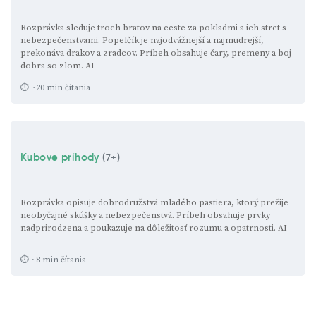
Rozprávka sleduje troch bratov na ceste za pokladmi a ich stret s
nebezpečenstvami. Popelčík je najodvážnejší a najmudrejší,
prekonáva drakov a zradcov. Príbeh obsahuje čary, premeny a boj
dobra so zlom.
AI
⏱ ~20 min čítania
Kubove príhody
(7+)
Rozprávka opisuje dobrodružstvá mladého pastiera, ktorý prežije
neobyčajné skúšky a nebezpečenstvá. Príbeh obsahuje prvky
nadprirodzena a poukazuje na dôležitosť rozumu a opatrnosti.
AI
⏱ ~8 min čítania