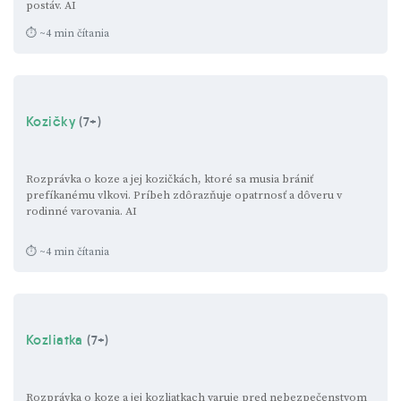
postáv.
AI
⏱ ~4 min čítania
Kozičky
(7+)
Rozprávka o koze a jej kozičkách, ktoré sa musia brániť
prefíkanému vlkovi. Príbeh zdôrazňuje opatrnosť a dôveru v
rodinné varovania.
AI
⏱ ~4 min čítania
Kozliatka
(7+)
Rozprávka o koze a jej kozliatkach varuje pred nebezpečenstvom