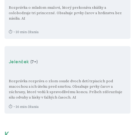
Rozprávka o mladom mužovi, ktorý prekonáva skúšky a
oslobodzuje tri princezné. Obsahuje prvky čarov a hrdinstva bez
násilia.
AI
⏱ ~10 min čítania
Jelenček
(7+)
Rozprávka rozpráva o zlom osude dvoch detí trpiacich pod
macochou a ich úteku pred smrťou. Obsahuje prvky čarov a
záchrany, ktoré vedú k spravodlivému koncu. Príbeh zdôrazňuje
silu odvahy a lásky v ťažkých časoch.
AI
⏱ ~16 min čítania
K