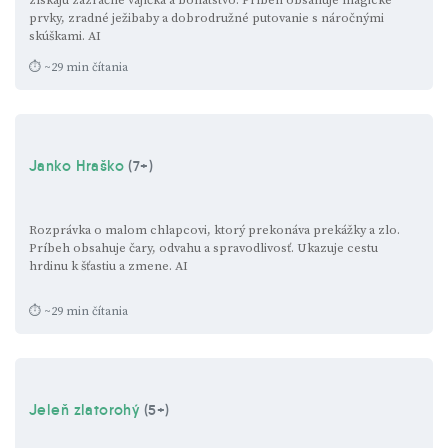
prvky, zradné ježibaby a dobrodružné putovanie s náročnými
skúškami.
AI
⏱ ~29 min čítania
Janko Hraško
(7+)
Rozprávka o malom chlapcovi, ktorý prekonáva prekážky a zlo.
Príbeh obsahuje čary, odvahu a spravodlivosť. Ukazuje cestu
hrdinu k šťastiu a zmene.
AI
⏱ ~29 min čítania
Jeleň zlatorohý
(5+)