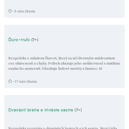
⏱ ~5 min čítania
Ďuro-truľo
(7+)
Rozprávka o mladom Ďurovi, ktorý sa učí životným múdrostiam
cez skúsenosti a chyby. Príbeh ukazuje jeho nešikovnosť a matkinu
snahu ho usmerniť. Obsahuje ľudové motívy a humor.
AI
⏱ ~17 min čítania
Dvanásti bratia a trinásta sestra
(7+)
Rozprávka rozpráva o dvanástich bratoch a ich sestre, ktorí čelia