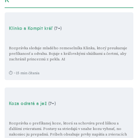
Klinko a Kompit kráľ
(7+)
Rozprávka sleduje mladého remeselníka Klinka, ktorý preukazuje
prefíkanosť a odvahu. Bojuje s kráľovskými skúškami a čertmi, aby
zachránil princeznú z pekla.
AI
⏱ ~15 min čítania
Koza odratá a jež
(7+)
Rozprávka o prefíkanej koze, ktorá sa schováva pred líškou a
ďalšími zvieratami. Postavy sa striedajú v snahe kozu vyhnať, no
nakoniec ju prepadnú. Príbeh obsahuje prvky napätia a zvieracích