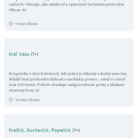
cudzích. Ukazuje, ako múdrosť a opatrnosť zachránia pred zlým
vlkom.
AI
⏱ ~4 min čítania
Kráľ času
(7+)
Rozprávka o dvoch bratoch, kde jeden je lakomý a druhý statočný.
Mladší brat prekonáva ťažkosti a nachádza pomoc, zatiaľ čo starší
brat čelí trestu. Príbeh obsahuje nadprirodzené prvky a hľadanie
stratenej ženy.
AI
⏱ ~14 min čítania
Kraľčík, Kucharčík, Popelčík
(7+)