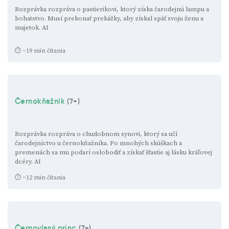
Rozprávka rozpráva o pastierikovi, ktorý získa čarodejnú lampu a
bohatstvo. Musí prekonať prekážky, aby získal späť svoju ženu a
majetok.
AI
⏱ ~19 min čítania
Černokňažník
(7+)
Rozprávka rozpráva o chudobnom synovi, ktorý sa učí
čarodejníctvo u černokňažníka. Po mnohých skúškach a
premenách sa mu podarí oslobodiť a získať šťastie aj lásku kráľovej
dcéry.
AI
⏱ ~12 min čítania
Černovlasý princ
(7+)