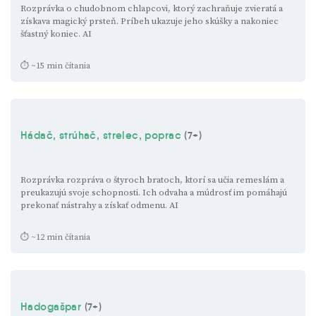
Rozprávka o chudobnom chlapcovi, ktorý zachraňuje zvieratá a
získava magický prsteň. Príbeh ukazuje jeho skúšky a nakoniec
šťastný koniec.
AI
⏱ ~15 min čítania
Hádač, strúhač, strelec, poprac
(7+)
Rozprávka rozpráva o štyroch bratoch, ktorí sa učia remeslám a
preukazujú svoje schopnosti. Ich odvaha a múdrosť im pomáhajú
prekonať nástrahy a získať odmenu.
AI
⏱ ~12 min čítania
Hadogašpar
(7+)