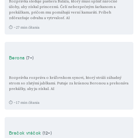
Rozprávka sleduje pastiera Baláža, ktorý musí splniť náročné
úlohy, aby získal princeznú. Čelí nebezpečným šarkanom a
prekážkam, pričom mu pomáhajú verní kamaráti. Príbeh
zdôrazňuje odvahu a vytrvalosť.
AI
⏱ ~27 min čítania
Berona
(7+)
Rozprávka rozpráva o kráľovskom synovi, ktorý stráži záhadný
strom so zlatými jablkami. Putuje za krásnou Beronou a prekonáva
prekážky, aby ju získal.
AI
⏱ ~17 min čítania
Bračok vtáčok
(12+)