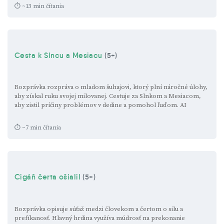
⏱ ~13 min čítania
Cesta k Slncu a Mesiacu
(5+)
Rozprávka rozpráva o mladom šuhajovi, ktorý plní náročné úlohy,
aby získal ruku svojej milovanej. Cestuje za Slnkom a Mesiacom,
aby zistil príčiny problémov v dedine a pomohol ľuďom.
AI
⏱ ~7 min čítania
Cigáň čerta ošialil
(5+)
Rozprávka opisuje súťaž medzi človekom a čertom o silu a
prefíkanosť. Hlavný hrdina využíva múdrosť na prekonanie