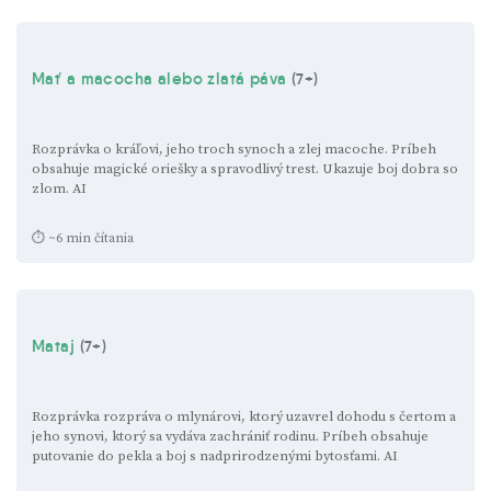
Mať a macocha alebo zlatá páva
(7+)
Rozprávka o kráľovi, jeho troch synoch a zlej macoche. Príbeh
obsahuje magické oriešky a spravodlivý trest. Ukazuje boj dobra so
zlom.
AI
⏱ ~6 min čítania
Mataj
(7+)
Rozprávka rozpráva o mlynárovi, ktorý uzavrel dohodu s čertom a
jeho synovi, ktorý sa vydáva zachrániť rodinu. Príbeh obsahuje
putovanie do pekla a boj s nadprirodzenými bytosťami.
AI