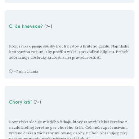
Či še hnevace?
(7+)
Rozprávka opisuje skúšky troch bratov u krutého gazdu. Najmladší
brat využíva rozum, aby prežil a získal spravodlivú odplatu. Príbeh
zdôrazňuje dôsledky krutosti a nespravodlivosti.
AI
⏱ ~7 min čítania
Chorý kráľ
(7+)
Rozprávka sleduje mladého šuhaja, ktorý sa snaží získať čerešne z
nezdolateľnej čerešne pre chorého kráľa. Čelí nebezpečenstvám,
vrátane draka a záchrany milovanej osoby. Príbeh obsahuje prvky
odvahy, pomoci a prekonávania prekážok.
AI