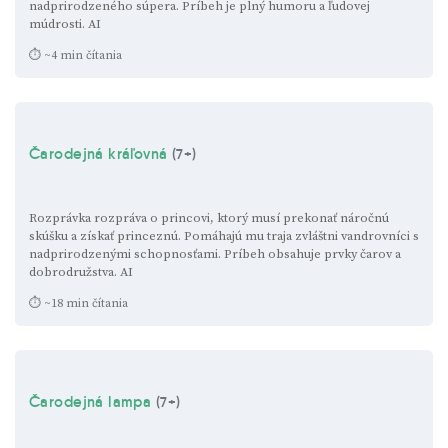
nadprirodzeného súpera. Príbeh je plný humoru a ľudovej
múdrosti.
AI
⏱ ~4 min čítania
Čarodejná kráľovná
(7+)
Rozprávka rozpráva o princovi, ktorý musí prekonať náročnú
skúšku a získať princeznú. Pomáhajú mu traja zvláštni vandrovníci s
nadprirodzenými schopnosťami. Príbeh obsahuje prvky čarov a
dobrodružstva.
AI
⏱ ~18 min čítania
Čarodejná lampa
(7+)