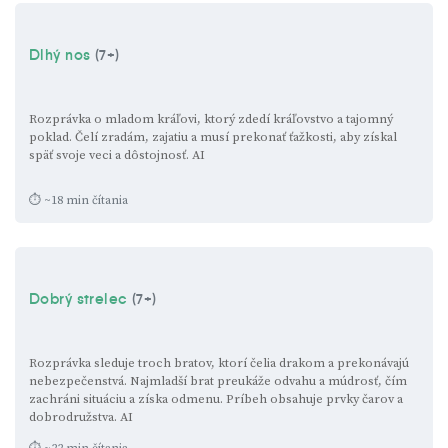
Dlhý nos
(7+)
Rozprávka o mladom kráľovi, ktorý zdedí kráľovstvo a tajomný
poklad. Čelí zradám, zajatiu a musí prekonať ťažkosti, aby získal
späť svoje veci a dôstojnosť.
AI
⏱ ~18 min čítania
Dobrý strelec
(7+)
Rozprávka sleduje troch bratov, ktorí čelia drakom a prekonávajú
nebezpečenstvá. Najmladší brat preukáže odvahu a múdrosť, čím
zachráni situáciu a získa odmenu. Príbeh obsahuje prvky čarov a
dobrodružstva.
AI