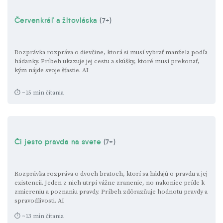
Červenkráľ a žltovláska
(7+)
Rozprávka rozpráva o dievčine, ktorá si musí vybrať manžela podľa
hádanky. Príbeh ukazuje jej cestu a skúšky, ktoré musí prekonať,
kým nájde svoje šťastie.
AI
⏱ ~15 min čítania
Či jesto pravda na svete
(7+)
Rozprávka rozpráva o dvoch bratoch, ktorí sa hádajú o pravdu a jej
existencii. Jeden z nich utrpí vážne zranenie, no nakoniec príde k
zmiereniu a poznaniu pravdy. Príbeh zdôrazňuje hodnotu pravdy a
spravodlivosti.
AI
⏱ ~13 min čítania