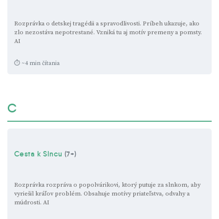
Rozprávka o detskej tragédii a spravodlivosti. Príbeh ukazuje, ako
zlo nezostáva nepotrestané. Vzniká tu aj motív premeny a pomsty.
AI
⏱ ~4 min čítania
C
Cesta k Slncu
(7+)
Rozprávka rozpráva o popolvárikovi, ktorý putuje za slnkom, aby
vyriešil kráľov problém. Obsahuje motívy priateľstva, odvahy a
múdrosti.
AI