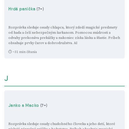
Hrdá panička
(7+)
Rozprávka sleduje osudy chlapca, ktorý zdedí magické predmety
od hada a čelí nebezpečným šarkanom. Pomocou múdrosti a
odvahy prekonáva prekážky a nakoniec získa lásku a šťastie. Príbeh
obsahuje prvky čarov a dobrodružstva.
AI
⏱ ~31 min čítania
J
Janko a Macko
(7+)
Rozprávka sleduje osudy chudobného človeka a jeho detí, ktoré
získajú zázračné vajíčka a bohatstvo. Príbeh obsahuje magické