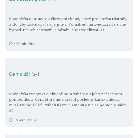
Rozprávka o princovi s čiernymi vlasmi, ktorý prekonáva nástrahy
a zlo, aby získal späť svoje práva. Pomáhajú mu zvieratá a čarovné
bytosti. Príbeh zdôrazňuje odvahu a spravodlivosť.
AI
⏱ ~15 min čítania
Čert slúži
(5+)
Rozprávka rozpráva o chudobnom rubárovi a jeho nečakanom
pomocníkovi. Čert, ktorý mu ukradol posledný kúsok chleba,
musí u neho slúžiť. Príbeh ukazuje zmenu osudu a pomoc v núdzi.
AI
⏱ ~6 min čítania