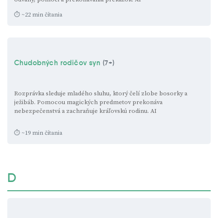
⏱ ~22 min čítania
Chudobných rodičov syn
(7+)
Rozprávka sleduje mladého sluhu, ktorý čelí zlobe bosorky a
ježibáb. Pomocou magických predmetov prekonáva
nebezpečenstvá a zachraňuje kráľovskú rodinu.
AI
⏱ ~19 min čítania
D