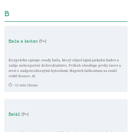
B
Bača a šarkan
(7+)
Rozprávka opisuje osudy baču, ktorý objaví tajnú jaskyňu hadov a
zažije nebezpečné dobrodružstvo. Príbeh obsahuje prvky čarov a
stret s nadprirodzenými bytosťami. Napriek ťažkostiam sa snaží
vrátiť domov.
AI
⏱ ~12 min čítania
Baláž
(7+)