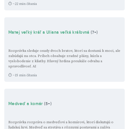
⏱ ~22 min čítania
Matej veľký kráľ a Uliana veľká kráľovná
(7+)
Rozprávka sleduje osudy dvoch bratov, ktorí sa dostanú k moci, ale
zabúdajú na otca. Príbeh obsahuje zradné plány, kúzla a
vyslobodenie z kliatby. Hlavný hrdina preukáže odvahu a
spravodlivosť.
AI
⏱ ~15 min čítania
Medveď a komár
(5+)
Rozprávka rozpráva o medveďovi a komárovi, ktorí diskutujú o
ľudskej krvi. Medveď sa stretáva s rôznymi postavami a zažíva