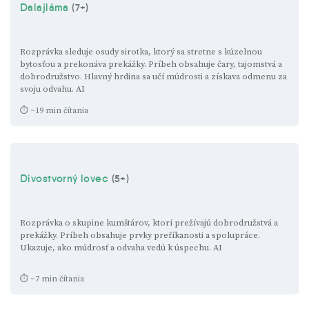
Dalajláma
(7+)
Rozprávka sleduje osudy sirotka, ktorý sa stretne s kúzelnou
bytosťou a prekonáva prekážky. Príbeh obsahuje čary, tajomstvá a
dobrodružstvo. Hlavný hrdina sa učí múdrosti a získava odmenu za
svoju odvahu.
AI
⏱ ~19 min čítania
Divostvorný lovec
(5+)
Rozprávka o skupine kumštárov, ktorí prežívajú dobrodružstvá a
prekážky. Príbeh obsahuje prvky prefíkanosti a spolupráce.
Ukazuje, ako múdrosť a odvaha vedú k úspechu.
AI
⏱ ~7 min čítania