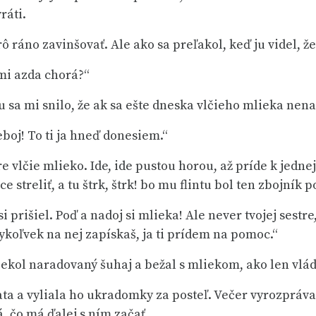
ráti.
 ráno zavinšovať. Ale ako sa preľakol, keď ju videl, že 
 mi azda chorá?“
tu sa mi snilo, že ak sa ešte dneska vlčieho mlieka ne
neboj! To ti ja hneď donesiem.“
 vlčie mlieko. Ide, ide pustou horou, až príde k jednej 
ce streliť, a tu štrk, štrk! bo mu flintu bol ten zbojník
si prišiel. Poď a nadoj si mlieka! Ale never tvojej sestre,
dykoľvek na nej zapískaš, ja ti prídem na pomoc.“
iekol naradovaný šuhaj a bežal s mliekom, ako len vlád
ata a vyliala ho ukradomky za posteľ. Večer vyrozpráva
, čo má ďalej s ním začať.