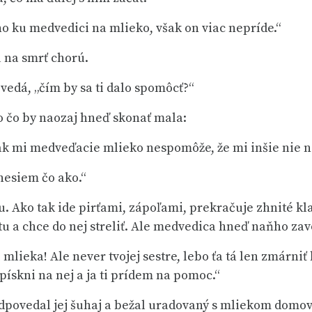
ho ku medvedici na mlieko, však on viac nepríde.“
u na smrť chorú.
vedá, „čím by sa ti dalo spomôcť?“
 čo by naozaj hneď skonať mala:
 ak mi medveďacie mlieko nespomôže, že mi inšie nie n
onesiem čo ako.“
. Ako tak ide pirťami, zápoľami, prekračuje zhnité kl
tu a chce do nej streliť. Ale medvedica hneď naňho zav
 mlieka! Ale never tvojej sestre, lebo ťa tá len zmárniť
apískni na nej a ja ti prídem na pomoc.“
odpovedal jej šuhaj a bežal uradovaný s mliekom domov