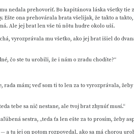
mu nedala prehovoriť. Bo kapitánova láska všetky tie z
 Ešte ona prehovárala brata všelijak, že takto a takto
á. Ale jej brat len vše tú nôtu hudre okolo uší.
há, vyrozprávala mu všetko, ako jej brat išiel do dvan
né, čo ste tu urobili, že i nám o zradu chodíte?“
ďže, rada mám; veď som ti to len za to vyrozprávala, že
„teda tebe sa nič nestane, ale tvoj brat zhynúť musí.“
ľúbená sestra, „teda ťa len ešte za to prosím, žeby asp
 — a tu jej on potom rozpovedal, ako sa má chorou urob