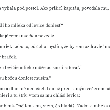
 vyliala pod posteľ. Ako prišiel kapitán, povedala mu, ž
li ho mlieka od levice doniesť.“
ažkajúcemu nad ňou povedá:
omrieť. Lebo to, od čoho myslím, že by som ozdravieť m
ý braček.
en levičie mlieko môže od smrti ratovať.“
cou božou doniesť musím.“
nami a dlho nič nenašiel. Len už pred samým večerom n
eri a tu štrk! Vtom sa mu ohlási levica:
 zahubená. Poď len sem, viem, čo hľadáš. Nadoj si mlieka 