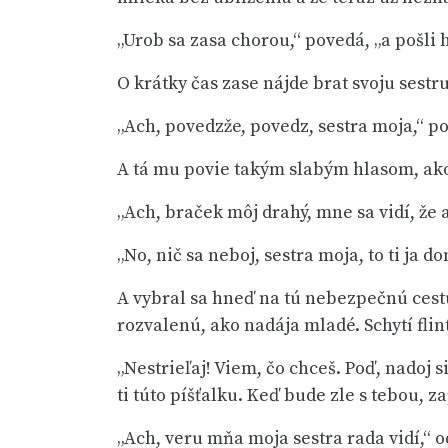
„Urob sa zasa chorou,“ povedá, „a pošli 
O krátky čas zase nájde brat svoju sestr
„Ach, povedzže, povedz, sestra moja,“ po
A tá mu povie takým slabým hlasom, ako
„Ach, braček môj drahý, mne sa vidí, že
„No, nič sa neboj, sestra moja, to ti ja d
A vybral sa hneď na tú nebezpečnú cestu
rozvalenú, ako nadája mladé. Schytí flin
„Nestrieľaj! Viem, čo chceš. Poď, nadoj si
ti túto píšťalku. Keď bude zle s tebou, z
„Ach, veru mňa moja sestra rada vidí,“ 