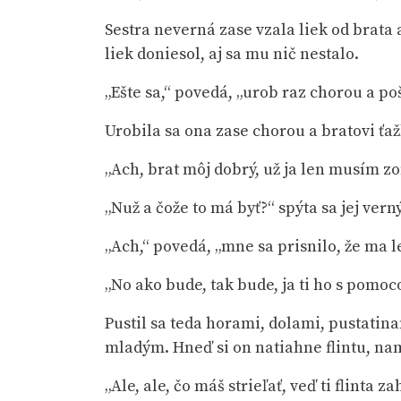
Sestra neverná zase vzala liek od brata a
liek doniesol, aj sa mu nič nestalo.
„Ešte sa,“ povedá, „urob raz chorou a poš
Urobila sa ona zase chorou a bratovi ť
„Ach, brat môj dobrý, už ja len musím z
„Nuž a čože to má byť?“ spýta sa jej vern
„Ach,“ povedá, „mne sa prisnilo, že ma l
„No ako bude, tak bude, ja ti ho s pomo
Pustil sa teda horami, dolami, pustati
mladým. Hneď si on natiahne flintu, nami
„Ale, ale, čo máš strieľať, veď ti flinta