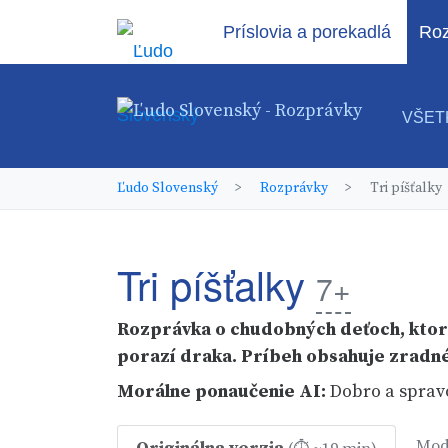
Príslovia a porekadlá
Roz
VŠET
Ľudo Slovenský
Rozprávky
Tri píšťalky
Tri píšťalky
7+
Rozprávka o chudobných deťoch, ktor
porazí draka. Príbeh obsahuje zradné
Morálne ponaučenie
AI
:
Dobro a sprav
Mod