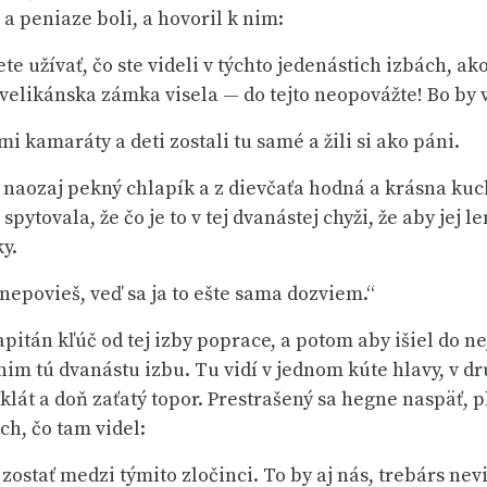
 a peniaze boli, a hovoril k nim:
te užívať, čo ste videli v týchto jedenástich izbách, a
velikánska zámka visela — do tejto neopovážte! Bo by 
mi kamaráty a deti zostali tu samé a žili si ako páni.
naozaj pekný chlapík a z dievčaťa hodná a krásna kuch
ytovala, že čo je to v tej dvanástej chyži, že aby jej l
ky.
 nepovieš, veď sa ja to ešte sama dozviem.“
pitán kľúč od tej izby poprace, a potom aby išiel do ne
 nim tú dvanástu izbu. Tu vidí v jednom kúte hlavy, v d
lát a doň zaťatý topor. Prestrašený sa hegne naspäť, pl
ch, čo tam videl:
ostať medzi týmito zločinci. To by aj nás, trebárs nevi