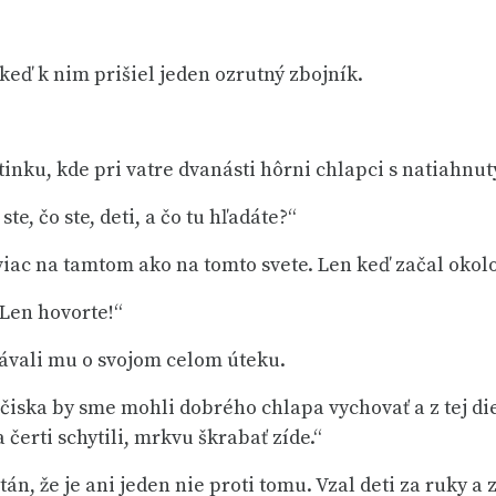
 keď k nim prišiel jeden ozrutný zbojník.
tinku, kde pri vatre dvanásti hôrni chlapci s natiahnutý
te, čo ste, deti, a čo tu hľadáte?“
viac na tamtom ako na tomto svete. Len keď začal okolo
 Len hovorte!“
rávali mu o svojom celom úteku.
apčiska by sme mohli dobrého chlapa vychovať a z tej 
 čerti schytili, mrkvu škrabať zíde.“
án, že je ani jeden nie proti tomu. Vzal deti za ruky a