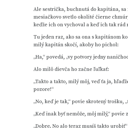
Ale sestrička, buchnutá do kapitána, sa 
mesiačkovo svetlo okolité čierne chmúry.
keďže ich on vychoval a keď ich tak rád m
Tu jeden raz, ako sa ona s kapitánom koc
milý kapitán skočí, akoby ho pichol:
„Ha,“ povedá, „vy potvory jedny naničhod
Alo milô dievča ho začne ľuľkať:
„Takto a takto, milý môj, veď ťa ja, hľa
pozore!“
„No, keď je tak,“ povie skrotený trošku, 
„Keď inak byť nemôže, môj milý,“ povie za
„Dobre. No alo teraz musíš takto urobiť“