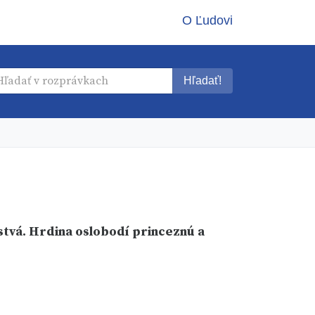
O Ľudovi
Hľadať!
tvá. Hrdina oslobodí princeznú a