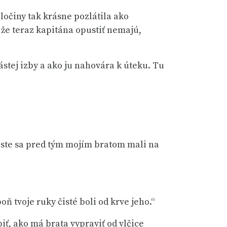
ločiny tak krásne pozlátila ako
, že teraz kapitána opustiť nemajú,
ástej izby a ako ju nahovára k úteku. Tu
by ste sa pred tým mojím bratom mali na
oň tvoje ruky čisté boli od krve jeho.“
iť, ako má brata vypraviť od vlčice