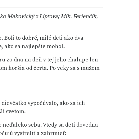
ko Makovický z Liptova; Mik. Ferienčik,
 Boli to dobré, milé deti ako dva
e, ako sa najlepšie mohol.
eru zo dňa na deň v tej jeho chalupe len
tom horšia od čerta. Po veky sa s mužom
z dievčatko vypočúvalo, ako sa ich
šli svetom.
e neďaleko seba. Vtedy sa deti dovedna
očujú vystreliť a zahrmieť: