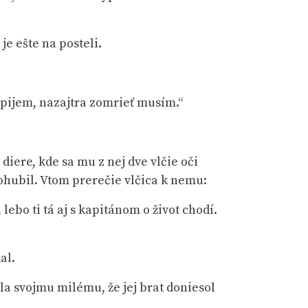
je ešte na posteli.
napijem, nazajtra zomrieť musím.“
diere, kde sa mu z nej dve vlčie oči
 pohubil. Vtom prerečie vlčica k nemu:
 lebo ti tá aj s kapitánom o život chodí.
al.
la svojmu milému, že jej brat doniesol