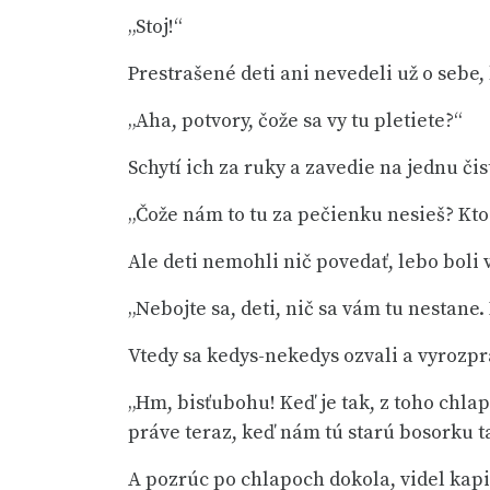
„Stoj!“
Prestrašené deti ani nevedeli už o sebe,
„Aha, potvory, čože sa vy tu pletiete?“
Schytí ich za ruky a zavedie na jednu čis
„Čože nám to tu za pečienku nesieš? Kto s
Ale deti nemohli nič povedať, lebo boli 
„Nebojte sa, deti, nič sa vám tu nestane.
Vtedy sa kedys-nekedys ozvali a vyrozp
„Hm, bisťubohu! Keď je tak, z toho chl
práve teraz, keď nám tú starú bosorku ta
A pozrúc po chlapoch dokola, videl kapit