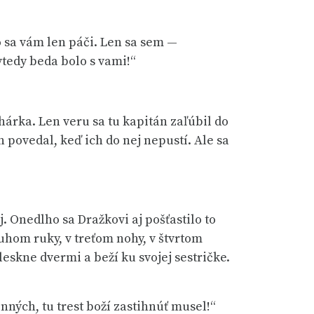
ko sa vám len páči. Len sa sem —
vtedy beda bolo s vami!“
árka. Len veru sa tu kapitán zaľúbil do
en povedal, keď ich do nej nepustí. Ale sa
j. Onedlho sa Dražkovi aj pošťastilo to
ruhom ruky, v treťom nohy, v štvrtom
eskne dvermi a beží ku svojej sestričke.
nných, tu trest boží zastihnúť musel!“