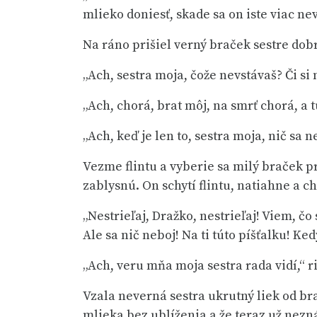
mlieko doniesť, skade sa on iste viac nev
Na ráno prišiel verný braček sestre dobrô
„Ach, sestra moja, čože nevstávaš? Či si
„Ach, chorá, brat môj, na smrť chorá, a 
„Ach, keď je len to, sestra moja, nič sa 
Vezme flintu a vyberie sa milý braček pre
zablysnú. On schytí flintu, natiahne a ch
„Nestrieľaj, Dražko, nestrieľaj! Viem, čo 
Ale sa nič neboj! Na ti túto píšťalku! Ke
„Ach, veru mňa moja sestra rada vidí,“ r
Vzala neverná sestra ukrutný liek od br
mlieka bez ublíženia a že teraz už nezná