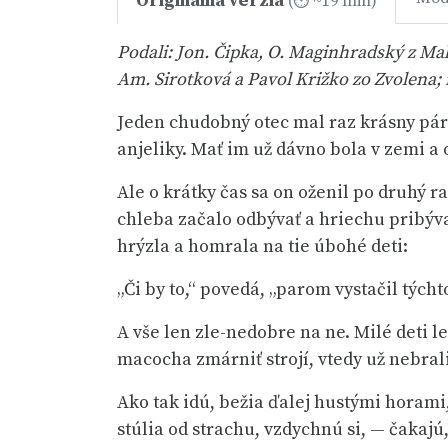
Originálna verzia
(⏱ ~19 min)
Podali: Jon. Čipka, O. Maginhradský z Ma
Am. Sirotková a Pavol Križko zo Zvolena;
Jeden chudobný otec mal raz krásny párik
anjeliky. Mať im už dávno bola v zemi a 
Ale o krátky čas sa on oženil po druhý ra
chleba začalo odbývať a hriechu pribýva
hrýzla a homrala na tie úbohé deti:
„Či by to,“ povedá, „parom vystačil tých
A vše len zle-nedobre na ne. Milé deti l
macocha zmárniť strojí, vtedy už nebrali
Ako tak idú, bežia ďalej hustými horami
stúlia od strachu, vzdychnú si, — čakajú,