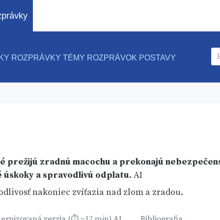
právky
KY ROZPRÁVKY
TÉMY ROZPRÁVOK
POSTAVY
é prežijú zradnú macochu a prekonajú nebezpečens
 úskoky a spravodlivú odplatu.
AI
odlivosť nakoniec zvíťazia nad zlom a zradou.
ernizovaná verzia
AI
Bibliografia
(⏱ ~17 min)