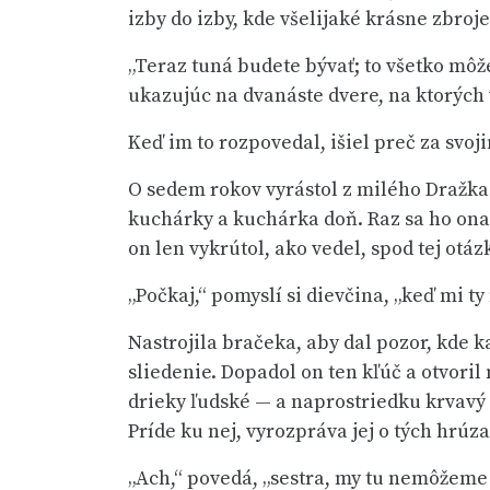
izby do izby, kde všelijaké krásne zbroje
„Teraz tuná budete bývať; to všetko môže
ukazujúc na dvanáste dvere, na ktorých 
Keď im to rozpovedal, išiel preč za svoji
O sedem rokov vyrástol z milého Dražka 
kuchárky a kuchárka doň. Raz sa ho ona sp
on len vykrútol, ako vedel, spod tej otáz
„Počkaj,“ pomyslí si dievčina, „keď mi ty
Nastrojila bračeka, aby dal pozor, kde ka
sliedenie. Dopadol on ten kľúč a otvoril
drieky ľudské — a naprostriedku krvavý k
Príde ku nej, vyrozpráva jej o tých hrúza
„Ach,“ povedá, „sestra, my tu nemôžeme z