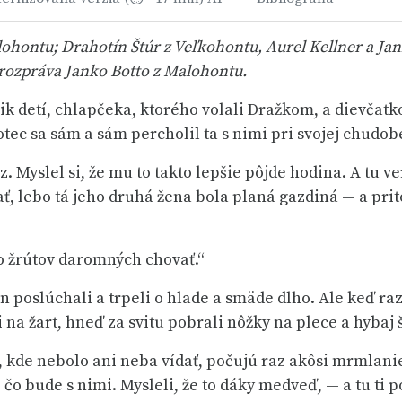
lohontu; Drahotín Štúr z Veľkohontu, Aurel Kellner a Jan
 rozpráva Janko Botto z Malohontu.
 detí, chlapčeka, ktorého volali Dražkom, a dievčatko.
otec sa sám a sám percholil ta s nimi pri svojej chudob
z. Myslel si, že mu to takto lepšie pôjde hodina. A tu v
ť, lebo tá jeho druhá žena bola planá gazdiná — a pri
to žrútov daromných chovať.“
en poslúchali a trpeli o hlade a smäde dlho. Ale keď ra
 na žart, hneď za svitu pobrali nôžky na plece a hybaj 
, kde nebolo ani neba vídať, počujú raz akôsi mrmlani
 čo bude s nimi. Mysleli, že to dáky medveď, — a tu ti p