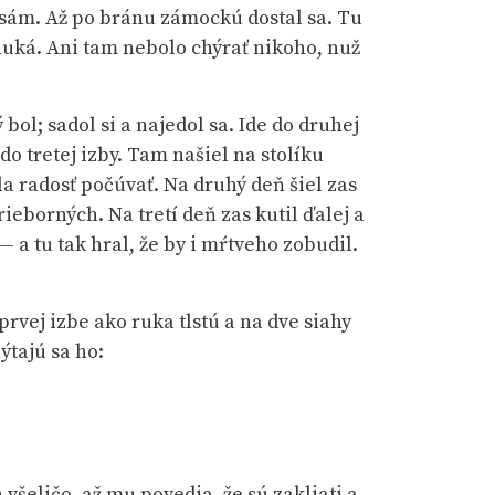
a sám. Až po bránu zámockú dostal sa. Tu
 dnuká. Ani tam nebolo chýrať nikoho, nuž
 bol; sadol si a najedol sa. Ide do druhej
do tretej izby. Tam našiel na stolíku
ola radosť počúvať. Na druhý deň šiel zas
trieborných. Na tretí deň zas kutil ďalej a
 a tu tak hral, že by i mŕtveho zobudil.
prvej izbe ako ruka tlstú a na dve siahy
ýtajú sa ho:
 všeličo, až mu povedia, že sú zakliati a