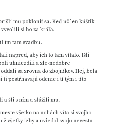
rišli mu pokloniť sa. Keď už len kúštik
vyvolili si ho za kráľa.
vil im tam svadbu.
li napred, aby ich to tam vítalo. Išli
oli uhniezdili a zle-nedobre
 oddali sa zrovna do zbojníkov. Hej, bola
 ti postŕhavajú odenie i tí tým i títo
 a šli s ním a slúžili mu.
 meste všetko na nohách víta si svojho
už všetky izby a uviedol svoju nevestu