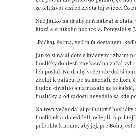
že ich život visí od života tej sviece. Č
Nuž Janko na druhý deň nabral si zlata, 
ktorá ale nikoho nechcela. Pomyslel si 
„Počkaj, šelma, veď ja ťa dostanem, keď 
Janko si najal dom s krásnymi izbami pri
husličky doniesť. Zavčasrána začal vyhráv
ich poslal. Na druhý večer ale dal si doni
zbehli k palácu, bo sa nazdali, že horí, 
hudbu chválilo a natriasalo sa to každé,
husličky, a od radosti nevedela sa kde p
Na tretí večer dal si prihotoviť husličk
husličiek ani nevideli, oslepli. A pri te
pribehla k nemu, aby jej, pre Boha, ešte 