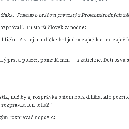
žiaka. (Prístup o oráčovi prevzatý z Prostonárodných zá
rozprávali. Tu starší človek započne:
uhličku. A v tej truhličke bol jeden zajačik a ten zajač
lý prst a pokrčí, pomrdá ním — a zatíchne. Deti ozvú s
stík, nuž by aj rozprávka o ňom bola dlhšia. Ale pozrit
 rozprávka len toľká!“
 kým rozprávač nepovie: