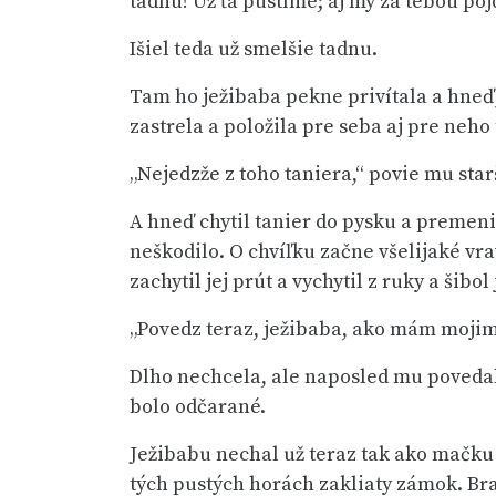
tadnu! Už ťa pustíme; aj my za tebou pô
Išiel teda už smelšie tadnu.
Tam ho ježibaba pekne privítala a hneď, 
zastrela a položila pre seba aj pre neho 
„Nejedzže z toho taniera,“ povie mu starš
A hneď chytil tanier do pysku a premenil
neškodilo. O chvíľku začne všelijaké vra
zachytil jej prút a vychytil z ruky a šib
„Povedz teraz, ježibaba, ako mám moji
Dlho nechcela, ale naposled mu povedala
bolo odčarané.
Ježibabu nechal už teraz tak ako mačku t
tých pustých horách zakliaty zámok. Bra