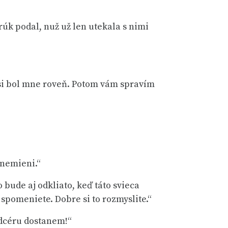
rúk podal, nuž už len utekala s nimi
by si bol mne roveň. Potom vám spravím
 nemieni.“
 bude aj odkliato, keď táto svieca
spomeniete. Dobre si to rozmyslite.“
 dcéru dostanem!“