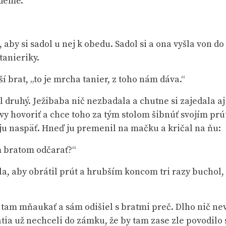
jdeme.“
aby si sadol u nej k obedu. Sadol si a ona vyšla von d
tanieriky.
í brat, „to je mrcha tanier, z toho nám dáva.“
 druhý. Ježibaba nič nezbadala a chutne si zajedala aj 
vy hovoriť a chce toho za tým stolom šibnúť svojím prú
ol ju naspäť. Hneď ju premenil na mačku a kričal na ňu:
m bratom odčarať?“
, aby obrátil prút a hrubším koncom tri razy buchol, 
am mňaukať a sám odišiel s bratmi preč. Dlho nič nevíd
tia už nechceli do zámku, že by tam zase zle povodilo 