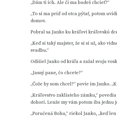
„Dám ti ich. Ale či ma budeš chcieť?“
„To si ma príď od otca pýtať, potom uvid
domov.
Pobral sa Janko ku kráľovi kráľovskú dc
„Keď si taký majster, že si si už, ako v
svadbu.“
Odišiel Janko od kráľa a zažal svoju vosk
„Jasný pane, čo chcete?“
„Čože by som chcel?“ povie im Janko. „K
„Kráľovstvo zakliateho zámku,“ povedia z
dohorí. Lenže my vám potom iba jednu je
„Poručená Bohu,“ riekol Janko, „keď le