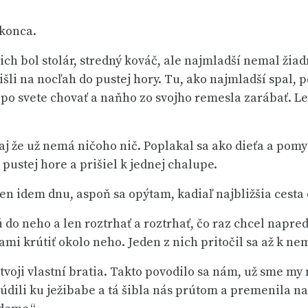
 konca.
nich bol stolár, stredný kováč, ale najmladší nemal žia
rišli na nocľah do pustej hory. Tu, ako najmladší spal, p
o svete chovať a naňho zo svojho remesla zarábať. Len
 aj že už nemá ničoho nič. Poplakal sa ako dieťa a pomy
 pustej hore a prišiel k jednej chalupe.
už len idem dnu, aspoň sa opýtam, kadiaľ najbližšia cesta
do neho a len roztrhať a roztrhať, čo raz chcel napred 
tami krútiť okolo neho. Jeden z nich pritočil sa až k n
 tvoji vlastní bratia. Takto povodilo sa nám, už sme my 
dili ku ježibabe a tá šibla nás prútom a premenila na p