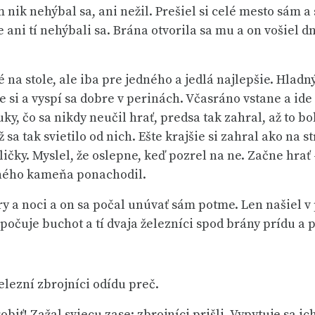
nik nehýbal sa, ani nežil. Prešiel si celé mesto sám 
ale ani tí nehýbali sa. Brána otvorila sa mu a on vošiel
é na stole, ale iba pre jedného a jedlá najlepšie. Hladný
 si a vyspí sa dobre v perinách. Včasráno vstane a ide 
uky, čo sa nikdy neučil hrať, predsa tak zahral, až to b
až sa tak svietilo od nich. Ešte krajšie si zahral ako na s
ky. Myslel, že oslepne, keď pozrel na ne. Začne hrať —
ahého kameňa ponachodil.
ry a noci a on sa počal unúvať sám potme. Len našiel v 
počuje buchot a tí dvaja železníci spod brány prídu a p
elezní zbrojníci odídu preč.
iť! Zažal sviecu zase; zbrojníci prišli. Vypytuje sa ich