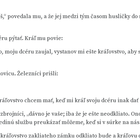
íš,“ povedala mu, a že jej medzi tým časom husličky do 
éru pýtať. Kráľ mu povie:
idno, moju dcéru zaujal, vystanov mi ešte kráľovstvo, a
ovicu. Železníci prišli:
ráľovstvo chcem mať, keď mi kráľ svoju dcéru inak dať
brojníci, „dávno je vaše; iba že je ešte neodkliato. Ono
dinú službu preukázať môžeme, keď si v súrke na nás 
n kráľovstvo zakliateho zámku odkliato bude a kráľovu