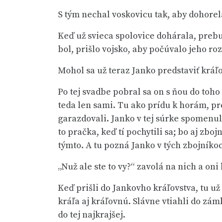
S tým nechal voskovicu tak, aby dohorel
Keď už svieca spolovice dohárala, prebud
bol, prišlo vojsko, aby počúvalo jeho roz
Mohol sa už teraz Janko predstaviť kráľov
Po tej svadbe pobral sa on s ňou do toho 
teda len sami. Tu ako prídu k horám, pr
garazdovali. Janko v tej súrke spomenul 
to pračka, keď tí pochytili sa; bo aj zboj
týmto. A tu pozná Janko v tých zbojníkoc
„Nuž ale ste to vy?“ zavolá na nich a oni
Keď prišli do Jankovho kráľovstva, tu už
kráľa aj kráľovnú. Slávne vtiahli do zám
do tej najkrajšej.