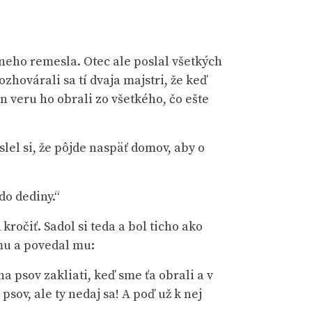
dneho remesla. Otec ale poslal všetkých
ozhovárali sa tí dvaja majstri, že keď
 veru ho obrali zo všetkého, čo ešte
slel si, že pôjde naspäť domov, aby o
 do dediny.“
kročiť. Sadol si teda a bol ticho ako
emu a povedal mu:
na psov zakliati, keď sme ťa obrali a v
sov, ale ty nedaj sa! A poď už k nej