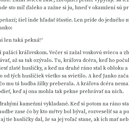
o bude sto míľ ďaleko a zažne si ju, hneď v okamžení sú p
peňazí; šiel inde hľadať šťastie. Len príde do jedného 
Janko:
si len taká pekná!“
 paláci kráľovskom. Večer si zažal voskovú sviecu a zb
ať, až sa tak ozývalo. Tu, kráľova dcéra, keď ho počula
esť zlaté husličky, a keď na druhé ráno stal k obloku a t
čo od tých husličiek všetko sa svietilo. A keď Janko zača
 čo mu tá hudba žilky preberala. A kráľova dcéra nemala
odieť, keď aj ona mohla tak pekne prehrávať na nich.
y drahými kameňmi vykladané. Keď si potom na ráno stal
j hudbe zase čo by kto mŕtvy bol býval, rozveseliť sa a 
aj tie husličky dal, že sa jej voľač stane, ak ich mať ne