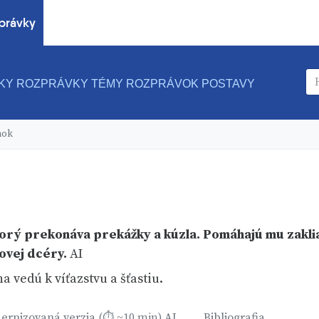
právky
KY ROZPRÁVKY
TÉMY ROZPRÁVOK
POSTAVY
mok
orý prekonáva prekážky a kúzla. Pomáhajú mu zakli
ovej dcéry.
AI
 vedú k víťazstvu a šťastiu.
ernizovaná verzia
AI
Bibliografia
(⏱ ~10 min)