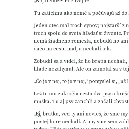
„No, tichože! Počúvajte!“
Tu zatíchnu ako nemé a počúvajú až do
Jeden otec mal troch synov; najstarší z 
troch spolu do sveta hľadať si živenie. P
nemá žiadneho remesla, nebudú ho ani p
dačo na cestu mal, a nechali tak.
Zobudil sa a videl, že ho bratia nechali,
hlade nezahynul. Ale on zamotal sa v tej
„Čo je v nej, to je v nej,“ pomyslel si, „
Lež tu mu zakročia cestu dva psy a brešú 
muška. Tu aj psy zatíchli a začali chvos
„Ej, bratku, veď ty ani nevieš, že sme my
pustej hore nechali. Aj my sme sem zablú