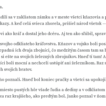
a.
ili sa v zakliatom zámku a v meste všetci kňazovia a p
kazy. A keď celá svieca zhorela, prišiel národ všetok — 
i ako kráľ a dostal jeho dcéru. Aj ten ako sľúbil, spra
svojho odkliateho kráľovstva. Kňazov a vojsko boli posla
epadnú ich dvaja zbojníci, čo medzitým časom tam sa b
si ešte na svojich železných zbrojníkov. Hneď tí tam! A
níci boli mocní a nechceli ustúpiť ani železníkom. Raz si
h svojich bratov.
 ho poznali. Hneď bol koniec pračky a všetci sa upokojili
 miesto pustých hôr všade ľudia a dediny a v odkliatom
ku raz krajšieho, ako predtým bol. Janko poznal v ňom 