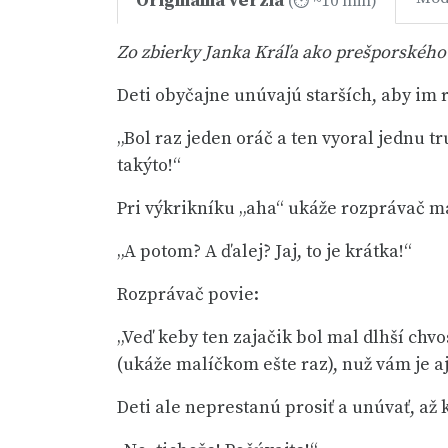
Originálna verzia
(⏱ ~10 min)
Zo zbierky Janka Kráľa ako prešporského 
Deti obyčajne unúvajú starších, aby im 
„Bol raz jeden oráč a ten vyoral jednu tr
takýto!“
Pri výkrikníku „aha“ ukáže rozprávač ma
„A potom? A ďalej? Jaj, to je krátka!“
Rozprávač povie:
„Veď keby ten zajačik bol mal dlhší chvo
(ukáže malíčkom ešte raz), nuž vám je aj
Deti ale neprestanú prosiť a unúvať, až