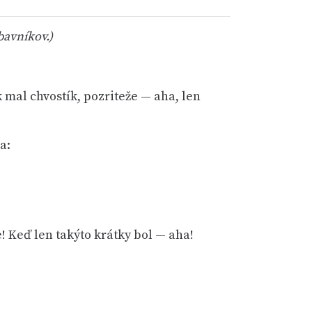
bavníkov.)
ik mal chvostík, pozriteže — aha, len
a:
e! Keď len takýto krátky bol — aha!