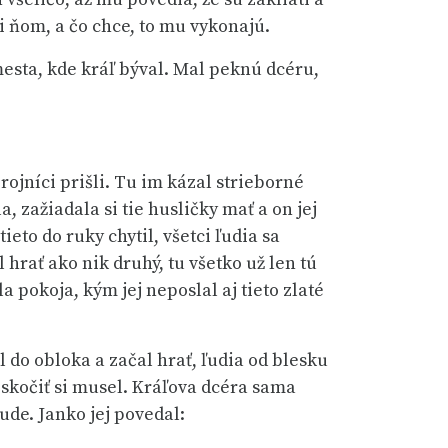
ri ňom, a čo chce, to mu vykonajú.
mesta, kde kráľ býval. Mal peknú dcéru,
rojníci prišli. Tu im kázal strieborné
, zažiadala si tie husličky mať a on jej
ieto do ruky chytil, všetci ľudia sa
l hrať ako nik druhý, tu všetko už len tú
 pokoja, kým jej neposlal aj tieto zlaté
 do obloka a začal hrať, ľudia od blesku
poskočiť si musel. Kráľova dcéra sama
bude. Janko jej povedal: