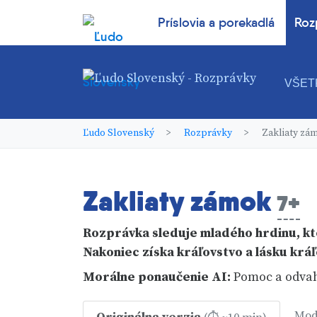
Príslovia a porekadlá
Roz
VŠET
Ľudo Slovenský
Rozprávky
Zakliaty zá
Zakliaty zámok
7+
Rozprávka sleduje mladého hrdinu, kt
Nakoniec získa kráľovstvo a lásku kráľ
Morálne ponaučenie
AI
:
Pomoc a odvaha
Mod