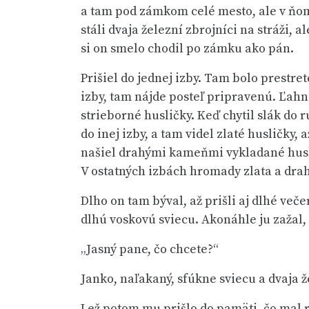
a tam pod zámkom celé mesto, ale v ňom 
stáli dvaja železní zbrojníci na stráži, 
si on smelo chodil po zámku ako pán.
Prišiel do jednej izby. Tam bolo prestret
izby, tam nájde posteľ pripravenú. Ľahne
strieborné husličky. Keď chytil slák do r
do inej izby, a tam videl zlaté husličky, 
našiel drahými kameňmi vykladané huslič
V ostatných izbách hromady zlata a dr
Dlho on tam býval, až prišli aj dlhé veče
dlhú voskovú sviecu. Akonáhle ju zažal, 
„Jasný pane, čo chcete?“
Janko, naľakaný, sfúkne sviecu a dvaja ž
Lež potom mu prišlo do pamäti, čo mal rob