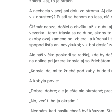
zbiera. Jaj, to je strach!“
A nechcela viacej ani dolu zo stromu. Aj div
vlk opustený? Pustil sa behom do lesa, nič 
Čižmár naozaj došiel o chvíľku až k dubu a
veverka i teraz triasla sa na dube, akoby t
akoby ozaj kamene bol zbieral, a kľocnul i
spopod lísťa ani nevykukol; vlk bol dosiaľ za
Ale náš vlčko poskoril sa radšej, kde by d
na doline pri jazere kobyla aj so žriebäťom.
„Kobyla, daj mi to žriebä pod zuby, bude ti 
A kobyla povie:
„Dobre, dobre; ale je ešte nie okrstené; pr
„No, veď ti ho ja okrstím!“
„Nedbám, keď nasilu chceš byť kňazom. Staň