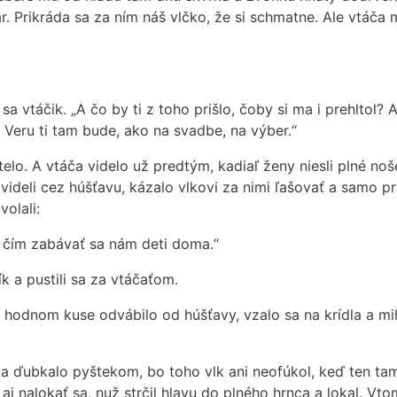
. Prikráda sa za ním náš vlčko, že si schmatne. Ale vtáč
 vtáčik. „A čo by ti z toho prišlo, čoby si ma i prehltol? A
. Veru ti tam bude, ako na svadbe, na výber.“
telo. A vtáča videlo už predtým, kadiaľ ženy niesli plné noš
 videli cez húšťavu, kázalo vlkovi za nimi ľašovať a samo p
olali:
 čím zabávať sa nám deti doma.“
k a pustili sa za vtáčaťom.
na hodnom kuse odvábilo od húšťavy, vzalo sa na krídla a mi
ka ďubkalo pyštekom, bo toho vlk ani neofúkol, keď ten tam
l aj nalokať sa, nuž strčil hlavu do plného hrnca a lokal. Vt