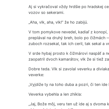
Aj si vykračoval vždy hrdšie po hradskej ces
vozov so sekerami.
„Aha, vlk, aha, vlk!“ že ho zabijú.
V tom pomykove nevedel, kadiaľ z konopí, sk
preplával na druhý breh, bolo po čižmách — 
zuboch rozsekal, tak ich ceril, tak sekal a v
V srde hybaj prosto k čižmárovi naspäť a nep
zaopatril dvoch kamarátov, vlk že si tiež za
Dobre teda. Vlk si zavolal veverku a divi
veverke:
„Vyjdiže ty na toho duba a pozri, či ten id
Veverka vybehla a len zhíkla:
„Jaj, Bože môj, veru ten už ide aj s dvoma