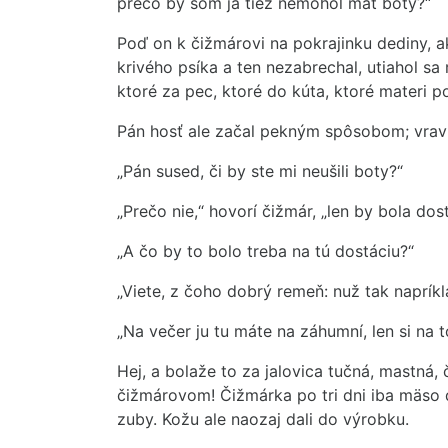
prečo by som ja tiež nemohol mať boty?“
Poď on k čižmárovi na pokrajinku dediny, 
krivého psíka a ten nezabrechal, utiahol sa
ktoré za pec, ktoré do kúta, ktoré materi p
Pán hosť ale začal pekným spôsobom; vraví
„Pán sused, či by ste mi neušili boty?“
„Prečo nie,“ hovorí čižmár, „len by bola dos
„A čo by to bolo treba na tú dostáciu?“
„Viete, z čoho dobrý remeň: nuž tak napríkl
„Na večer ju tu máte na záhumní, len si na t
Hej, a bolaže to za jalovica tučná, mastná,
čižmárovom! Čižmárka po tri dni iba mäso 
zuby. Kožu ale naozaj dali do výrobku.