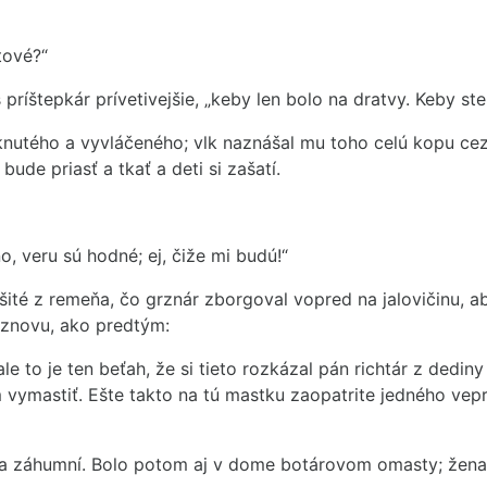
tové?“
 príštepkár prívetivejšie, „keby len bolo na dratvy. Keby ste
nutého a vyvláčeného; vlk naznášal mu toho celú kopu cez
bude priasť a tkať a deti si zašatí.
o, veru sú hodné; ej, čiže mi budú!“
ušité z remeňa, čo grznár zborgoval vopred na jalovičinu, a
poznovu, ako predtým:
ale to je ten beťah, že si tieto rozkázal pán richtár z dedi
 vymastiť. Ešte takto na tú mastku zaopatrite jedného vepr
a záhumní. Bolo potom aj v dome botárovom omasty; žena t