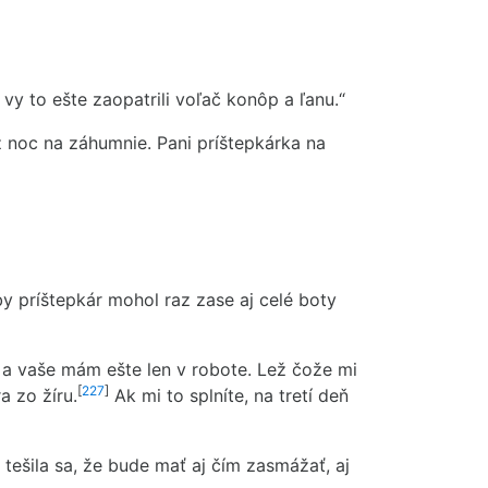
 vy to ešte zaopatrili voľač konôp a ľanu.“
 noc na záhumnie. Pani príštepkárka na
by príštepkár mohol raz zase aj celé boty
ny a vaše mám ešte len v robote. Lež čože mi
[
227
]
a zo žíru.
Ak mi to splníte, na tretí deň
ešila sa, že bude mať aj čím zasmážať, aj