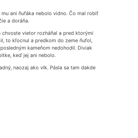
čo mu ani ňufáka nebolo vidno. Čo mal robiť
čie a doráňa.
 chvoste vietor rozháňal a pred ktorými
čil, to kľocnul a predkom do zeme ňufol,
tým posledným kameňom nedohodil. Diviak
itke, keď jej ani nebolo.
ladný, naozaj ako vlk. Pásla sa tam dakde