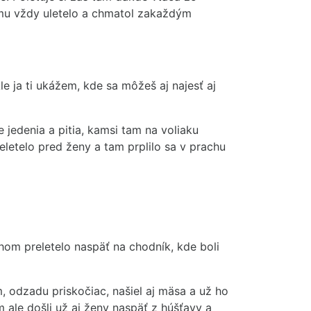
a mu vždy uletelo a chmatol zakaždým
le ja ti ukážem, kde sa môžeš aj najesť aj
e jedenia a pitia, kamsi tam na voliaku
reletelo pred ženy a tam prplilo sa v prachu
hom preletelo naspäť na chodník, kde boli
, odzadu priskočiac, našiel aj mäsa a už ho
om ale došli už aj ženy naspäť z húšťavy a