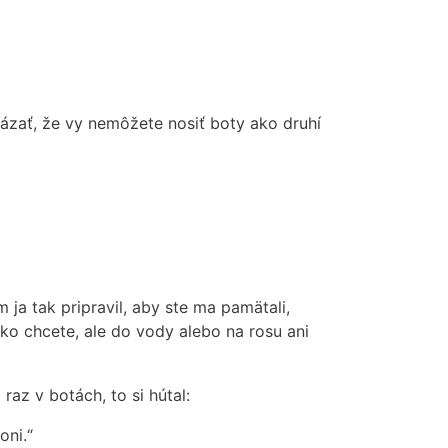
ukázať, že vy nemôžete nosiť boty ako druhí
m ja tak pripravil, aby ste ma pamätali,
ľko chcete, ale do vody alebo na rosu ani
az v botách, to si hútal:
oni.“