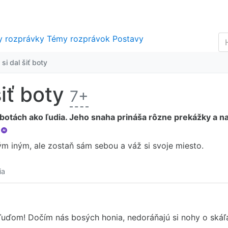
y rozprávky
Témy rozprávok
Postavy
si dal šiť boty
šiť boty
7+
 botách ako ľudia. Jeho snaha prináša rôzne prekážky a na
AI
m iným, ale zostaň sám sebou a váž si svoje miesto.
ia
m ľuďom! Dočím nás bosých honia, nedoráňajú si nohy o skáľ