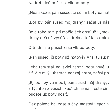
Na tretí deň prišiel si vlk po boty.
„Nuž akože, pán sused, či sú mi boty už ho
„Boli by, pán sused môj drahý,“ začal už náš
Bolo toho tam pri močidlách dosť už vymok
druhý deň už vysúšala, trela a tešila sa, ako 
O tri dni ale prišiel zase vlk po boty:
„Pán sused, či boty už hotové? Aha, tu sú; n
Lebo tam stáli na lavici naozaj boty nové, 
šiť. Ale milý, už teraz naozaj botár, začal 
„Ej, boli by vám boli, pán sused môj drahý; 
z týchto i z vašich, keď ich nemám ešte čím
budete už boty nosiť.“
Cez polnoc bol zase tučný, mastný vepor n