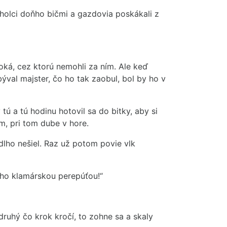
 paholci doňho bičmi a gazdovia poskákali z
boká, cez ktorú nemohli za ním. Ale keď
ýval majster, čo ho tak zaobul, bol by ho v
tú a tú hodinu hotovil sa do bitky, aby si
am, pri tom dube v hore.
lho nešiel. Raz už potom povie vlk
jeho klamárskou perepúťou!“
druhý čo krok kročí, to zohne sa a skaly