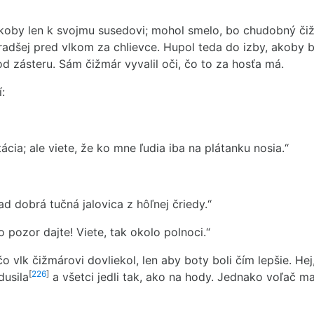
akoby len k svojmu susedovi; mohol smelo, bo chudobný č
 radšej pred vlkom za chlievce. Hupol teda do izby, akoby b
od zásteru. Sám čižmár vyvalil oči, čo to za hosťa má.
:
tácia; ale viete, že ko mne ľudia iba na plátanku nosia.“
ad dobrá tučná jalovica z hôľnej čriedy.“
o pozor dajte! Viete, tak okolo polnoci.“
 čo vlk čižmárovi dovliekol, len aby boty boli čím lepšie. H
[
226
]
dusila
a všetci jedli tak, ako na hody. Jednako voľač m