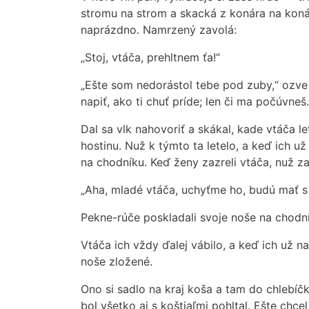
stromu na strom a skacká z konára na konár
naprázdno. Namrzený zavolá:
„Stoj, vtáča, prehltnem ťa!“
„Ešte som nedorástol tebe pod zuby,“ ozve sa
napiť, ako ti chuť príde; len či ma počúvneš
Dal sa vlk nahovoriť a skákal, kade vtáča le
hostinu. Nuž k týmto ta letelo, a keď ich už
na chodníku. Keď ženy zazreli vtáča, nuž zav
„Aha, mladé vtáča, uchyťme ho, budú mať s
Pekne-rúče poskladali svoje noše na chodní
Vtáča ich vždy ďalej vábilo, a keď ich už 
noše zložené.
Ono si sadlo na kraj koša a tam do chlebíč
bol všetko aj s koštiaľmi pohltal. Ešte chce