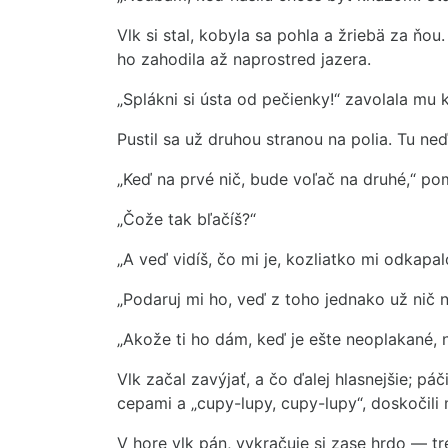
Vlk si stal, kobyla sa pohla a žriebä za ňo
ho zahodila až naprostred jazera.
„Splákni si ústa od pečienky!“ zavolala mu 
Pustil sa už druhou stranou na polia. Tu ne
„Keď na prvé nič, bude voľač na druhé,“ pom
„Čože tak bľačíš?“
„A veď vidíš, čo mi je, kozliatko mi odkapal
„Podaruj mi ho, veď z toho jednako už nič 
„Akože ti ho dám, keď je ešte neoplakané,
Vlk začal zavýjať, a čo ďalej hlasnejšie; p
cepami a „cupy-lupy, cupy-lupy“, doskočili
V hore vlk pán, vykračuje si zase hrdo — t