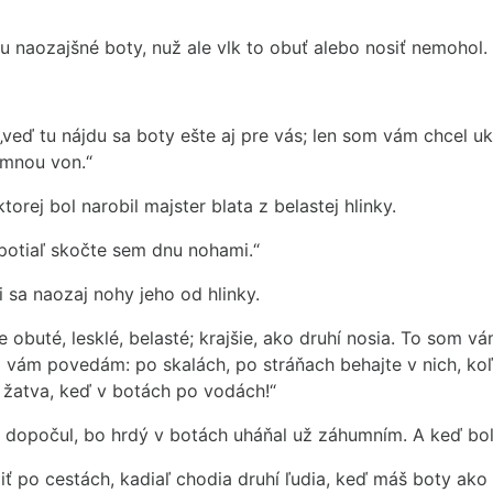
mu naozajšné boty, nuž ale vlk to obuť alebo nosiť nemohol.
, „veď tu nájdu sa boty ešte aj pre vás; len som vám chcel 
a mnou von.“
ktorej bol narobil majster blata z belastej hlinky.
 potiaľ skočte sem dnu nohami.“
i sa naozaj nohy jeho od hlinky.
 obuté, lesklé, belasté; krajšie, ako druhí nosia. To som vá
no vám povedám: po skalách, po stráňach behajte v nich, ko
 žatva, keď v botách po vodách!“
 dopočul, bo hrdý v botách uháňal už záhumním. A keď bol r
ť po cestách, kadiaľ chodia druhí ľudia, keď máš boty ako 