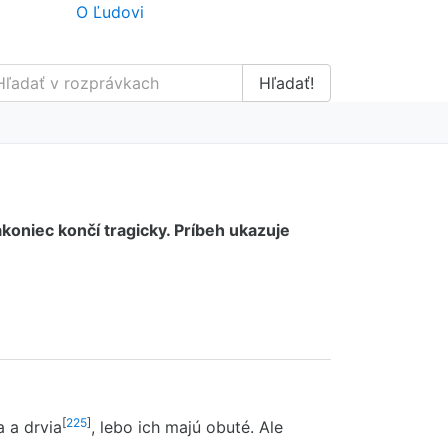
O Ľudovi
Hľadať!
koniec končí tragicky. Príbeh ukazuje
[
225
]
a a drvia
, lebo ich majú obuté. Ale