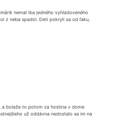
ižmárik nemal iba jedného vyhladoveného
ol z neba spadol. Deti pokryli sa od ľaku,
ej, a bolaže to potom za hostina v dome
astnejšieho už oddávna nedostalo sa im na