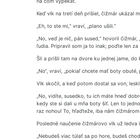
na čom vypekať.
Keď vlk na tretí deň prišiel, čižmár ukázal 
„Eh, to ste mi,“ vraví, „plano ušili.“
„No, veď je nič, pán sused,“ hovoril čižmár
ľudia. Pripravil som ja to inak; poďte len z
Šli a prišli tam na dvore ku jednej jame, do 
„No“, vraví, „pokiaľ chcete mať boty obuté,
Vlk skočil, a keď potom dostal sa von, leskl
„No, vidíte, susedko, tu ich máte hneď dobre
kedy ste si dali u mňa boty šiť. Len to jed
raz nohou! To, hľaďteže, iba nám čižmárom
Posledné naučenie čižmárovo vlk už ledva i
„Nebudeš viac túlať sa po hore, budeš chodi