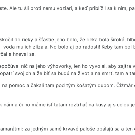
te. Ale tu šli proti nemu voziari, a keď priblížil sa k nim,
očil do rieky a šťastie jeho bolo, že rieka bola široká, hl
voda mu ich zlízala. No bolo aj po radosti! Keby tam bol b
rčal a hneval sa.
očúval nič na jeho výhovorky, len ho vyvolal, aby zajtra v 
opatrí svojich a že biť sa budú na život a na smrť, tam a t
aka na pomoc a čakali tam pod tým košatým dubom. Čižmár d
e k nám a či ho máme ísť tatam roztrhať na kusy aj s celou 
 kamarátmi: za jedným samé krvavé paloše opálajú sa a ten 