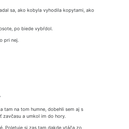
obadal sa, ako kobyla vyhodila kopytami, ako
psote, po biede vybŕdol.
 pri nej.
“
via tam na tom humne, dobehli sem aj s
ť zavčasu a umkol im do hory.
é. Poletuje si zas tam dakde vtáča zo