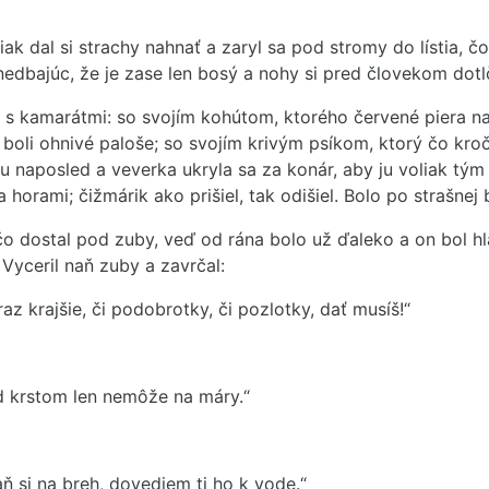
iak dal si strachy nahnať a zaryl sa pod stromy do lístia, 
nedbajúc, že je zase len bosý a nohy si pred človekom dotl
j s kamarátmi: so svojím kohútom, ktorého červené piera na
o boli ohnivé paloše; so svojím krivým psíkom, ktorý čo kro
 tu naposled a veverka ukryla sa za konár, aby ju voliak 
 horami; čižmárik ako prišiel, tak odišiel. Bolo po strašnej b
ačo dostal pod zuby, veď od rána bolo už ďaleko a on bol h
 Vyceril naň zuby a zavrčal:
raz krajšie, či podobrotky, či pozlotky, dať musíš!“
ed krstom len nemôže na máry.“
 si na breh, dovediem ti ho k vode.“