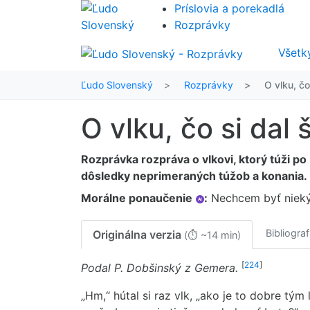
Príslovia a porekadlá
Rozprávky
Všetk
Ľudo Slovenský
Rozprávky
O vlku, čo 
O vlku, čo si dal 
Rozprávka rozpráva o vlkovi, ktorý túži po
dôsledky neprimeraných túžob a konania.
Morálne ponaučenie
:
Nechcem byť nieký
AI
Bibliograf
Originálna verzia
(⏱ ~14 min)
[
224
]
Podal P. Dobšinský z Gemera.
„Hm,“ hútal si raz vlk, „ako je to dobre tý