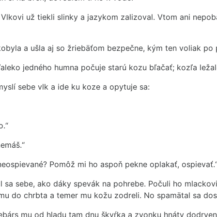
u. Vlkovi už tiekli slinky a jazykom zalizoval. Vtom ani nep
kobyla a ušla aj so žriebäťom bezpečne, kým ten voliak po 
ďaleko jedného humna počuje starú kozu bľačať; kozľa ležalo
yslí sebe vlk a ide ku koze a opytuje sa:
o.“
nemáš.“
 neospievané? Pomôž mi ho aspoň pekne oplakať, ospievať.
áčil sa sebe, ako dáky spevák na pohrebe. Počuli ho mlacko
 mu do chrbta a temer mu kožu zodreli. No spamätal sa dos
rebárs mu od hladu tam dnu škvŕka a zvonku hnáty dodrven