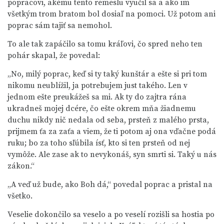
popracovi, akému tento remeslu vyučil sa a ako im
všetkým trom bratom bol dosiaľ na pomoci. Už potom ani
poprac sám tajiť sa nemohol.
To ale tak zapáčilo sa tomu kráľovi, čo spred neho ten
pohár skapal, že povedal:
„No, milý poprac, keď si ty taký kunštár a ešte si pri tom
nikomu neublížil, ja potrebujem just takého. Len v
jednom ešte preukážeš sa mi. Ak ty do zajtra rána
ukradneš mojej dcére, čo ešte okrem mňa žiadnemu
duchu nikdy nič nedala od seba, prsteň z malého prsta,
prijmem ťa za zaťa a viem, že ti potom aj ona vďačne podá
ruku; bo za toho sľúbila ísť, kto si ten prsteň od nej
vymôže. Ale zase ak to nevykonáš, syn smrti si. Taký u nás
zákon.“
„A veď už bude, ako Boh dá,“ povedal poprac a pristal na
všetko.
Veselie dokončilo sa veselo a po veselí rozišli sa hostia po