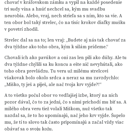
chovať v kráľovskom zámku a vypil na každé posedenie
tri sudy vína a hnúť nechcel sa, kým mu svadbu
neurobia. Alebo, vraj, nech strieľa sa s ním, kto sa vie. A
ten obor bol taký strelec, čo na tisíc krokov diaľky mušku
v povetrí zhodil.
Strelec dal sa na to; len vraj: „Budete aj nás tak chovať za
dva týždne ako toho obra, kým k silám prídeme.“
Chovali ich ako pavúkov a oni zas len pili ako dúhy. Ale tu
dva týždne chýlili sa ku koncu a ešte nič nevyhútali, ako
toho obra prevládzu. Tu veru už milému strelcovi
všakovak bolo okolo srdca a neraz sa mu zavzdychlo:
„Miško, ty ješ a piješ, ale nač tvoja krv vyjde?!“
A to všetko počul obor vo vedľajšej izbe, ktorý na nich
pozor dával, čo to za jedni, čo s nimi prichodí mu biť sa. A
milého obra veru tiež volali Miškom, nuž všetko tak
nazdal sa, že to ho upomínajú, nač jeho krv vyjde. Šupelo
mu, že tí to slovo tak často pripomínajú a začal vždy viac
obávať sa o svoju kožu.