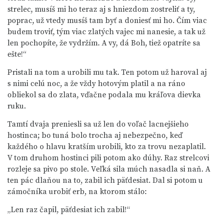
strelec, musíš mi ho teraz aj s hniezdom zostreliť a ty,
poprac, už vtedy musíš tam byť a doniesť mi ho. Čím viac
budem troviť, tým viac zlatých vajec mi nanesie, a tak už
len pochopíte, že vydržím. A vy, dá Boh, tiež opatríte sa
ešte!“
Pristali na tom a urobili mu tak. Ten potom už haroval aj
s nimi celú noc, a že vždy hotovým platil a na ráno
obliekol sa do zlata, vďačne podala mu kráľova dievka
ruku.
Tamtí dvaja preniesli sa už len do voľač lacnejšieho
hostinca; bo tuná bolo trocha aj nebezpečno, keď
každého o hlavu kratším urobili, kto za trovu nezaplatil.
V tom druhom hostinci pili potom ako dúhy. Raz strelcovi
rozleje sa pivo po stole. Veľká sila múch nasadla si naň. A
ten pác dlaňou na to, zabil ich päťdesiat. Dal si potom u
zámočníka urobiť erb, na ktorom stálo:
„Len raz čapil, päťdesiat ich zabil!“