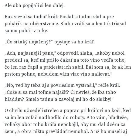
Ale oba popíjali si len ďalej.
Raz viezol sa tadiaľ kráľ. Poslal si tadnu sluhu pre
pohárik na občerstvenie. Sluha vráti sa a len tak triasol
sa mu pohár v ruke.
„Čo si taký najašený?“ opytuje sa ho kráľ.
„Ach, najjasnejší pane,“ odpovedá sluha, „akoby nebol
predesil sa, keď mi prišlo čakať na toto víno vedľa toho,
čo len raz čapil a päťdesiat ich zabil. Bál som sa, že ak len
prstom pohne, nebudem vám viac víno nalievať.“
„No, veď by teba aj s povrieslom vystrašil,“ rečie kráľ.
„Čože si sa mal toľme najašiť? Či nevieš, že iba toho
hľadám? Smelo tadnu a zavolaj mi ho do služby!“
O chvíľu už sedeli strelec a poprac pri kráľovi na koči, keď
sa im len voľač nadhodilo do roboty. A to vám, hľaďteže,
voliaky obor toho kráľa nepokojil, aby mu dal dcéru za
ženu, a obra nikto prevládať nemohol. A už ho museli aj