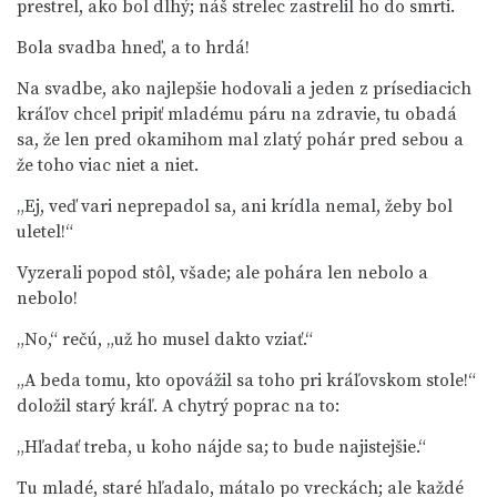
prestrel, ako bol dlhý; náš strelec zastrelil ho do smrti.
Bola svadba hneď, a to hrdá!
Na svadbe, ako najlepšie hodovali a jeden z prísediacich
kráľov chcel pripiť mladému páru na zdravie, tu obadá
sa, že len pred okamihom mal zlatý pohár pred sebou a
že toho viac niet a niet.
„Ej, veď vari neprepadol sa, ani krídla nemal, žeby bol
uletel!“
Vyzerali popod stôl, všade; ale pohára len nebolo a
nebolo!
„No,“ rečú, „už ho musel dakto vziať.“
„A beda tomu, kto opovážil sa toho pri kráľovskom stole!“
doložil starý kráľ. A chytrý poprac na to:
„Hľadať treba, u koho nájde sa; to bude najistejšie.“
Tu mladé, staré hľadalo, mátalo po vreckách; ale každé