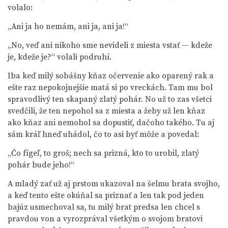
volalo:
„Ani ja ho nemám, ani ja, ani ja!“
„No, veď ani nikoho sme nevideli z miesta vstať — kdeže
je, kdeže je?“ volali podruhí.
Iba keď milý sobášny kňaz očervenie ako oparený rak a
ešte raz nepokojnejšie matá si po vreckách. Tam mu bol
spravodlivý ten skapaný zlatý pohár. No už to zas všetci
svedčili, že ten nepohol sa z miesta a žeby už len kňaz
ako kňaz ani nemohol sa dopustiť, dačoho takého. Tu aj
sám kráľ hneď uhádol, čo to asi byť môže a povedal:
„Čo fígeľ, to groš; nech sa prizná, kto to urobil, zlatý
pohár bude jeho!“
A mladý zať už aj prstom ukazoval na šelmu brata svojho,
a keď tento ešte okúňal sa priznať a len tak pod jeden
bajúz usmechoval sa, tu milý brat predsa len chcel s
pravdou von a vyrozprával všetkým o svojom bratovi