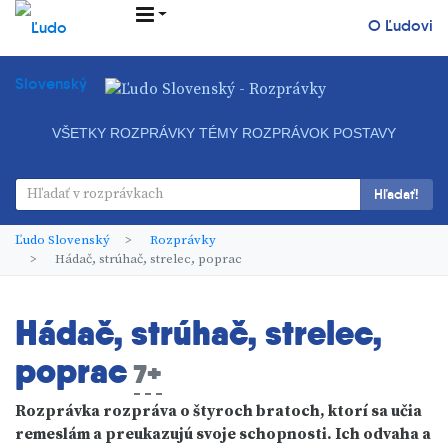
O Ľudovi
VŠETKY ROZPRÁVKY
TÉMY ROZPRÁVOK
POSTAVY
Hľadať!
Ľudo Slovenský
Rozprávky
Hádač, strúhač, strelec, poprac
Hádač, strúhač, strelec,
poprac
7+
Rozprávka rozpráva o štyroch bratoch, ktorí sa učia
remeslám a preukazujú svoje schopnosti. Ich odvaha a