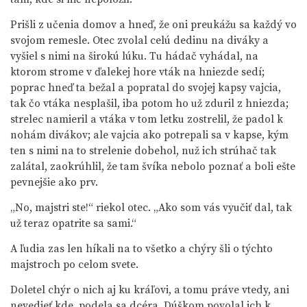
Prišli z učenia domov a hneď, že oni preukážu sa každý vo
svojom remesle. Otec zvolal celú dedinu na diváky a
vyšiel s nimi na širokú lúku. Tu hádač vyhádal, na
ktorom strome v ďalekej hore vták na hniezde sedí;
poprac hneď ta bežal a popratal do svojej kapsy vajcia,
tak čo vtáka nesplašil, iba potom ho už zduril z hniezda;
strelec namieril a vtáka v tom letku zostrelil, že padol k
nohám divákov; ale vajcia ako potrepali sa v kapse, kým
ten s nimi na to strelenie dobehol, nuž ich strúhač tak
zalátal, zaokrúhlil, že tam švíka nebolo poznať a boli ešte
pevnejšie ako prv.
„No, majstri ste!“ riekol otec. „Ako som vás vyučiť dal, tak
už teraz opatrite sa sami.“
A ľudia zas len híkali na to všetko a chýry šli o týchto
majstroch po celom svete.
Doletel chýr o nich aj ku kráľovi, a tomu práve vtedy, ani
nevedieť kde, podela sa dcéra. Dúškom povolal ich k