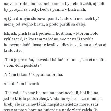
najviac urobil, bo bez neho ani ta by neboli zašli, aj boli
by potopili sa vtedy, keď už pannu v hrsti mali.
Aj tým druhým sľuboval panstvá; ale oni nechceli byť
menej od svojho brata, a preto pustili sa ďalej.
Išli, išli; prišli tam k jednému hostincu, v ktorom bolo
vyhlásené, že kto tam za jednu noc postačí troviť a
hotovým platiť, dostane kráľovu dievku za ženu a s ňou aj
kráľovstvo.
„Toto je pre mňa,“ povedal hádač bratom. „Len či mi ešte
v čom-tom poslúžite.“
„V čom takom?“ opýtali sa bratia.
A hádač im hovoril:
„Ten vták, čo sme ho tam na mori nechali, bol iba na
jedno krídlo podstrelený. Voda ho vyniesla za nami na
breh, ale že už nevládal naspäť zaletieť za more, sedí
teraz tamto v hore na hniezde a nesie zlaté vajcia. Ty,