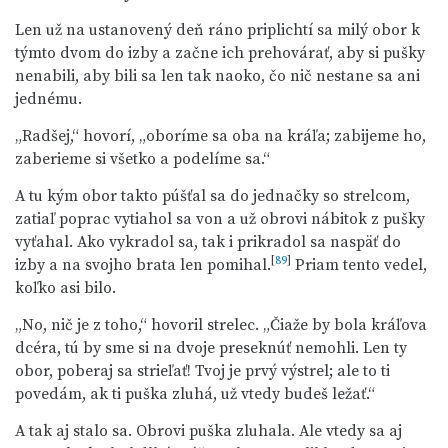
Len už na ustanovený deň ráno priplichtí sa milý obor k
týmto dvom do izby a začne ich prehovárať, aby si pušky
nenabili, aby bili sa len tak naoko, čo nič nestane sa ani
jednému.
„Radšej,“ hovorí, „oboríme sa oba na kráľa; zabijeme ho,
zaberieme si všetko a podelíme sa.“
A tu kým obor takto púšťal sa do jednačky so strelcom,
zatiaľ poprac vytiahol sa von a už obrovi nábitok z pušky
vyťahal. Ako vykradol sa, tak i prikradol sa naspäť do
[
89
]
izby a na svojho brata len pomihal.
Priam tento vedel,
koľko asi bilo.
„No, nič je z toho,“ hovoril strelec. „Čiaže by bola kráľova
dcéra, tú by sme si na dvoje preseknúť nemohli. Len ty
obor, poberaj sa strieľať! Tvoj je prvý výstrel; ale to ti
povedám, ak ti puška zluhá, už vtedy budeš ležať.“
A tak aj stalo sa. Obrovi puška zluhala. Ale vtedy sa aj