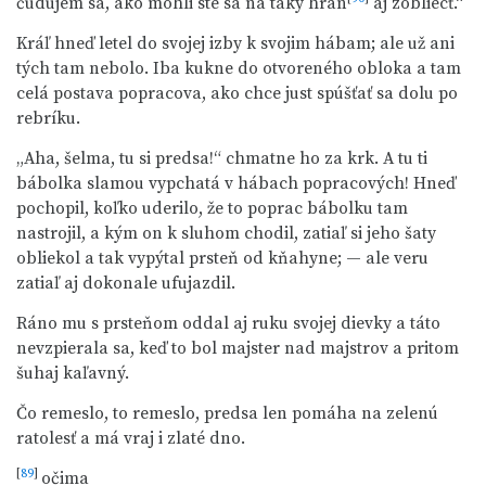
čudujem sa, ako mohli ste sa na taký hran
aj zobliecť.“
Kráľ hneď letel do svojej izby k svojim hábam; ale už ani
tých tam nebolo. Iba kukne do otvoreného obloka a tam
celá postava popracova, ako chce just spúšťať sa dolu po
rebríku.
„Aha, šelma, tu si predsa!“ chmatne ho za krk. A tu ti
bábolka slamou vypchatá v hábach popracových! Hneď
pochopil, koľko uderilo, že to poprac bábolku tam
nastrojil, a kým on k sluhom chodil, zatiaľ si jeho šaty
obliekol a tak vypýtal prsteň od kňahyne; — ale veru
zatiaľ aj dokonale ufujazdil.
Ráno mu s prsteňom oddal aj ruku svojej dievky a táto
nevzpierala sa, keď to bol majster nad majstrov a pritom
šuhaj kaľavný.
Čo remeslo, to remeslo, predsa len pomáha na zelenú
ratolesť a má vraj i zlaté dno.
[
89
]
očima