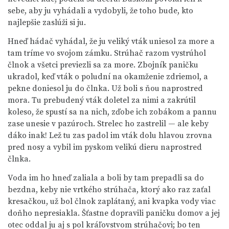
sebe, aby ju vyhádali a vydobyli, že toho bude, kto
najlepšie zaslúži si ju.
Hneď hádač vyhádal, že ju veliký vták uniesol za more a
tam tríme vo svojom zámku. Strúhač razom vystrúhol
člnok a všetci previezli sa za more. Zbojník paničku
ukradol, keď vták o poludní na okamženie zdriemol, a
pekne doniesol ju do člnka. Už boli s ňou naprostred
mora. Tu prebudený vták doletel za nimi a zakrútil
koleso, že spustí sa na nich, zďobe ich zobákom a pannu
zase unesie v pazúroch. Strelec ho zastrelil — ale keby
dáko inak! Lež tu zas padol im vták dolu hlavou zrovna
pred nosy a vybil im pyskom velikú dieru naprostred
člnka.
Voda im ho hneď zaliala a boli by tam prepadli sa do
bezdna, keby nie vrtkého strúhača, ktorý ako raz zaťal
kresačkou, už bol člnok zaplátaný, ani kvapka vody viac
doňho nepresiakla. Šťastne dopravili paničku domov a jej
otec oddal ju aj s pol kráľovstvom strúhačovi; bo ten