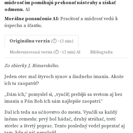
múdrosť im pomáhajú prekonať nástrahy a získať
odmenu.
AI
Morálne ponaučenie
AI
:
Pracitosť a múdrosť vedú k
úspechu a šťastiu.
Originálna verzia
(⏱ ~12 min)
Modernizovaná verzia
AI
Bibliografia
(⏱ ~12 min)
Zo zbierky J. Rimavského.
Jeden otec mal štyroch synov a žiadneho imania. Akože
ich tu zaopatriť?
„Dám ich,“ pomyslel si, „vyučiť; prebijú sa svetom aj bez
imania a Pán Boh ich sám najlepšie zaopatrí.“
Dal ich teda na učňovstvo do mesta. Vyučili sa každý
inému remeslu: prvý bol hádač, druhý strúhač, tretí
strelec a štvrtý poprac. Tento posledný vedel popratať aj
tam, kde si nič nepoložil.