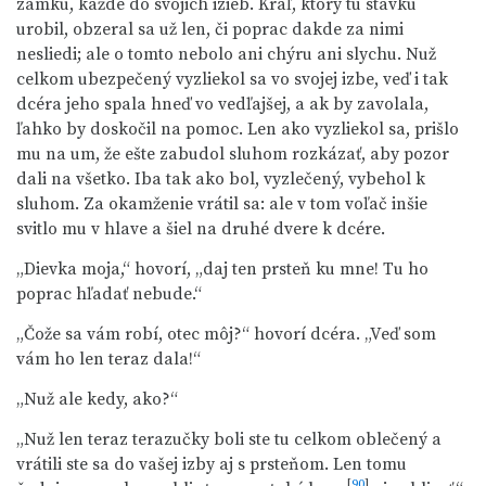
zámku, každé do svojich izieb. Kráľ, ktorý tú stávku
urobil, obzeral sa už len, či poprac dakde za nimi
nesliedi; ale o tomto nebolo ani chýru ani slychu. Nuž
celkom ubezpečený vyzliekol sa vo svojej izbe, veď i tak
dcéra jeho spala hneď vo vedľajšej, a ak by zavolala,
ľahko by doskočil na pomoc. Len ako vyzliekol sa, prišlo
mu na um, že ešte zabudol sluhom rozkázať, aby pozor
dali na všetko. Iba tak ako bol, vyzlečený, vybehol k
sluhom. Za okamženie vrátil sa: ale v tom voľač inšie
svitlo mu v hlave a šiel na druhé dvere k dcére.
„Dievka moja,“ hovorí, „daj ten prsteň ku mne! Tu ho
poprac hľadať nebude.“
„Čože sa vám robí, otec môj?“ hovorí dcéra. „Veď som
vám ho len teraz dala!“
„Nuž ale kedy, ako?“
„Nuž len teraz terazučky boli ste tu celkom oblečený a
vrátili ste sa do vašej izby aj s prsteňom. Len tomu
[
90
]