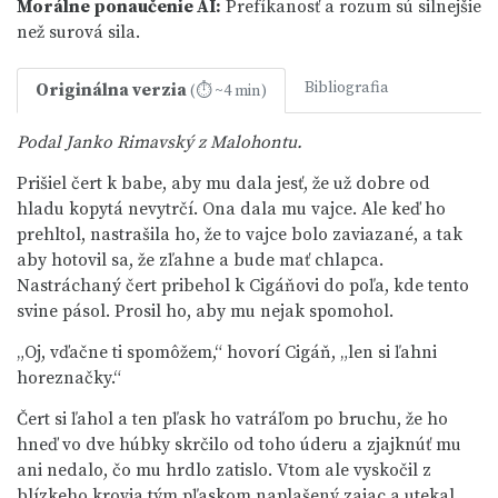
Morálne ponaučenie
AI
:
Prefíkanosť a rozum sú silnejšie
než surová sila.
Bibliografia
Originálna verzia
(⏱ ~4 min)
Podal Janko Rimavský z Malohontu.
Prišiel čert k babe, aby mu dala jesť, že už dobre od
hladu kopytá nevytrčí. Ona dala mu vajce. Ale keď ho
prehltol, nastrašila ho, že to vajce bolo zaviazané, a tak
aby hotovil sa, že zľahne a bude mať chlapca.
Nastráchaný čert pribehol k Cigáňovi do poľa, kde tento
svine pásol. Prosil ho, aby mu nejak spomohol.
„Oj, vďačne ti spomôžem,“ hovorí Cigáň, „len si ľahni
horeznačky.“
Čert si ľahol a ten pľask ho vatráľom po bruchu, že ho
hneď vo dve húbky skrčilo od toho úderu a zjajknúť mu
ani nedalo, čo mu hrdlo zatislo. Vtom ale vyskočil z
blízkeho krovia tým pľaskom naplašený zajac a utekal