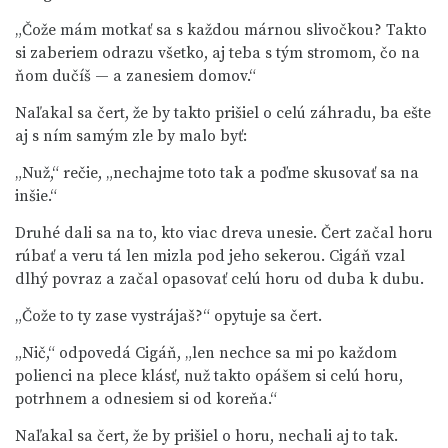
„Čože mám motkať sa s každou márnou slivočkou? Takto
si zaberiem odrazu všetko, aj teba s tým stromom, čo na
ňom dučíš — a zanesiem domov.“
Naľakal sa čert, že by takto prišiel o celú záhradu, ba ešte
aj s ním samým zle by malo byť:
„Nuž,“ rečie, „nechajme toto tak a poďme skusovať sa na
inšie.“
Druhé dali sa na to, kto viac dreva unesie. Čert začal horu
rúbať a veru tá len mizla pod jeho sekerou. Cigáň vzal
dlhý povraz a začal opasovať celú horu od duba k dubu.
„Čože to ty zase vystrájaš?“ opytuje sa čert.
„Nič,“ odpovedá Cigáň, „len nechce sa mi po každom
polienci na plece klásť, nuž takto opášem si celú horu,
potrhnem a odnesiem si od koreňa.“
Naľakal sa čert, že by prišiel o horu, nechali aj to tak.