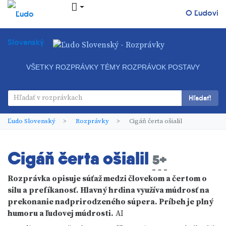
O Ľudovi
VŠETKY ROZPRÁVKY
TÉMY ROZPRÁVOK
POSTAVY
Hľadať!
Ľudo Slovenský
Rozprávky
Cigáň čerta ošialil
Cigáň čerta ošialil
5+
Rozprávka opisuje súťaž medzi človekom a čertom o
silu a prefíkanosť. Hlavný hrdina využíva múdrosť na
prekonanie nadprirodzeného súpera. Príbeh je plný
humoru a ľudovej múdrosti.
AI