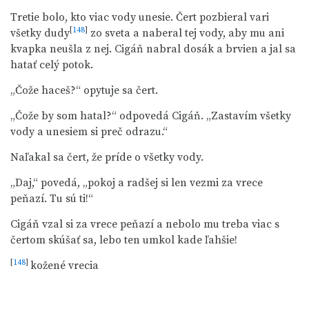
Tretie bolo, kto viac vody unesie. Čert pozbieral vari
[
148
]
všetky dudy
zo sveta a naberal tej vody, aby mu ani
kvapka neušla z nej. Cigáň nabral dosák a brvien a jal sa
hatať celý potok.
„Čože haceš?“ opytuje sa čert.
„Čože by som hatal?“ odpovedá Cigáň. „Zastavím všetky
vody a unesiem si preč odrazu.“
Naľakal sa čert, že príde o všetky vody.
„Daj,“ povedá, „pokoj a radšej si len vezmi za vrece
peňazí. Tu sú ti!“
Cigáň vzal si za vrece peňazí a nebolo mu treba viac s
čertom skúšať sa, lebo ten umkol kade ľahšie!
[
148
]
kožené vrecia