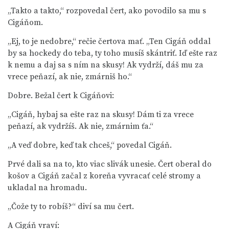
„Takto a takto,“ rozpovedal čert, ako povodilo sa mu s
Cigáňom.
„Ej, to je nedobre,“ rečie čertova mať. „Ten Cigáň oddal
by sa hockedy do teba, ty toho musíš skántriť. Iď ešte raz
k nemu a daj sa s ním na skusy! Ak vydrží, dáš mu za
vrece peňazí, ak nie, zmárniš ho.“
Dobre. Bežal čert k Cigáňovi:
„Cigáň, hybaj sa ešte raz na skusy! Dám ti za vrece
peňazí, ak vydržíš. Ak nie, zmárnim ťa.“
„A veď dobre, keď tak chceš,“ povedal Cigáň.
Prvé dali sa na to, kto viac slivák unesie. Čert oberal do
košov a Cigáň začal z koreňa vyvracať celé stromy a
ukladal na hromadu.
„Čože ty to robíš?“ diví sa mu čert.
A Cigáň vraví: