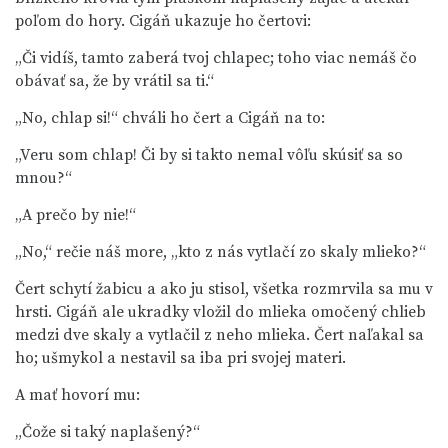
poľom do hory. Cigáň ukazuje ho čertovi:
„Či vidíš, tamto zaberá tvoj chlapec; toho viac nemáš čo
obávať sa, že by vrátil sa ti.“
„No, chlap si!“ chváli ho čert a Cigáň na to:
„Veru som chlap! Či by si takto nemal vôľu skúsiť sa so
mnou?“
„A prečo by nie!“
„No,“ rečie náš more, „kto z nás vytlačí zo skaly mlieko?“
Čert schytí žabicu a ako ju stisol, všetka rozmrvila sa mu v
hrsti. Cigáň ale ukradky vložil do mlieka omočený chlieb
medzi dve skaly a vytlačil z neho mlieka. Čert naľakal sa
ho; ušmykol a nestavil sa iba pri svojej materi.
A mať hovorí mu:
„Čože si taký naplašený?“