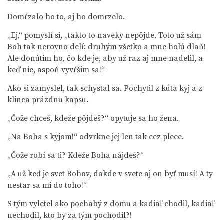
Domŕzalo ho to, aj ho domrzelo.
„Ej,“ pomyslí si, „takto to naveky nepôjde. Toto už sám
Boh tak nerovno delí: druhým všetko a mne holú dlaň!
Ale donútim ho, čo kde je, aby už raz aj mne nadelil, a
keď nie, aspoň vyvŕšim sa!“
Ako si zamyslel, tak schystal sa. Pochytil z kúta kyj a z
klinca prázdnu kapsu.
„Čože chceš, kdeže pôjdeš?“ opytuje sa ho žena.
„Na Boha s kyjom!“ odvrkne jej len tak cez plece.
„Čože robí sa ti? Kdeže Boha nájdeš?“
„A už keď je svet Bohov, dakde v svete aj on byť musí! A ty
nestar sa mi do toho!“
S tým vyletel ako pochabý z domu a kadiaľ chodil, kadiaľ
nechodil, kto by za tým pochodil?!