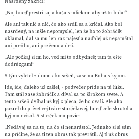
Nasrdený zakričí:
„No, hneď prestri sa, a kaša s mliekom aby už tu bola!“
Ale ani tak nič a nič, čo ako srdil sa a kričal. Ako bol
nasrdený, na inšie nepomyslel, len že ho to žobráčik
oklamal, dal sa mu len raz najesť a naďalej už nepamätal
ani preňho, ani pre ženu a deti.
„Ale počkaj si mi ho, veď mi to odbydneš; tam ťa ešte
dodrúzgam!“
S tým vyletel z domu ako sršeň, zase na Boha s kyjom.
Ide, ide, ďaleko už zašiel, - podvečer príde na tú lúku.
Tam stál zase žobráčik a díval sa po širokom svete. A
tento sršeň dvíhal už kyj z pleca, že ho ovalí. Ale ako
pozrel do prívetivej tváre starčekovej, hneď cele skrotol a
kyj mu ovisol. A starček mu povie:
„Nedávaj sa na to, na čo si nenarástol. Jednako si si sám
na príčine, že sa ti ten obrus tak prevrátil. Aj ti už obrus