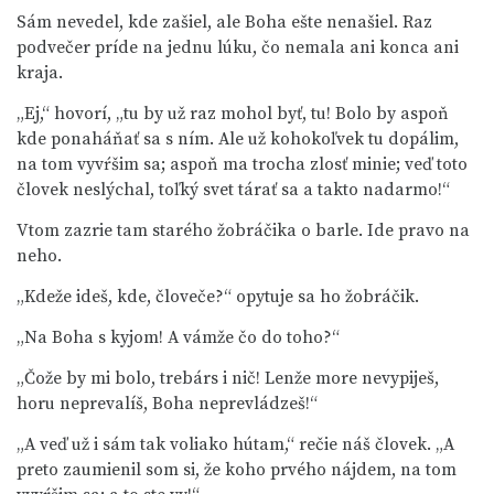
Sám nevedel, kde zašiel, ale Boha ešte nenašiel. Raz
podvečer príde na jednu lúku, čo nemala ani konca ani
kraja.
„Ej,“ hovorí, „tu by už raz mohol byť, tu! Bolo by aspoň
kde ponaháňať sa s ním. Ale už kohokoľvek tu dopálim,
na tom vyvŕšim sa; aspoň ma trocha zlosť minie; veď toto
človek neslýchal, toľký svet tárať sa a takto nadarmo!“
Vtom zazrie tam starého žobráčika o barle. Ide pravo na
neho.
„Kdeže ideš, kde, človeče?“ opytuje sa ho žobráčik.
„Na Boha s kyjom! A vámže čo do toho?“
„Čože by mi bolo, trebárs i nič! Lenže more nevypiješ,
horu neprevalíš, Boha neprevládzeš!“
„A veď už i sám tak voliako hútam,“ rečie náš človek. „A
preto zaumienil som si, že koho prvého nájdem, na tom