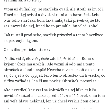
vyvŕšim sa: a to ste vy!“
Vtom už dvíhal kyj, že starčeka ovalí. Ale stretli sa im oči.
Hneď mu kyj ovisol a divok skrotol ako baranček. Lebo
tvár toho starčeka bola taká milá, taká prívetivá, že kto
raz nazrel do nej, hneď ho to premklo, hneď oči zohol.
Tak tu stáli proti sebe, starček prívetivý a tento hnevlivec
s opusteným kyjom.
O chvíľku preriekol starec:
„Vidíš, vidíš, človeče, čože zdoláš, že ideš na Boha s
kyjom? Čože mu urobíš? Ale vezmi si odo mňa tento
obruštek a chod naspäť! Netreba ti viac aspoň o to starať
sa, čo zješ a čo vypiješ, lebo tento obruštek dá ti všetko, čo
si živo zažiadaš, len či mu povieš: Obruštek, prestri sa!“
Ako nevedieť, kde vzal sa žobráčik na tej lúke, tak čo
nevidieť zmizol mu zase spred očú. A náš človek si na tom
ani veľa hlavu nelámal, len už chcel vyskúsiť ten obrus.