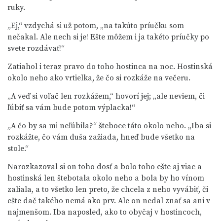
ruky.
„Ej,“ vzdychá si už potom, „na takúto príučku som
nečakal. Ale nech si je! Ešte môžem i ja takéto príučky po
svete rozdávať!“
Zatiahol i teraz pravo do toho hostinca na noc. Hostinská
okolo neho ako vrtielka, že čo si rozkáže na večeru.
„A veď si voľač len rozkážem,“ hovorí jej; „ale neviem, či
ľúbiť sa vám bude potom výplacka!“
„A čo by sa mi neľúbila?“ šteboce táto okolo neho. „Iba si
rozkážte, čo vám duša zažiada, hneď bude všetko na
stole.“
Narozkazoval si on toho dosť a bolo toho ešte aj viac a
hostinská len štebotala okolo neho a bola by ho vínom
zaliala, a to všetko len preto, že chcela z neho vyvábiť, či
ešte dač takého nemá ako prv. Ale on nedal znať sa ani v
najmenšom. Iba naposled, ako to obyčaj v hostincoch,