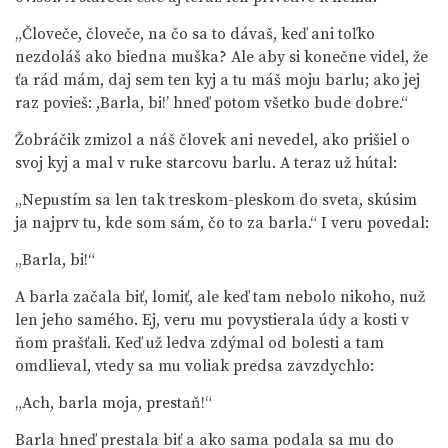
„Človeče, človeče, na čo sa to dávaš, keď ani toľko
nezdoláš ako biedna muška? Ale aby si konečne videl, že
ťa rád mám, daj sem ten kyj a tu máš moju barlu; ako jej
raz povieš: ,Barla, bi!’ hneď potom všetko bude dobre.“
Žobráčik zmizol a náš človek ani nevedel, ako prišiel o
svoj kyj a mal v ruke starcovu barlu. A teraz už hútal:
„Nepustím sa len tak treskom-pleskom do sveta, skúsim
ja najprv tu, kde som sám, čo to za barla.“ I veru povedal:
„Barla, bi!“
A barla začala biť, lomiť, ale keď tam nebolo nikoho, nuž
len jeho samého. Ej, veru mu povystierala údy a kosti v
ňom prašťali. Keď už ledva zdýmal od bolesti a tam
omdlieval, vtedy sa mu voliak predsa zavzdychlo:
„Ach, barla moja, prestaň!“
Barla hneď prestala biť a ako sama podala sa mu do