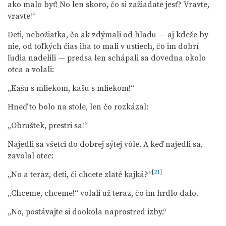
ako malo byť! No len skoro, čo si zažiadate jesť? Vravte,
vravte!“
Deti, nebožiatka, čo ak zdýmali od hladu — aj kdeže by
nie, od toľkých čias iba to mali v ustiech, čo im dobrí
ľudia nadelili — predsa len schápali sa dovedna okolo
otca a volali:
„Kašu s mliekom, kašu s mliekom!“
Hneď to bolo na stole, len čo rozkázal:
„Obruštek, prestri sa!“
Najedli sa všetci do dobrej sýtej vôle. A keď najedli sa,
zavolal otec:
[
21
]
„No a teraz, deti, či chcete zlaté kajká?“
„Chceme, chceme!“ volali už teraz, čo im hrdlo dalo.
„No, postávajte si dookola naprostred izby.“