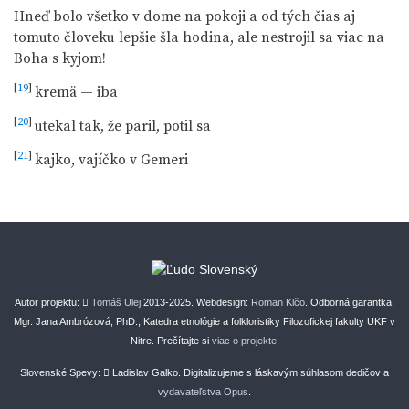
Hneď bolo všetko v dome na pokoji a od tých čias aj
tomuto človeku lepšie šla hodina, ale nestrojil sa viac na
Boha s kyjom!
[
19
]
kremä — iba
[
20
]
utekal tak, že paril, potil sa
[
21
]
kajko, vajíčko v Gemeri
Autor projektu:
Tomáš Ulej
2013-2025. Webdesign:
Roman Klčo
. Odborná garantka:
Mgr. Jana Ambrózová, PhD., Katedra etnológie a folkloristiky Filozofickej fakulty UKF v
Nitre. Prečítajte si
viac o projekte
.
Slovenské Spevy:
Ladislav Galko. Digitalizujeme s láskavým súhlasom dedičov a
vydavateľstva Opus
.