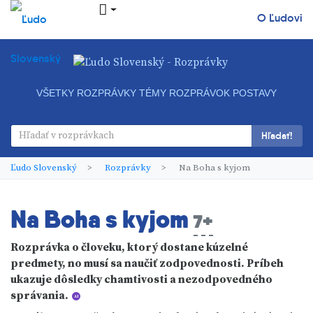
O Ľudovi
VŠETKY ROZPRÁVKY
TÉMY ROZPRÁVOK
POSTAVY
Hľadať!
Ľudo Slovenský
Rozprávky
Na Boha s kyjom
Na Boha s kyjom
7+
Rozprávka o človeku, ktorý dostane kúzelné
predmety, no musí sa naučiť zodpovednosti. Príbeh
ukazuje dôsledky chamtivosti a nezodpovedného
správania.
AI