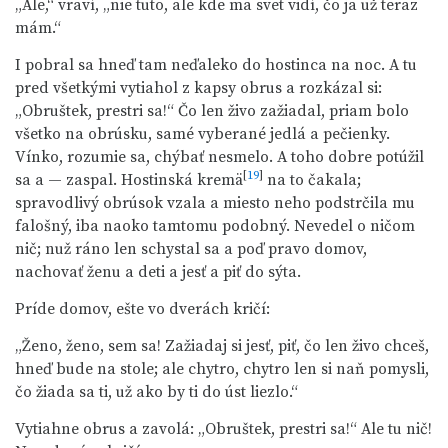
„Ale,“ vraví, „nie tuto, ale kde ma svet vidí, čo ja už teraz
mám.“
I pobral sa hneď tam neďaleko do hostinca na noc. A tu
pred všetkými vytiahol z kapsy obrus a rozkázal si:
„Obruštek, prestri sa!“ Čo len živo zažiadal, priam bolo
všetko na obrúsku, samé vyberané jedlá a pečienky.
Vínko, rozumie sa, chýbať nesmelo. A toho dobre potúžil
[
19
]
sa a — zaspal. Hostinská kremä
na to čakala;
spravodlivý obrúsok vzala a miesto neho podstrčila mu
falošný, iba naoko tamtomu podobný. Nevedel o ničom
nič; nuž ráno len schystal sa a poď pravo domov,
nachovať ženu a deti a jesť a piť do sýta.
Príde domov, ešte vo dverách kričí:
„Ženo, ženo, sem sa! Zažiadaj si jesť, piť, čo len živo chceš,
hneď bude na stole; ale chytro, chytro len si naň pomysli,
čo žiada sa ti, už ako by ti do úst liezlo.“
Vytiahne obrus a zavolá: „Obruštek, prestri sa!“ Ale tu nič!