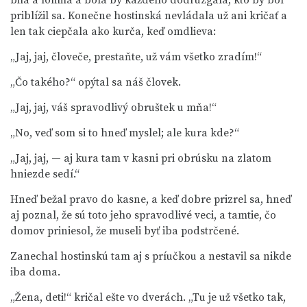
bila a lomila a bola by každého dodrúzgala, kto by bol
priblížil sa. Konečne hostinská nevládala už ani kričať a
len tak ciepčala ako kurča, keď omdlieva:
„Jaj, jaj, človeče, prestaňte, už vám všetko zradím!“
„Čo takého?“ opýtal sa náš človek.
„Jaj, jaj, váš spravodlivý obruštek u mňa!“
„No, veď som si to hneď myslel; ale kura kde?“
„Jaj, jaj, — aj kura tam v kasni pri obrúsku na zlatom
hniezde sedí.“
Hneď bežal pravo do kasne, a keď dobre prizrel sa, hneď
aj poznal, že sú toto jeho spravodlivé veci, a tamtie, čo
domov priniesol, že museli byť iba podstrčené.
Zanechal hostinskú tam aj s príučkou a nestavil sa nikde
iba doma.
„Žena, deti!“ kričal ešte vo dverách. „Tu je už všetko tak,