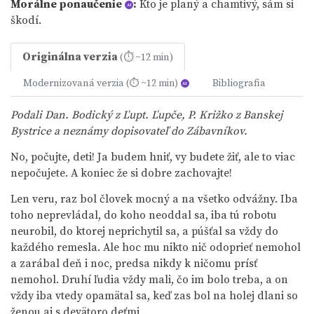
Morálne ponaučenie
:
Kto je planý a chamtivý, sám si
AI
škodí.
Originálna verzia
(⏱ ~12 min)
Modernizovaná verzia
Bibliografia
(⏱ ~12 min)
AI
Podali Dan. Bodický z Ľupt. Ľupče, P. Križko z Banskej
Bystrice a neznámy dopisovateľ do Zábavníkov.
No, počujte, deti! Ja budem hniť, vy budete žiť, ale to viac
nepočujete. A koniec že si dobre zachovajte!
Len veru, raz bol človek mocný a na všetko odvážny. Iba
toho neprevládal, do koho neoddal sa, iba tú robotu
neurobil, do ktorej neprichytil sa, a púšťal sa vždy do
každého remesla. Ale hoc mu nikto nič odoprieť nemohol
a zarábal deň i noc, predsa nikdy k ničomu prísť
nemohol. Druhí ľudia vždy mali, čo im bolo treba, a on
vždy iba vtedy opamätal sa, keď zas bol na holej dlani so
ženou aj s devätoro deťmi.