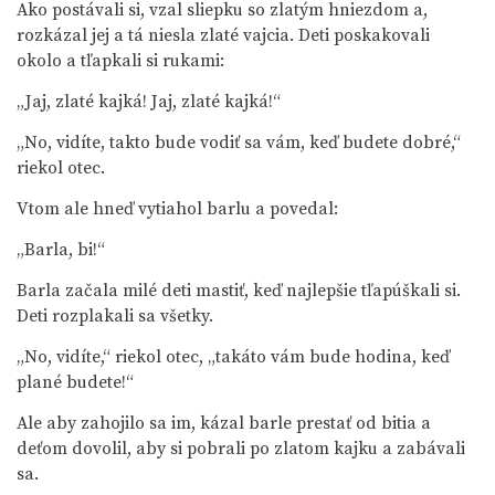
Ako postávali si, vzal sliepku so zlatým hniezdom a,
rozkázal jej a tá niesla zlaté vajcia. Deti poskakovali
okolo a tľapkali si rukami:
„Jaj, zlaté kajká! Jaj, zlaté kajká!“
„No, vidíte, takto bude vodiť sa vám, keď budete dobré,“
riekol otec.
Vtom ale hneď vytiahol barlu a povedal:
„Barla, bi!“
Barla začala milé deti mastiť, keď najlepšie tľapúškali si.
Deti rozplakali sa všetky.
„No, vidíte,“ riekol otec, „takáto vám bude hodina, keď
plané budete!“
Ale aby zahojilo sa im, kázal barle prestať od bitia a
deťom dovolil, aby si pobrali po zlatom kajku a zabávali
sa.