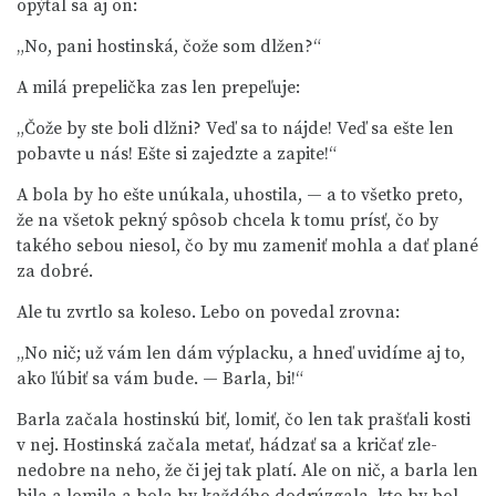
opýtal sa aj on:
„No, pani hostinská, čože som dlžen?“
A milá prepelička zas len prepeľuje:
„Čože by ste boli dlžni? Veď sa to nájde! Veď sa ešte len
pobavte u nás! Ešte si zajedzte a zapite!“
A bola by ho ešte unúkala, uhostila, — a to všetko preto,
že na všetok pekný spôsob chcela k tomu prísť, čo by
takého sebou niesol, čo by mu zameniť mohla a dať plané
za dobré.
Ale tu zvrtlo sa koleso. Lebo on povedal zrovna:
„No nič; už vám len dám výplacku, a hneď uvidíme aj to,
ako ľúbiť sa vám bude. — Barla, bi!“
Barla začala hostinskú biť, lomiť, čo len tak prašťali kosti
v nej. Hostinská začala metať, hádzať sa a kričať zle-
nedobre na neho, že či jej tak platí. Ale on nič, a barla len