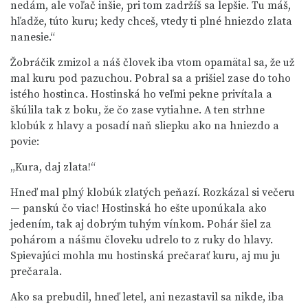
nedám, ale voľač inšie, pri tom zadržíš sa lepšie. Tu máš,
hľadže, túto kuru; kedy chceš, vtedy ti plné hniezdo zlata
nanesie.“
Žobráčik zmizol a náš človek iba vtom opamätal sa, že už
mal kuru pod pazuchou. Pobral sa a prišiel zase do toho
istého hostinca. Hostinská ho veľmi pekne privítala a
škúlila tak z boku, že čo zase vytiahne. A ten strhne
klobúk z hlavy a posadí naň sliepku ako na hniezdo a
povie:
„Kura, daj zlata!“
Hneď mal plný klobúk zlatých peňazí. Rozkázal si večeru
— panskú čo viac! Hostinská ho ešte uponúkala ako
jedením, tak aj dobrým tuhým vínkom. Pohár šiel za
pohárom a nášmu človeku udrelo to z ruky do hlavy.
Spievajúci mohla mu hostinská prečarať kuru, aj mu ju
prečarala.
Ako sa prebudil, hneď letel, ani nezastavil sa nikde, iba