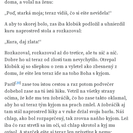
doma, a volal na ženu:
„Poď, starká moja; teraz vidíš, čo si ešte nevidela!“
A aby to skorej bolo, zas iba klobúk podložil a uhniezdil
kuru naprostred stola a rozkazoval:
„Kura, daj zlata!“
Rozkazoval, rozkazoval až do tretice, ale tu nič a nič.
Dobre ho už teraz od zlosti tam nevychytilo. Otrepal
klobúk aj so sliepkou o zem a vyletel ako zbesnený z
domu, že ešte len teraz ide na toho Boha s kyjom.
[
20
]
Paril
zase tou istou cestou a raz potom podvečer
dobehol zase na tú istú lúku. Vetril na všetky strany
očima, že kde mu ten žobráčik, čo ho zase takto oklamal,
aby ho už teraz tým kyjom na prach zmlel. A žobráčik aj
tam stál naprostred lúky a v ruke držal svoju barlu. Náš
chlap, ako bol rozpaprčený, tak zrovna naňho kyjom. Lež
iba čo raz stretli sa im oči, už chlap skrotol a kyj mu
ovisol. A starček ešte aj teraz len prívetive k nemu: