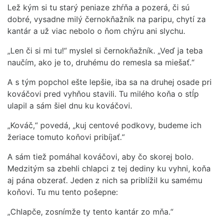
Lež kým si tu starý peniaze zhŕňa a pozerá, či sú
dobré, vysadne milý černokňažník na paripu, chytí za
kantár a už viac nebolo o ňom chýru ani slychu.
„Len či si mi tu!“ myslel si černokňažník. „Veď ja teba
naučím, ako je to, druhému do remesla sa miešať.“
A s tým popchol ešte lepšie, iba sa na druhej osade pri
kováčovi pred vyhňou stavili. Tu milého koňa o stĺp
ulapil a sám šiel dnu ku kováčovi.
„Kováč,“ povedá, „kuj centové podkovy, budeme ich
žeriace tomuto koňovi pribíjať.“
A sám tiež pomáhal kováčovi, aby čo skorej bolo.
Medzitým sa zbehli chlapci z tej dediny ku vyhni, koňa
aj pána obzerať. Jeden z nich sa priblížil ku samému
koňovi. Tu mu tento pošepne:
„Chlapče, zosnímže ty tento kantár zo mňa.“