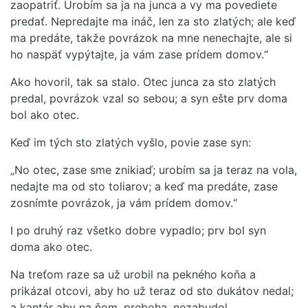
zaopatriť. Urobím sa ja na junca a vy ma povediete
predať. Nepredajte ma ináč, len za sto zlatých; ale keď
ma predáte, takže povrázok na mne nenechajte, ale si
ho naspäť vypýtajte, ja vám zase prídem domov.“
Ako hovoril, tak sa stalo. Otec junca za sto zlatých
predal, povrázok vzal so sebou; a syn ešte prv doma
bol ako otec.
Keď im tých sto zlatých vyšlo, povie zase syn:
„No otec, zase sme znikiaď; urobím sa ja teraz na vola,
nedajte ma od sto toliarov; a keď ma predáte, zase
zosnímte povrázok, ja vám prídem domov.“
I po druhý raz všetko dobre vypadlo; prv bol syn
doma ako otec.
Na treťom raze sa už urobil na pekného koňa a
prikázal otcovi, aby ho už teraz od sto dukátov nedal;
a kantár aby na ňom, preboha, nezabudol.