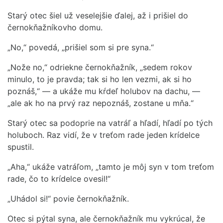
Starý otec šiel už veselejšie ďalej, až i prišiel do
černokňažníkovho domu.
„No,“ povedá, „prišiel som si pre syna.“
„Nože no,“ odriekne černokňažník, „sedem rokov
minulo, to je pravda; tak si ho len vezmi, ak si ho
poznáš,“ — a ukáže mu kŕdeľ holubov na dachu, —
„ale ak ho na prvý raz nepoznáš, zostane u mňa.“
Starý otec sa podoprie na vatráľ a hľadí, hľadí po tých
holuboch. Raz vidí, že v treťom rade jeden krídelce
spustil.
„Aha,“ ukáže vatráľom, „tamto je môj syn v tom treťom
rade, čo to krídelce ovesil!“
„Uhádol si!“ povie černokňažník.
Otec si pýtal syna, ale černokňažník mu vykrúcal, že