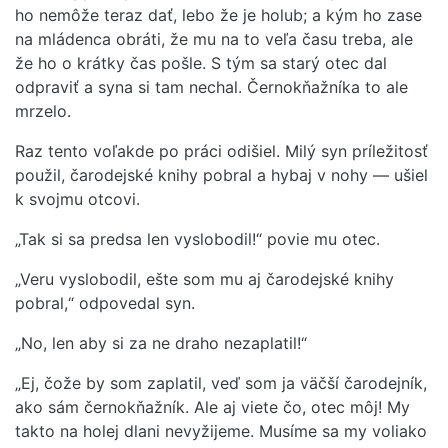
ho nemôže teraz dať, lebo že je holub; a kým ho zase
na mládenca obráti, že mu na to veľa času treba, ale
že ho o krátky čas pošle. S tým sa starý otec dal
odpraviť a syna si tam nechal. Černokňažníka to ale
mrzelo.
Raz tento voľakde po práci odišiel. Milý syn príležitosť
použil, čarodejské knihy pobral a hybaj v nohy — ušiel
k svojmu otcovi.
„Tak si sa predsa len vyslobodil!“ povie mu otec.
„Veru vyslobodil, ešte som mu aj čarodejské knihy
pobral,“ odpovedal syn.
„No, len aby si za ne draho nezaplatil!“
„Ej, čože by som zaplatil, veď som ja väčší čarodejník,
ako sám černokňažník. Ale aj viete čo, otec môj! My
takto na holej dlani nevyžijeme. Musíme sa my voliako