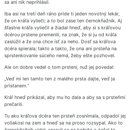
sa ani nik neprihlásil.
Iba asi na tretí deň ráno príde ti jeden novotný lekár,
že on kráľa vylieči; a to bol zase ten černokňažník. Aj
šťastne kráľa vyliečil a žiadal hneď, aby si s kráľovou
dcérou prstene premenili, na znak, že si ju od kráľa
zaslúžil a že ona chce ísť za neho. Dosť sa kráľova
dcéra spierala; takto a takto, že ona ani prsteňa na
sprstenkovanie súceho nemá, žeby ešte pozhovel.
Ale on dobre vedel o tom prsteni, nuž jej povedal:
„Veď mi len tamto ten z malého prsta dajte, veď ja
pristanem.“
Kráľ hneď prikázal, aby mu ho dala a aby sa s prsteňmi
prečarili.
Tu ako kráľova dcéra ten prsteň zosnímala, odpadol jej
voliakosi na zem a hneď sa na proso rozsypal. Ako to
černokňažník videl, spravil sa na kohúta a začal to