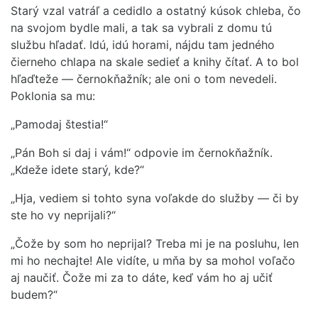
Starý vzal vatráľ a cedidlo a ostatný kúsok chleba, čo
na svojom bydle mali, a tak sa vybrali z domu tú
službu hľadať. Idú, idú horami, nájdu tam jedného
čierneho chlapa na skale sedieť a knihy čítať. A to bol
hľaďteže — černokňažník; ale oni o tom nevedeli.
Poklonia sa mu:
„Pamodaj štestia!“
„Pán Boh si daj i vám!“ odpovie im černokňažník.
„Kdeže idete starý, kde?“
„Hja, vediem si tohto syna voľakde do služby — či by
ste ho vy neprijali?“
„Čože by som ho neprijal? Treba mi je na posluhu, len
mi ho nechajte! Ale vidíte, u mňa by sa mohol voľačo
aj naučiť. Čože mi za to dáte, keď vám ho aj učiť
budem?“