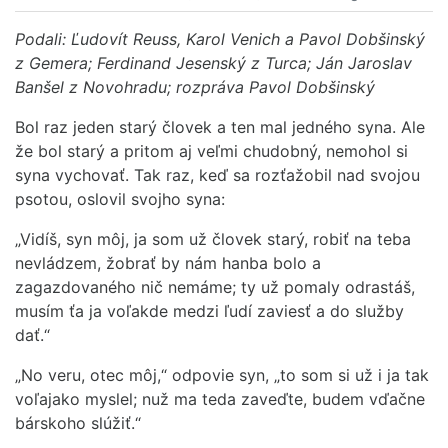
Podali: Ľudovít Reuss, Karol Venich a Pavol Dobšinský
z Gemera; Ferdinand Jesenský z Turca; Ján Jaroslav
Banšel z Novohradu; rozpráva Pavol Dobšinský
Bol raz jeden starý človek a ten mal jedného syna. Ale
že bol starý a pritom aj veľmi chudobný, nemohol si
syna vychovať. Tak raz, keď sa rozťažobil nad svojou
psotou, oslovil svojho syna:
„Vidíš, syn môj, ja som už človek starý, robiť na teba
nevládzem, žobrať by nám hanba bolo a
zagazdovaného nič nemáme; ty už pomaly odrastáš,
musím ťa ja voľakde medzi ľudí zaviesť a do služby
dať.“
„No veru, otec môj,“ odpovie syn, „to som si už i ja tak
voľajako myslel; nuž ma teda zaveďte, budem vďačne
bárskoho slúžiť.“