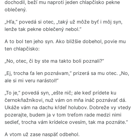
dochodil, beží mu naproti jeden chlapčisko pekne
oblečený.
„Hľa,“ povedá si otec, „taký už môže byť i môj syn,
lenže tak pekne oblečený nebol.“
A to bol ten jeho syn. Ako bližšie dobehol, povie mu
ten chlapčisko:
„No, otec, či by ste ma takto boli poznali?“
„Ej, trocha ťa len poznávam,“ prizerá sa mu otec. „No,
ale si mi veru narástol!“
„To je,“ povedá syn, „ešte nič; ale keď prídete ku
černokňažníkovi, nuž vám on mňa ináč poznávať dá.
Ukáže vám na dachu kŕdeľ holubov. Dobreže vy vtedy
pozerajte, budem ja v tom treťom rade medzi nimi
sedieť, trocha vám krídelce ovesím, tak ma poznáte.“
A vtom už zase naspäť odbehol.