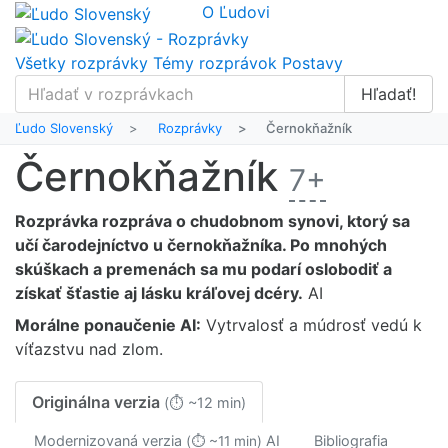
O Ľudovi
Všetky rozprávky
Témy rozprávok
Postavy
Hľadať!
Ľudo Slovenský
Rozprávky
Černokňažník
Černokňažník
7+
Rozprávka rozpráva o chudobnom synovi, ktorý sa
učí čarodejníctvo u černokňažníka. Po mnohých
skúškach a premenách sa mu podarí oslobodiť a
získať šťastie aj lásku kráľovej dcéry.
AI
Morálne ponaučenie
AI
:
Vytrvalosť a múdrosť vedú k
víťazstvu nad zlom.
Originálna verzia
(⏱ ~12 min)
Modernizovaná verzia
AI
Bibliografia
(⏱ ~11 min)