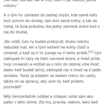
robotu.“
A s tým ho zaviedol do jednej chyže, kde samé kefy
boli; potom do druhej, tam boli samé knihy; a tak do
tretej, tá bola prázdna, iba jedny zavrené dvere boli z
nej do druhej.
„No vidíš, tuto ty budeš prebývať; druhú robotu
nebudeš mať, len s tými kefami tie knihy čistiť a
[
53
]
omietať; a keď sa ti to zunuje na ti tento prútik,
tým
zaklopeš tri razy na tieto zavrené dvere, a hneď prídu
tvoji rovesníci a môžeš sa s nimi do dobrej vôle ihrať;
alebo keď budeš lačný, zaklopeš raz a hneď sa ti jedlo
donesie. Teraz ja pôjdem na sedem rokov do cesty,
takže mi sa spravuj, aby som ťa, keď prídem,
pochválil!“
Milý černokňažník odišiel a chlapec ostal sám ako
palec v jeho dome. Zle mu, pravda, nebolo, lebo keď