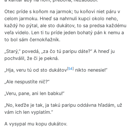
Otec príde s koňom na jarmok; tu koňovi niet páru v
celom jarmoku. Hneď sa nahrnuli kupci okolo neho,
každý ho pýtal, ale sto dukátov, to sa predsa každému
veľa videlo. Len ti tu príde jeden bohatý pán k nemu a
to bol sám černokňažník.
„Starý,“ povedá, „za čo tú paripu dáte?“ A hneď ju
pochválil, že či je pekná.
[
54
]
„Hja, veru tú od sto dukátov
nikto nenesie!“
„Ale nespustíte nič?“
„Veru, pane, ani len babku!“
„No, keďže je tak, ja takú paripu oddávna hľadám, už
vám ich len vyplatím.“
A vysypal mu kopu dukátov.