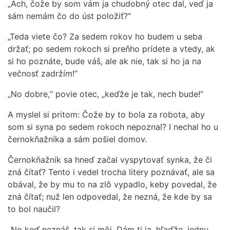
„Ach, čože by som vám ja chudobný otec dal, veď ja
sám nemám čo do úst položiť?“
„Teda viete čo? Za sedem rokov ho budem u seba
držať; po sedem rokoch si preňho prídete a vtedy, ak
si ho poznáte, bude váš, ale ak nie, tak si ho ja na
večnosť zadržím!“
„No dobre,“ povie otec, „keďže je tak, nech bude!“
A myslel si pritom: Čože by to bola za robota, aby
som si syna po sedem rokoch nepoznal? I nechal ho u
černokňažníka a sám pošiel domov.
Černokňažník sa hneď začal vyspytovať synka, že či
zná čítať? Tento i vedel trocha litery poznávať, ale sa
obával, že by mu to na zlô vypadlo, keby povedal, že
zná čítať; nuž len odpovedal, že nezná, že kde by sa
to bol naučil?
„No keď neznáš, tak si môj. Dám ti ja, hľaďže, jednu