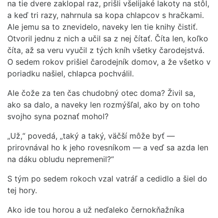
na tie dvere zaklopal raz, prišli všelijaké lakoty na stôl,
a keď tri razy, nahrnula sa kopa chlapcov s hračkami.
Ale jemu sa to znevidelo, naveky len tie knihy čistiť.
Otvoril jednu z nich a učil sa z nej čítať. Číta len, koľko
číta, až sa veru vyučil z tých kníh všetky čarodejstvá.
O sedem rokov prišiel čarodejník domov, a že všetko v
poriadku našiel, chlapca pochválil.
Ale čože za ten čas chudobný otec doma? Živil sa,
ako sa dalo, a naveky len rozmýšľal, ako by on toho
svojho syna poznať mohol?
„Už,“ povedá, „taký a taký, väčší môže byť —
prirovnával ho k jeho rovesníkom — a veď sa azda len
na dáku obludu nepremenil?“
S tým po sedem rokoch vzal vatráľ a cedidlo a šiel do
tej hory.
Ako ide tou horou a už neďaleko černokňažníka