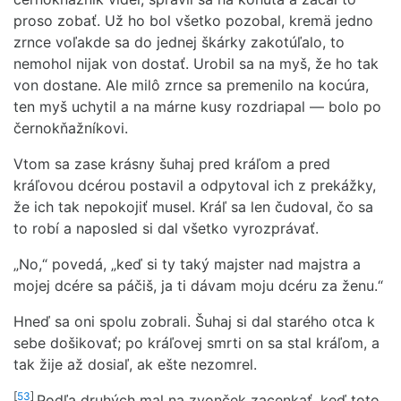
proso zobať. Už ho bol všetko pozobal, kremä jedno
zrnce voľakde sa do jednej škárky zakotúľalo, to
nemohol nijak von dostať. Urobil sa na myš, že ho tak
von dostane. Ale milô zrnce sa premenilo na kocúra,
ten myš uchytil a na márne kusy rozdriapal — bolo po
černokňažníkovi.
Vtom sa zase krásny šuhaj pred kráľom a pred
kráľovou dcérou postavil a odpytoval ich z prekážky,
že ich tak nepokojiť musel. Kráľ sa len čudoval, čo sa
to robí a naposled si dal všetko vyrozprávať.
„No,“ povedá, „keď si ty taký majster nad majstra a
mojej dcére sa páčiš, ja ti dávam moju dcéru za ženu.“
Hneď sa oni spolu zobrali. Šuhaj si dal starého otca k
sebe došikovať; po kráľovej smrti on sa stal kráľom, a
tak žije až dosiaľ, ak ešte nezomrel.
[
53
]
Podľa druhých mal na zvonček zacenkať, keď toto