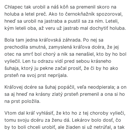
Chlapec tak urobil a náš kôň sa premenil skoro na
holuba a letel preč. Ako to černokňažník spozoroval,
hneď sa urobil na jastraba a pustil sa za ním. Leteli,
kým leteli oba, až veru už jastrab mal dochytiť holuba.
Bola tam jedna kráľovská záhrada. Po nej sa
prechodila smutná, zamyslená kráľova dcéra, že jej
otec na smrť bol chorý a nik sa nenašiel, kto by ho bol
vyliečil. Len tu odrazu vidí pred sebou krásneho
šuhaja, ktorý ju pekne začal prosiť, že či by ho ako
prsteň na svoj prst neprijala.
Kráľovej dcére sa šuhaj popáčil, veľa neodpierala; a on
sa aj hneď na krásny zlatý prsteň premenil a ona si ho
na prst položila.
Vtom dal kráľ vyhlásiť, že kto ho z tej choroby vylieči,
tomu svoju dcéru za ženu dá. Lekárov bolo dosť, čo
by to boli chceli urobiť, ale žiaden si už netrúfal, a tak