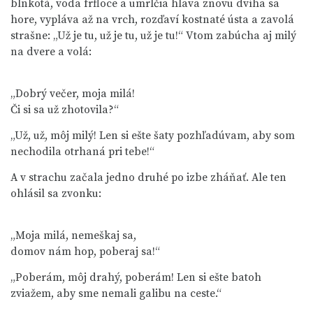
blnkotá, voda frfloce a umrlčia hlava znovu dvíha sa
hore, vypláva až na vrch, rozďaví kostnaté ústa a zavolá
strašne: „Už je tu, už je tu, už je tu!“ Vtom zabúcha aj milý
na dvere a volá:
„Dobrý večer, moja milá!

„Už, už, môj milý! Len si ešte šaty pozhľadúvam, aby som
nechodila otrhaná pri tebe!“
A v strachu začala jedno druhé po izbe zháňať. Ale ten
ohlásil sa zvonku:
„Moja milá, nemeškaj sa,

„Poberám, môj drahý, poberám! Len si ešte batoh
zviažem, aby sme nemali galibu na ceste.“