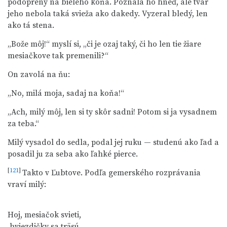
podoprený na bieleho koňa. Poznala ho hneď, ale tvár
jeho nebola taká svieža ako dakedy. Vyzeral bledý, len
ako tá stena.
„Bože môj!“ myslí si, „či je ozaj taký, či ho len tie žiare
mesiačkove tak premenili?“
On zavolá na ňu:
„No, milá moja, sadaj na koňa!“
„Ach, milý môj, len si ty skôr sadni! Potom si ja vysadnem
za teba.“
Milý vysadol do sedla, podal jej ruku — studenú ako ľad a
posadil ju za seba ako ľahké pierce.
[
121
]
Takto v Ľubtove. Podľa gemerského rozprávania
vraví milý:
Hoj, mesiačok svieti,

 hviezdičky sa träsú
