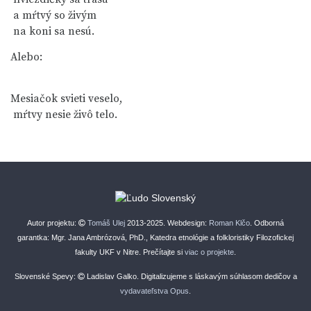
 a mŕtvý so živým

Alebo:
Mesiačok svieti veselo,

Autor projektu:
Tomáš Ulej
2013-2025. Webdesign:
Roman Klčo
. Odborná
garantka: Mgr. Jana Ambrózová, PhD., Katedra etnológie a folkloristiky Filozofickej
fakulty UKF v Nitre. Prečítajte si
viac o projekte
.
Slovenské Spevy:
Ladislav Galko. Digitalizujeme s láskavým súhlasom dedičov a
vydavateľstva Opus
.