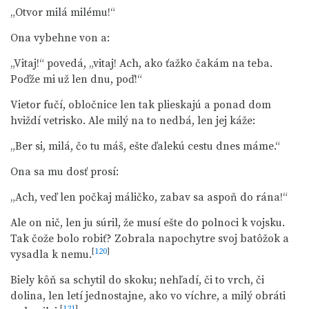
„Otvor milá milému!“
Ona vybehne von a:
„Vitaj!“ povedá, „vitaj! Ach, ako ťažko čakám na teba.
Poďže mi už len dnu, poď!“
Vietor fučí, obločnice len tak plieskajú a ponad dom
hviždí vetrisko. Ale milý na to nedbá, len jej káže:
„Ber si, milá, čo tu máš, ešte ďalekú cestu dnes máme.“
Ona sa mu dosť prosí:
„Ach, veď len počkaj máličko, zabav sa aspoň do rána!“
Ale on nič, len ju súril, že musí ešte do polnoci k vojsku.
Tak čože bolo robiť? Zobrala napochytre svoj batôžok a
[
120
]
vysadla k nemu.
Biely kôň sa schytil do skoku; nehľadí, či to vrch, či
dolina, len letí jednostajne, ako vo víchre, a milý obráti
[
121
]