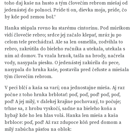
toho daj kaše na husto a tým človečím rebrom miešaj od
jedenástej do polnoci. Príde ti on, dievka moja, príde, čo
by kde pod zemou bol.“
Hanka stúpala rovno ku starému cintorínu. Pod múrikom
vidí človečie rebro; srdce jej začalo klepať, mráz ju po
celom tele prechádzal. Ale sa len osmelila, zodvihla to
rebro, zakrútila do bieleho ručníka a utekala, utekala s
ním až domov. Tu vzala hrnok, tašla na brody, načrela
vody, nasypala piesku. O jedenástej zakúrila do pece,
nasypala do hrnka kaše, postavila pred čeľuste a miešala
tým človečím rebrom.
V peci blčí a kaša sa varí; ona jednostajne mieša. Aj raz
počne z toho hrnka brblotať: poď, poď, poď! poď, poď,
poď! A jej milý, v ďalekej krajine pochovaný, to počuje;
trhne sa, z hrobu vyskočí, sadne na bieleho koňa a
hybaj! kde ho len hlas volá. Hanka len mieša a kaša
brbloce: poď, poď! Až raz zdupoce kôň pred domom a
milý zabúcha päsťou na oblok: