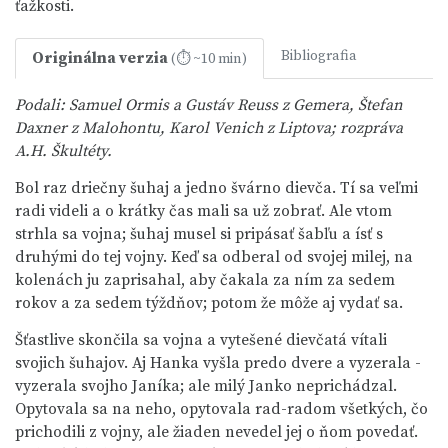
ťažkosti.
Bibliografia
Originálna verzia
(⏱ ~10 min)
Podali: Samuel Ormis a Gustáv Reuss z Gemera, Štefan
Daxner z Malohontu, Karol Venich z Liptova; rozpráva
A.H. Škultéty.
Bol raz driečny šuhaj a jedno švárno dievča. Tí sa veľmi
radi videli a o krátky čas mali sa už zobrať. Ale vtom
strhla sa vojna; šuhaj musel si pripásať šabľu a ísť s
druhými do tej vojny. Keď sa odberal od svojej milej, na
kolenách ju zaprisahal, aby čakala za ním za sedem
rokov a za sedem týždňov; potom že môže aj vydať sa.
Šťastlive skončila sa vojna a vytešené dievčatá vítali
svojich šuhajov. Aj Hanka vyšla predo dvere a vyzerala -
vyzerala svojho Janíka; ale milý Janko neprichádzal.
Opytovala sa na neho, opytovala rad-radom všetkých, čo
prichodili z vojny, ale žiaden nevedel jej o ňom povedať.