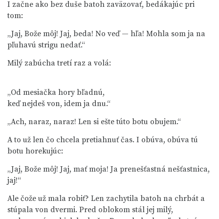
I začne ako bez duše batoh zaväzovať, bedákajúc pri
tom:
„Jaj, Bože môj! Jaj, beda! No veď — hľa! Mohla som ja na
pľuhavú strigu nedať.“
Milý zabúcha tretí raz a volá:
„Od mesiačka hory bľadnú,

„Ach, naraz, naraz! Len si ešte túto botu obujem.“
A to už len čo chcela pretiahnuť čas. I obúva, obúva tú
botu horekujúc:
„Jaj, Bože môj! Jaj, mať moja! Ja prenešťastná nešťastnica,
jaj!“
Ale čože už mala robiť? Len zachytila batoh na chrbát a
stúpala von dvermi. Pred oblokom stál jej milý,