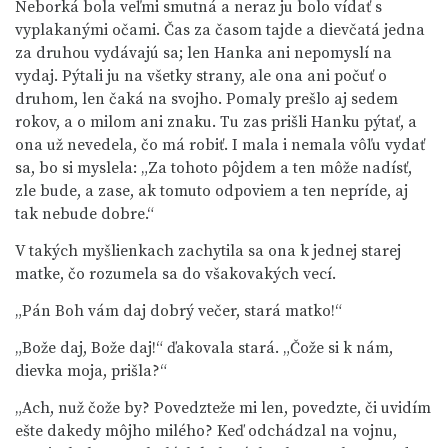
Neborká bola veľmi smutná a neraz ju bolo vídať s
vyplakanými očami. Čas za časom tajde a dievčatá jedna
za druhou vydávajú sa; len Hanka ani nepomyslí na
vydaj. Pýtali ju na všetky strany, ale ona ani počuť o
druhom, len čaká na svojho. Pomaly prešlo aj sedem
rokov, a o milom ani znaku. Tu zas prišli Hanku pýtať, a
ona už nevedela, čo má robiť. I mala i nemala vôľu vydať
sa, bo si myslela: „Za tohoto pôjdem a ten môže nadísť,
zle bude, a zase, ak tomuto odpoviem a ten nepríde, aj
tak nebude dobre.“
V takých myšlienkach zachytila sa ona k jednej starej
matke, čo rozumela sa do všakovakých vecí.
„Pán Boh vám daj dobrý večer, stará matko!“
„Bože daj, Bože daj!“ ďakovala stará. „Čože si k nám,
dievka moja, prišla?“
„Ach, nuž čože by? Povedzteže mi len, povedzte, či uvidím
ešte dakedy môjho milého? Keď odchádzal na vojnu,