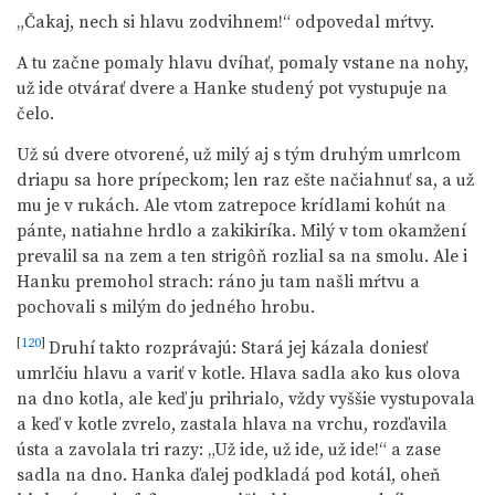
„Čakaj, nech si hlavu zodvihnem!“ odpovedal mŕtvy.
A tu začne pomaly hlavu dvíhať, pomaly vstane na nohy,
už ide otvárať dvere a Hanke studený pot vystupuje na
čelo.
Už sú dvere otvorené, už milý aj s tým druhým umrlcom
driapu sa hore prípeckom; len raz ešte načiahnuť sa, a už
mu je v rukách. Ale vtom zatrepoce krídlami kohút na
pánte, natiahne hrdlo a zakikiríka. Milý v tom okamžení
prevalil sa na zem a ten strigôň rozlial sa na smolu. Ale i
Hanku premohol strach: ráno ju tam našli mŕtvu a
pochovali s milým do jedného hrobu.
[
120
]
Druhí takto rozprávajú: Stará jej kázala doniesť
umrlčiu hlavu a variť v kotle. Hlava sadla ako kus olova
na dno kotla, ale keď ju prihrialo, vždy vyššie vystupovala
a keď v kotle zvrelo, zastala hlava na vrchu, rozďavila
ústa a zavolala tri razy: „Už ide, už ide, už ide!“ a zase
sadla na dno. Hanka ďalej podkladá pod kotál, oheň