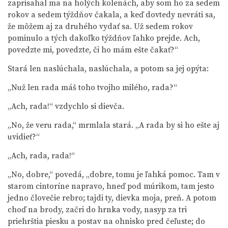
zaprisahal ma na holých kolenách, aby som ho za sedem
rokov a sedem týždňov čakala, a keď dovtedy nevráti sa,
že môžem aj za druhého vydať sa. Už sedem rokov
pominulo a tých dakoľko týždňov ľahko prejde. Ach,
povedzte mi, povedzte, či ho mám ešte čakať?“
Stará len naslúchala, naslúchala, a potom sa jej opýta:
„Nuž len rada máš toho tvojho milého, rada?“
„Ach, rada!“ vzdychlo si dievča.
„No, že veru rada,“ mrmlala stará. „A rada by si ho ešte aj
uvidieť?“
„Ach, rada, rada!“
„No, dobre,“ povedá, „dobre, tomu je ľahká pomoc. Tam v
starom cintoríne napravo, hneď pod múrikom, tam jesto
jedno človečie rebro; tajdi ty, dievka moja, preň. A potom
choď na brody, začri do hrnka vody, nasyp za tri
priehrštia piesku a postav na ohnisko pred čeľuste; do