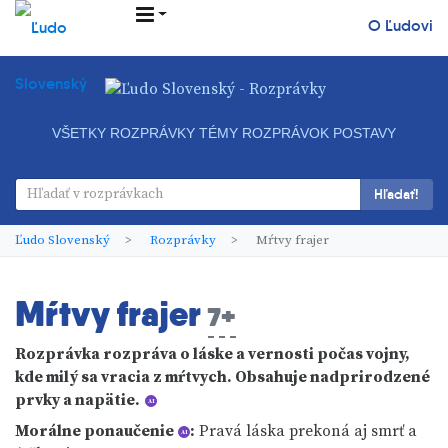
O Ľudovi
VŠETKY ROZPRÁVKY
TÉMY ROZPRÁVOK
POSTAVY
Hľadať!
Ľudo Slovenský
Rozprávky
Mŕtvy frajer
Mŕtvy frajer
7+
Rozprávka rozpráva o láske a vernosti počas vojny,
kde milý sa vracia z mŕtvych. Obsahuje nadprirodzené
prvky a napätie.
AI
Morálne ponaučenie
:
Pravá láska prekoná aj smrť a
AI