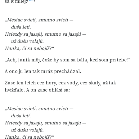
sa k milej:
„Mesiac svieti, smutno svieti —
     duša letí.
Hviezdy sa jasajú, smutno sa jasajú —
     už dušu volajú.
Hanka, či sa nebojíš?“
„Ach, Janík môj, čože by som sa bála, keď som pri tebe!“
A ono ju len tak mráz prechádzal.
Zase len leteli cez hory, cez vody, cez skaly, až tak
hvižďalo. A on zase ohlási sa:
„Mesiac svieti, smutno svieti —
     duša letí.
Hviezdy sa jasajú, smutno sa jasajú —
     už dušu volajú.
Hanka, či sa nebojíš?“