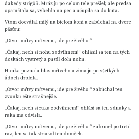
dakedy strigôň. Mráz ju po celom tele prešiel; ale predsa
opamätala sa, vybehla na pec a učupila sa do kúta.
Vtom docválal milý na bielom koni a zabúchal na dvere
päsťou:
„Otvor mŕtvy mŕtvemu, ide pre živého!“
„Čakaj, nech si nohu zodvihnem!“ ohlásil sa ten na tých
doskách vystretý a pustil dolu nohu.
Hanka poznala hlas mŕtveho a zima ju po všetkých
údoch drobila.
„Otvor mŕtvy mŕtvemu, ide pre živého!“ zabúchal ten
zvonku ešte strašnejšie.
„Čakaj, nech si ruku zodvihnem!“ ohlási sa ten zdnuky a
ruka mu odvisla.
„Otvor mŕtvy mŕtvemu, ide pre živého!“ zahrmel po tretí
raz, len sa tak striasol ten domček.