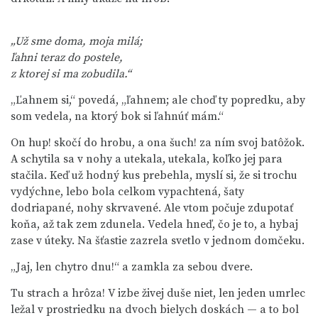
„Už sme doma, moja milá;
ľahni teraz do postele,
z ktorej si ma zobudila.“
„Ľahnem si,“ povedá, „ľahnem; ale choď ty popredku, aby
som vedela, na ktorý bok si ľahnúť mám.“
On hup! skočí do hrobu, a ona šuch! za ním svoj batôžok.
A schytila sa v nohy a utekala, utekala, koľko jej para
stačila. Keď už hodný kus prebehla, myslí si, že si trochu
vydýchne, lebo bola celkom vypachtená, šaty
dodriapané, nohy skrvavené. Ale vtom počuje zdupotať
koňa, až tak zem zdunela. Vedela hneď, čo je to, a hybaj
zase v úteky. Na šťastie zazrela svetlo v jednom domčeku.
„Jaj, len chytro dnu!“ a zamkla za sebou dvere.
Tu strach a hrôza! V izbe živej duše niet, len jeden umrlec
ležal v prostriedku na dvoch bielych doskách — a to bol