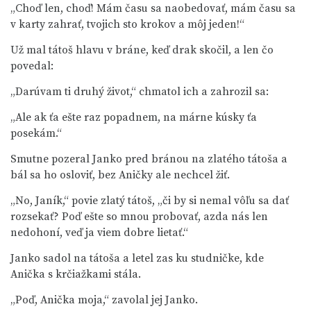
„Choď len, choď! Mám času sa naobedovať, mám času sa
v karty zahrať, tvojich sto krokov a môj jeden!“
Už mal tátoš hlavu v bráne, keď drak skočil, a len čo
povedal:
„Darúvam ti druhý život,“ chmatol ich a zahrozil sa:
„Ale ak ťa ešte raz popadnem, na márne kúsky ťa
posekám.“
Smutne pozeral Janko pred bránou na zlatého tátoša a
bál sa ho osloviť, bez Aničky ale nechcel žiť.
„No, Janík,“ povie zlatý tátoš, „či by si nemal vôľu sa dať
rozsekať? Poď ešte so mnou probovať, azda nás len
nedohoní, veď ja viem dobre lietať.“
Janko sadol na tátoša a letel zas ku studničke, kde
Anička s krčiažkami stála.
„Poď, Anička moja,“ zavolal jej Janko.