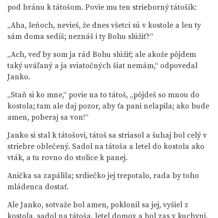
pod bránu k tátošom. Povie mu ten strieborný tátošík:
„Aha, leňoch, nevieš, že dnes všetci sú v kostole a len ty
sám doma sedíš; neznáš i ty Bohu slúžiť?“
„Ach, veď by som ja rád Bohu slúžiť; ale akože pôjdem
taký uváľaný a ja sviatočných šiat nemám,“ odpovedal
Janko.
„Staň si ko mne,“ povie na to tátoš, „pôjdeš so mnou do
kostola; tam ale daj pozor, aby ťa pani nelapila; ako bude
amen, poberaj sa von!“
Janko si stal k tátošovi, tátoš sa striasol a šuhaj bol celý v
striebre oblečený. Sadol na tátoša a letel do kostola ako
vták, a tu rovno do stolice k panej.
Anička sa zapálila; srdiečko jej trepotalo, rada by toho
mládenca dostať.
Ale Janko, sotvaže bol amen, poklonil sa jej, vyšiel z
kostola, sadol na tátoša, letel domov a bol zas v kuchyni.