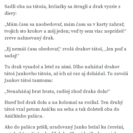
Sadli oba na tátoša, krčiažky sa štrngli a drak vyzrie z
diery:
„Mám času sa naobedovať, mám času sa v karty zahrať;
tvojich sto krokov a môj jeden; veď ty sem viac neprídeš!“
zreve nahnevaný drak.
„Ej nemáš času obedovať,“ zvolá drakov tátoš, „len poď a
sadaj!“
Tu drak vysadol a letel za nimi. Dlho naháňal drakov
tátoš Jankovho tátoša, až ich už raz aj doháňal. Tu zavolá
Jankov tátoš tamtomu:
„Nenaháňaj brat brata, radšej zhoď draka dolu!“
Hneď bol drak dolu a na kolomaž sa rozlial. Ten druhý
tátoš vzal potom Aničku na seba a tak doleteli oba do
Aničkinho paláca.
Ako do paláca prišli, uradovaný Janko bežal ku čerešni,