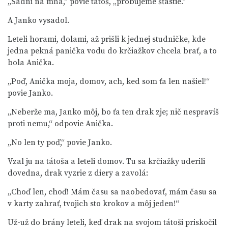
„Sadni na mňa,“ povie tátoš, „probujeme šťastie.“
A Janko vysadol.
Leteli horami, dolami, až prišli k jednej studničke, kde
jedna pekná panička vodu do krčiažkov chcela brať, a to
bola Anička.
„Poď, Anička moja, domov, ach, ked som ťa len našiel!“
povie Janko.
„Neberže ma, Janko môj, bo ťa ten drak zje; nič nespravíš
proti nemu,“ odpovie Anička.
„No len ty poď,“ povie Janko.
Vzal ju na tátoša a leteli domov. Tu sa krčiažky uderili
dovedna, drak vyzrie z diery a zavolá:
„Choď len, choď! Mám času sa naobedovať, mám času sa
v karty zahrať, tvojich sto krokov a môj jeden!“
Už-už do brány leteli, keď drak na svojom tátoši priskočil