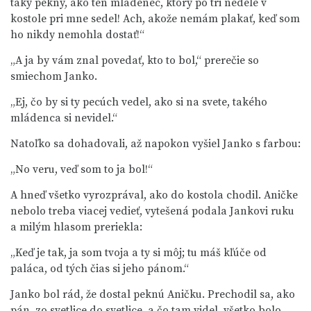
taký pekný, ako ten mládenec, ktorý po tri nedele v
kostole pri mne sedel! Ach, akože nemám plakať, keď som
ho nikdy nemohla dostať!“
„A ja by vám znal povedať, kto to bol,“ prerečie so
smiechom Janko.
„Ej, čo by si ty pecúch vedel, ako si na svete, takého
mládenca si nevidel.“
Natoľko sa dohadovali, až napokon vyšiel Janko s farbou:
„No veru, veď som to ja bol!“
A hneď všetko vyrozprával, ako do kostola chodil. Aničke
nebolo treba viacej vedieť, vytešená podala Jankovi ruku
a milým hlasom preriekla:
„Keď je tak, ja som tvoja a ty si môj; tu máš kľúče od
paláca, od tých čias si jeho pánom.“
Janko bol rád, že dostal peknú Aničku. Prechodil sa, ako
pán, zo svetlice do svetlice, a čo tam videl, všetko bolo