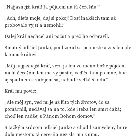
„Najjasnejší kráľ! Ja pôjdem na tú čerešňu!“
„Ach, dieťa moje, daj si pokoj! Dosť inakších tam už
probovalo vyjsť a nemohli.“
Ďalej kráľ nechcel ani počuť a preč ho odpravil.
Smutný odišiel Janko, poobzeral sa po meste a zas len ide
k tomu kráľovi:
„Môj najjasnejší kráľ, veru ja len vo meno božie pôjdem
na tú čerešňu; len ma vy pusťte, veď čo tam po mne, hoc
aj spadnem a zabijem sa, nebude veľká škoda.“
Kráľ mu povie:
„Ale môj syn, veď mi je už ľúto tých životov, čo sa
pomárnili, nedávaj sa na to, kde i teba len smrť čaká;
choď len radšej s Pánom Bohom domov.“
S ťažkým srdcom odišiel Janko a chodil zamyslený hore
dolu mestom; tá čerešňa nezišla mu z umu.