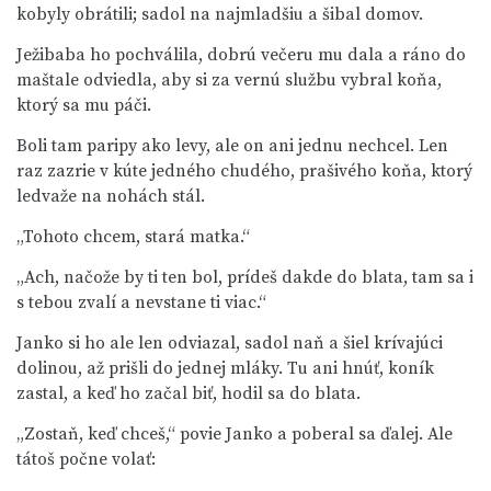
kobyly obrátili; sadol na najmladšiu a šibal domov.
Ježibaba ho pochválila, dobrú večeru mu dala a ráno do
maštale odviedla, aby si za vernú službu vybral koňa,
ktorý sa mu páči.
Boli tam paripy ako levy, ale on ani jednu nechcel. Len
raz zazrie v kúte jedného chudého, prašivého koňa, ktorý
ledvaže na nohách stál.
„Tohoto chcem, stará matka.“
„Ach, načože by ti ten bol, prídeš dakde do blata, tam sa i
s tebou zvalí a nevstane ti viac.“
Janko si ho ale len odviazal, sadol naň a šiel krívajúci
dolinou, až prišli do jednej mláky. Tu ani hnúť, koník
zastal, a keď ho začal biť, hodil sa do blata.
„Zostaň, keď chceš,“ povie Janko a poberal sa ďalej. Ale
tátoš počne volať: