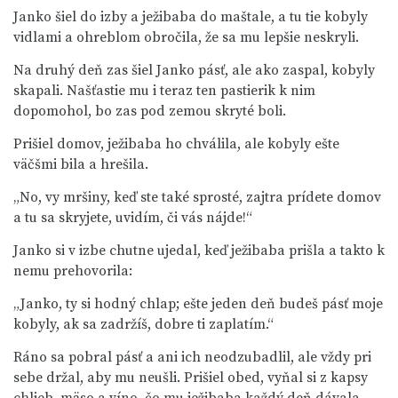
Janko šiel do izby a ježibaba do maštale, a tu tie kobyly
vidlami a ohreblom obročila, že sa mu lepšie neskryli.
Na druhý deň zas šiel Janko pásť, ale ako zaspal, kobyly
skapali. Našťastie mu i teraz ten pastierik k nim
dopomohol, bo zas pod zemou skryté boli.
Prišiel domov, ježibaba ho chválila, ale kobyly ešte
väčšmi bila a hrešila.
„No, vy mršiny, keď ste také sprosté, zajtra prídete domov
a tu sa skryjete, uvidím, či vás nájde!“
Janko si v izbe chutne ujedal, keď ježibaba prišla a takto k
nemu prehovorila:
„Janko, ty si hodný chlap; ešte jeden deň budeš pásť moje
kobyly, ak sa zadržíš, dobre ti zaplatím.“
Ráno sa pobral pásť a ani ich neodzubadlil, ale vždy pri
sebe držal, aby mu neušli. Prišiel obed, vyňal si z kapsy