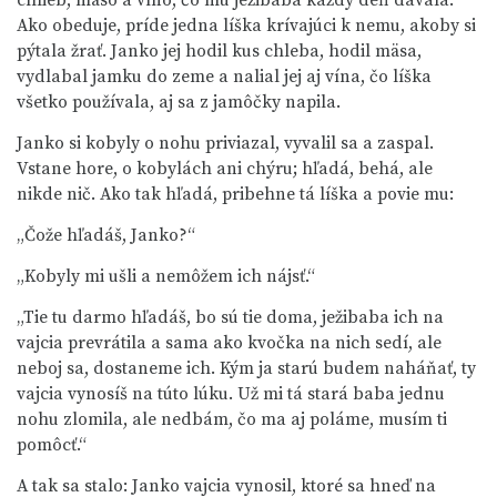
chlieb, mäso a víno, čo mu ježibaba každý deň dávala.
Ako obeduje, príde jedna líška krívajúci k nemu, akoby si
pýtala žrať. Janko jej hodil kus chleba, hodil mäsa,
vydlabal jamku do zeme a nalial jej aj vína, čo líška
všetko používala, aj sa z jamôčky napila.
Janko si kobyly o nohu priviazal, vyvalil sa a zaspal.
Vstane hore, o kobylách ani chýru; hľadá, behá, ale
nikde nič. Ako tak hľadá, pribehne tá líška a povie mu:
„Čože hľadáš, Janko?“
„Kobyly mi ušli a nemôžem ich nájsť.“
„Tie tu darmo hľadáš, bo sú tie doma, ježibaba ich na
vajcia prevrátila a sama ako kvočka na nich sedí, ale
neboj sa, dostaneme ich. Kým ja starú budem naháňať, ty
vajcia vynosíš na túto lúku. Už mi tá stará baba jednu
nohu zlomila, ale nedbám, čo ma aj poláme, musím ti
pomôcť.“
A tak sa stalo: Janko vajcia vynosil, ktoré sa hneď na