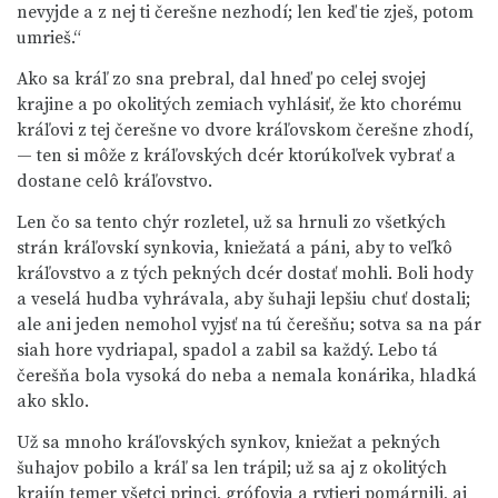
nevyjde a z nej ti čerešne nezhodí; len keď tie zješ, potom
umrieš.“
Ako sa kráľ zo sna prebral, dal hneď po celej svojej
krajine a po okolitých zemiach vyhlásiť, že kto chorému
kráľovi z tej čerešne vo dvore kráľovskom čerešne zhodí,
— ten si môže z kráľovských dcér ktorúkoľvek vybrať a
dostane celô kráľovstvo.
Len čo sa tento chýr rozletel, už sa hrnuli zo všetkých
strán kráľovskí synkovia, kniežatá a páni, aby to veľkô
kráľovstvo a z tých pekných dcér dostať mohli. Boli hody
a veselá hudba vyhrávala, aby šuhaji lepšiu chuť dostali;
ale ani jeden nemohol vyjsť na tú čerešňu; sotva sa na pár
siah hore vydriapal, spadol a zabil sa každý. Lebo tá
čerešňa bola vysoká do neba a nemala konárika, hladká
ako sklo.
Už sa mnoho kráľovských synkov, kniežat a pekných
šuhajov pobilo a kráľ sa len trápil; už sa aj z okolitých
krajín temer všetci princi, grófovia a rytieri pomárnili, aj