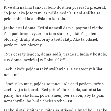
Prvé dni nášmu Jankovi bolo dosť len pozerať a prezerať;
čo je to, ako je to tam; až prišla nedeľa. Pani Anička sa
pekne obliekla a odišla do kostola.
Janko ostal doma. Keď si nanosil dreva, popratal všetko,
išiel pod bránu vyzerať a tam stáli traja tátoši, jeden
olovený, druhý strieborný a tretí zlatý. Ako ta odišiel,
povie mu ten olovený:
„Nuž čože ty leňoch, doma sedíš, všade sú ľudia v kostole,
a ty doma; nevieš aj ty Bohu slúžiť?“
„Ach, akože pôjdem taký uváľaný? A ja sviatočných šiat
nemám.“
„Staň si ko mne, pôjdeš so mnou! Ale čo ti poviem, tože si
zachovaj a tak urob! Keď prídeš do kostola, sadni si ku
panej. Ale ako kňaz povie: amen, ber sa von, aby ťa pani
nezachytila, bo bude chcieť s tebou ísť.“
Janko si stal k tátošovi; tátoš sa striasol a hneď bol i Janko