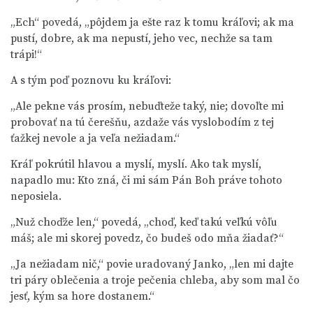
„Ech“ povedá, „pôjdem ja ešte raz k tomu kráľovi; ak ma
pustí, dobre, ak ma nepustí, jeho vec, nechže sa tam
trápi!“
A s tým poď poznovu ku kráľovi:
„Ale pekne vás prosím, nebuďteže taký, nie; dovoľte mi
probovať na tú čerešňu, azdaže vás vyslobodím z tej
ťažkej nevole a ja veľa nežiadam.“
Kráľ pokrútil hlavou a myslí, myslí. Ako tak myslí,
napadlo mu: Kto zná, či mi sám Pán Boh práve tohoto
neposiela.
„Nuž choďže len,“ povedá, „choď, keď takú veľkú vôľu
máš; ale mi skorej povedz, čo budeš odo mňa žiadať?“
„Ja nežiadam nič,“ povie uradovaný Janko, „len mi dajte
tri páry oblečenia a troje pečenia chleba, aby som mal čo
jesť, kým sa hore dostanem.“