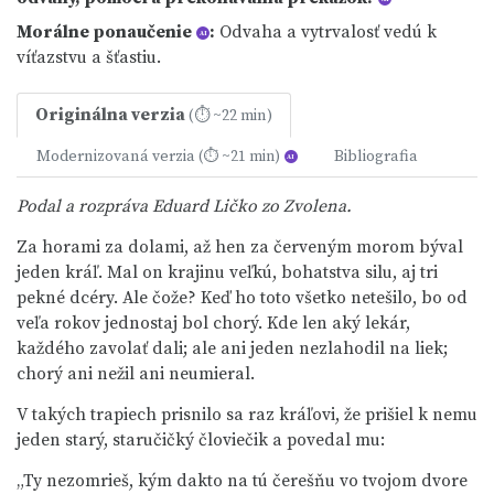
Morálne ponaučenie
:
Odvaha a vytrvalosť vedú k
AI
víťazstvu a šťastiu.
Originálna verzia
(⏱ ~22 min)
Modernizovaná verzia
Bibliografia
(⏱ ~21 min)
AI
Podal a rozpráva Eduard Ličko zo Zvolena.
Za horami za dolami, až hen za červeným morom býval
jeden kráľ. Mal on krajinu veľkú, bohatstva silu, aj tri
pekné dcéry. Ale čože? Keď ho toto všetko netešilo, bo od
veľa rokov jednostaj bol chorý. Kde len aký lekár,
každého zavolať dali; ale ani jeden nezlahodil na liek;
chorý ani nežil ani neumieral.
V takých trapiech prisnilo sa raz kráľovi, že prišiel k nemu
jeden starý, staručičký človiečik a povedal mu:
„Ty nezomrieš, kým dakto na tú čerešňu vo tvojom dvore