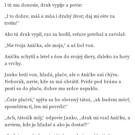
I tú mu donesie, drak vypije a povie:
„I to dobre, máš u mňa i druhý život; daj mi ešte za
tretiu!“
Ako tú drak vypil, raz sa hodil, reťaze potrhal a zavolal:
„Nie tvoja Anička, ale moja,“ a už bol von.
Aničku schytil a letel s ňou do svojej diery, ďaleko za hory
a vrchy.
Janko beží von, hľadá, plače, ale o Aničke ani chýru.
Neborák, nevie, kde sa má obrátiť. Príde pod bránu a
pustí sa do plaču, dobre mu srdce nepuklo.
„Čože plačeš,“ spýta sa ho olovený tátoš, „ak budem môcť,
spomôžem ti, len mi povedz!“
„Ach, tátošík môj,“ odpovie Janko, „drak mi vzal Aničku, a
neviem, kde ju hľadať a ako ju dostať?“