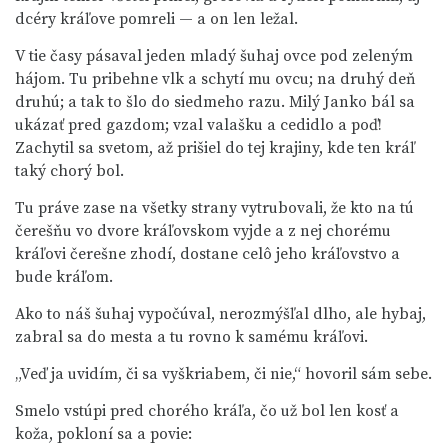
dcéry kráľove pomreli — a on len ležal.
V tie časy pásaval jeden mladý šuhaj ovce pod zeleným
hájom. Tu pribehne vlk a schytí mu ovcu; na druhý deň
druhú; a tak to šlo do siedmeho razu. Milý Janko bál sa
ukázať pred gazdom; vzal valašku a cedidlo a poď!
Zachytil sa svetom, až prišiel do tej krajiny, kde ten kráľ
taký chorý bol.
Tu práve zase na všetky strany vytrubovali, že kto na tú
čerešňu vo dvore kráľovskom vyjde a z nej chorému
kráľovi čerešne zhodí, dostane celô jeho kráľovstvo a
bude kráľom.
Ako to náš šuhaj vypočúval, nerozmýšľal dlho, ale hybaj,
zabral sa do mesta a tu rovno k samému kráľovi.
„Veď ja uvidím, či sa vyškriabem, či nie,“ hovoril sám sebe.
Smelo vstúpi pred chorého kráľa, čo už bol len kosť a
koža, pokloní sa a povie: