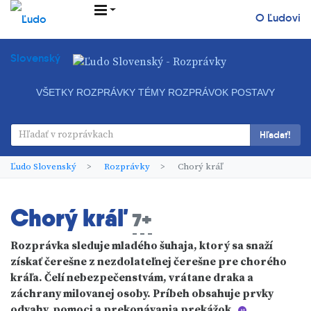
O Ľudovi
VŠETKY ROZPRÁVKY
TÉMY ROZPRÁVOK
POSTAVY
Hľadať!
Ľudo Slovenský
Rozprávky
Chorý kráľ
Chorý kráľ
7+
Rozprávka sleduje mladého šuhaja, ktorý sa snaží
získať čerešne z nezdolateľnej čerešne pre chorého
kráľa. Čelí nebezpečenstvám, vrátane draka a
záchrany milovanej osoby. Príbeh obsahuje prvky
odvahy, pomoci a prekonávania prekážok.
AI