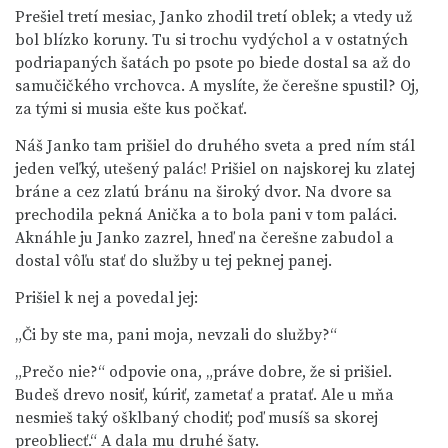
Prešiel tretí mesiac, Janko zhodil tretí oblek; a vtedy už
bol blízko koruny. Tu si trochu vydýchol a v ostatných
podriapaných šatách po psote po biede dostal sa až do
samučičkého vrchovca. A myslíte, že čerešne spustil? Oj,
za tými si musia ešte kus počkať.
Náš Janko tam prišiel do druhého sveta a pred ním stál
jeden veľký, utešený palác! Prišiel on najskorej ku zlatej
bráne a cez zlatú bránu na široký dvor. Na dvore sa
prechodila pekná Anička a to bola pani v tom paláci.
Aknáhle ju Janko zazrel, hneď na čerešne zabudol a
dostal vôľu stať do služby u tej peknej panej.
Prišiel k nej a povedal jej:
„Či by ste ma, pani moja, nevzali do služby?“
„Prečo nie?“ odpovie ona, „práve dobre, že si prišiel.
Budeš drevo nosiť, kúriť, zametať a pratať. Ale u mňa
nesmieš taký ošklbaný chodiť; poď musíš sa skorej
preobliecť.“ A dala mu druhé šaty.