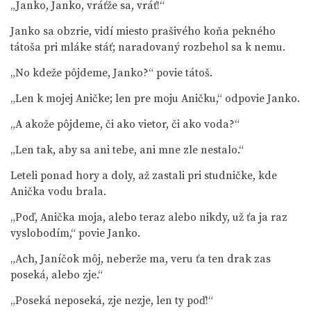
„Janko, Janko, vráťže sa, vráť!“
Janko sa obzrie, vidí miesto prašivého koňa pekného
tátoša pri mláke stáť; naradovaný rozbehol sa k nemu.
„No kdeže pôjdeme, Janko?“ povie tátoš.
„Len k mojej Aničke; len pre moju Aničku,“ odpovie Janko.
„A akože pôjdeme, či ako vietor, či ako voda?“
„Len tak, aby sa ani tebe, ani mne zle nestalo.“
Leteli ponad hory a doly, až zastali pri studničke, kde
Anička vodu brala.
„Poď, Anička moja, alebo teraz alebo nikdy, už ťa ja raz
vyslobodím,“ povie Janko.
„Ach, Janíčok môj, neberže ma, veru ťa ten drak zas
poseká, alebo zje.“
„Poseká neposeká, zje nezje, len ty poď!“