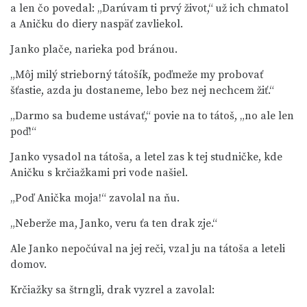
a len čo povedal: „Darúvam ti prvý život,“ už ich chmatol
a Aničku do diery naspäť zavliekol.
Janko plače, narieka pod bránou.
„Môj milý strieborný tátošík, poďmeže my probovať
šťastie, azda ju dostaneme, lebo bez nej nechcem žiť.“
„Darmo sa budeme ustávať,“ povie na to tátoš, „no ale len
poď!“
Janko vysadol na tátoša, a letel zas k tej studničke, kde
Aničku s krčiažkami pri vode našiel.
„Poď Anička moja!“ zavolal na ňu.
„Neberže ma, Janko, veru ťa ten drak zje.“
Ale Janko nepočúval na jej reči, vzal ju na tátoša a leteli
domov.
Krčiažky sa štrngli, drak vyzrel a zavolal: