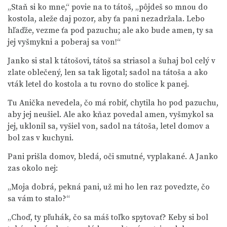
„Staň si ko mne,“ povie na to tátoš, „pôjdeš so mnou do
kostola, aleže daj pozor, aby ťa pani nezadržala. Lebo
hľaďže, vezme ťa pod pazuchu; ale ako bude amen, ty sa
jej vyšmykni a poberaj sa von!“
Janko si stal k tátošovi, tátoš sa striasol a šuhaj bol celý v
zlate oblečený, len sa tak ligotal; sadol na tátoša a ako
vták letel do kostola a tu rovno do stolice k panej.
Tu Anička nevedela, čo má robiť, chytila ho pod pazuchu,
aby jej neušiel. Ale ako kňaz povedal amen, vyšmykol sa
jej, uklonil sa, vyšiel von, sadol na tátoša, letel domov a
bol zas v kuchyni.
Pani prišla domov, bledá, oči smutné, vyplakané. A Janko
zas okolo nej:
„Moja dobrá, pekná pani, už mi ho len raz povedzte, čo
sa vám to stalo?“
„Choď, ty pľuhák, čo sa máš toľko spytovať? Keby si bol