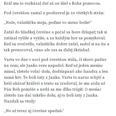
Kráľ mu to rozkázal dať až on išiel s Boha pomocou.
Pod čerešňou zastal a poobzeral ju zo všetkých strán:
„Nože, valaštička moja, poďme vo meno božie!“
Zaťal do hladkej čerešne a počal sa hore driapať; tak si
zatínal vyššie a vyššie, a za každým hor sa pomykoval.
Keď sa zvečerilo, valaštičku dobre zaťal, sadol si na ňu a
tak prenocoval, ráno ale zas sa ďalej škriabal.
Varta vo dne v noci pod čerešňou stála, či skoro padne
na zem; ale Janko veru nepadol. Keď už jeden mesiac
minul, zletelo voľač dolu, dodriapanô ako handra a len
samá krv. To boli šaty z Janka. Varta to naraz schytí a
beží ukázať kráľovi a tento sa zradoval, že mu azda už
Pán Boh pomôže a nedá sa mu dlho trápiť. O mesiac
zletelo zas dač takého dolu; aj to boli šaty z Janka.
Nazdali sa vtedy:
„No už teraz aj čerešne spadnú.“