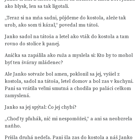
ako blysk, len sa tak ligotali.
„Teraz si na mňa sadni, pôjdeme do kostola, aleže tak
urob, ako som ti kázal,“ povedal mu tátoš.
Janko sadol na tátoša a letel ako vták do kostola a tam
rovno do stolice k panej.
Anička sa zapálila ako ruža a myslela si: Kto by to mohol
byť ten švárny mládenec?
Ale Janko sotvaže bol amen, poklonil sa jej, vyšiel z
kostola, sadol na tátoša, letel domov a bol zas v kuchyni.
Pani sa vrátila veľmi smutná a chodila po paláci celkom
zamyslená.
Janko sa jej spýtal: Čo jej chybí?
„Choď ty pľuhák, nič mi nespomôžeš,“ a ani sa neobzrela
naňho.
Prišla druhá nedeľa. Pani šla zas do kostola a náš Janko