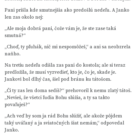
Pani prišla kde smutnejšia ako predošlú nedeľu. A Janko
len zas okolo nej:
„Ale moja dobrá pani, čože vám je, že ste zase taká
smutná?“
„Choď, ty pľuhák, nič mi nespomôžeš,“ a ani sa neobzrela
naňho.
Na tretiu nedeľu odišla zas pani do kostola; ale si teraz
predložila, že musí vyzvedieť, kto je, čo je, skade je.
Jankovi bol dlhý čas, šiel pod bránu ku tátošom.
„Či ty zas len doma sedíš?“ prehovoril k nemu zlatý tátoš.
„Nevieš, že všetci ľudia Bohu slúžia, a ty sa takto
povaľuješ?“
„Ach veď by som ja rád Bohu slúžiť, ale akože pôjdem
taký uváľaný a ja sviatočných šiat nemám,“ odpovedal
Janko.