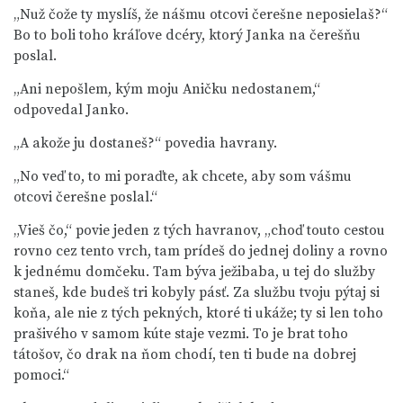
„Nuž čože ty myslíš, že nášmu otcovi čerešne neposielaš?“
Bo to boli toho kráľove dcéry, ktorý Janka na čerešňu
poslal.
„Ani nepošlem, kým moju Aničku nedostanem,“
odpovedal Janko.
„A akože ju dostaneš?“ povedia havrany.
„No veď to, to mi poraďte, ak chcete, aby som vášmu
otcovi čerešne poslal.“
„Vieš čo,“ povie jeden z tých havranov, „choď touto cestou
rovno cez tento vrch, tam prídeš do jednej doliny a rovno
k jednému domčeku. Tam býva ježibaba, u tej do služby
staneš, kde budeš tri kobyly pásť. Za službu tvoju pýtaj si
koňa, ale nie z tých pekných, ktoré ti ukáže; ty si len toho
prašivého v samom kúte staje vezmi. To je brat toho
tátošov, čo drak na ňom chodí, ten ti bude na dobrej
pomoci.“