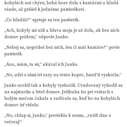
kobylách ani chýru; behá hore dolu s kantármi a hľadá
všade, až prišiel k jednému pastierikovi.
„Čo hľadáš?“ spytuje sa ten pastierik.
„Ach, kobyly mi ušli a hlava moja je už dolu, ak bez nich
domov prídem,“ odpovie Janko.
„Neboj sa, neprídeš bez nich, len či máš kantáre?“ povie
pastierik.
„Áno, mám, tu sú,“ ukázal ich Janko.
„No, udri s nimi tri razy na tento kopec, hneď ti vyskočia.“
Janko urobil tak a kobyly vyskočili. Uradovaný vyhodil sa
na najstaršiu a letel domov. Ježibaba ho pri vrátach s
holým mečom čakala a zadívala sa, keď ho na kobylách
domov ísť videla.
„No, chlap si, Janko,“ preriekla k nemu, „vnídi dnu a
večeraj!“