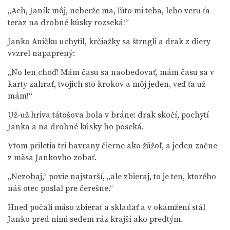
„Ach, Janík môj, neberže ma, ľúto mi teba, lebo veru ťa
teraz na drobné kúsky rozseká!“
Janko Aničku uchytil, krčiažky sa štrngli a drak z diery
vvzrel napaprený:
„No len choď! Mám času sa naobedovať, mám času sa v
karty zahrať, tvojich sto krokov a môj jeden, veď ťa už
mám!“
Už-už hriva tátošova bola v bráne: drak skočí, pochytí
Janka a na drobné kúsky ho poseká.
Vtom priletia tri havrany čierne ako žúžoľ, a jeden začne
z mäsa Jankovho zobať.
„Nezobaj,“ povie najstarší, „ale zbieraj, to je ten, ktorého
náš otec poslal pre čerešne.“
Hneď počali mäso zbierať a skladať a v okamžení stál
Janko pred nimi sedem ráz krajší ako predtým.