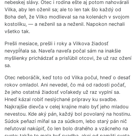
nebeskej slávy. Otec i rodina ešte aj potom nahovárali
Vilka, aby len oženil sa; ale to len tak šlo každý od
Boha deň, že Vilko modlieval sa na kolenách v svojom
kostolíku, — a neženil sa a neženil. Napokon nechali
všetko tak.
Prešli mesiace, prešli i roky a Vilkova žiadosť
nevypĺňala sa. Naveľa naveľa počal sám na inakšie
myšlienky prichádzať a prisľúbil otcovi, že už raz ožení
sa.
Otec neboráčik, keď toto od Vilka počul, hneď o desať
rokov omladol. Ani nevedel, čo má od radosti počať,
že jeho ostatná žiadosť voľakedy už raz vyplní sa.
Hneď kázal robiť neslýchané prípravy ku svadbe.
Najkrajšie dievča v celej krajine malo byť jeho mladou
nevestou. Kde aký pán, každý bol povolaný na hostinu.
Súdok peňazí míňal sa za súdkom, lebo starý pán nič
neľutoval nakúpiť, čo len bolo drahého a vzácneho na
svete; takže to mala byť svadba, akej od pamäti sveta