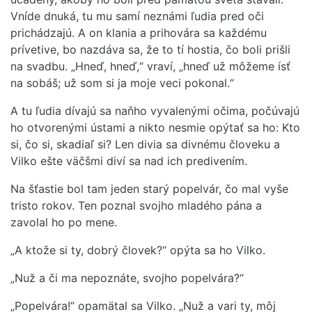
Vníde dnuká, tu mu samí neznámi ľudia pred oči
prichádzajú. A on klania a prihovára sa každému
prívetive, bo nazdáva sa, že to tí hostia, čo boli prišli
na svadbu. „Hneď, hneď,“ vraví, „hneď už môžeme ísť
na sobáš; už som si ja moje veci pokonal.“
A tu ľudia dívajú sa naňho vyvalenými očima, počúvajú
ho otvorenými ústami a nikto nesmie opýtať sa ho: Kto
si, čo si, skadiaľ si? Len divia sa divnému človeku a
Vilko ešte väčšmi diví sa nad ich predivením.
Na šťastie bol tam jeden starý popelvár, čo mal vyše
tristo rokov. Ten poznal svojho mladého pána a
zavolal ho po mene.
„A ktože si ty, dobrý človek?“ opýta sa ho Vilko.
„Nuž a či ma nepoznáte, svojho popelvára?“
„Popelvára!“ opamätal sa Vilko. „Nuž a vari ty, môj