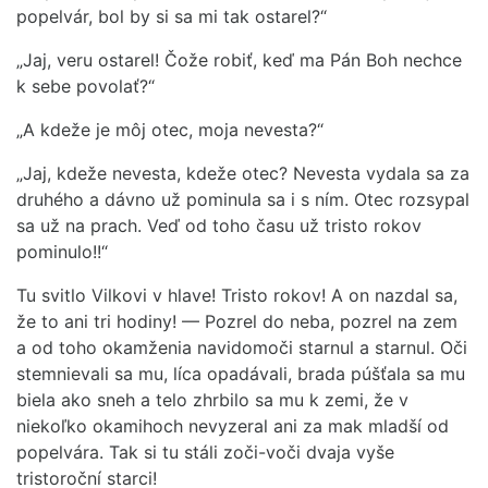
popelvár, bol by si sa mi tak ostarel?“
„Jaj, veru ostarel! Čože robiť, keď ma Pán Boh nechce
k sebe povolať?“
„A kdeže je môj otec, moja nevesta?“
„Jaj, kdeže nevesta, kdeže otec? Nevesta vydala sa za
druhého a dávno už pominula sa i s ním. Otec rozsypal
sa už na prach. Veď od toho času už tristo rokov
pominulo!!“
Tu svitlo Vilkovi v hlave! Tristo rokov! A on nazdal sa,
že to ani tri hodiny! — Pozrel do neba, pozrel na zem
a od toho okamženia navidomoči starnul a starnul. Oči
stemnievali sa mu, líca opadávali, brada púšťala sa mu
biela ako sneh a telo zhrbilo sa mu k zemi, že v
niekoľko okamihoch nevyzeral ani za mak mladší od
popelvára. Tak si tu stáli zoči-voči dvaja vyše
tristoroční starci!