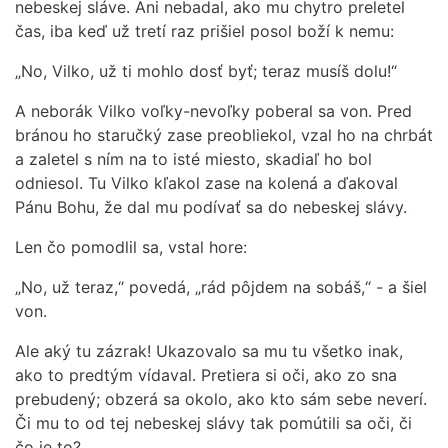
nebeskej sláve. Ani nebadal, ako mu chytro preletel
čas, iba keď už tretí raz prišiel posol boží k nemu:
„No, Vilko, už ti mohlo dosť byť; teraz musíš dolu!“
A neborák Vilko voľky-nevoľky poberal sa von. Pred
bránou ho staručký zase preobliekol, vzal ho na chrbát
a zaletel s ním na to isté miesto, skadiaľ ho bol
odniesol. Tu Vilko kľakol zase na kolená a ďakoval
Pánu Bohu, že dal mu podívať sa do nebeskej slávy.
Len čo pomodlil sa, vstal hore:
„No, už teraz,“ povedá, „rád pôjdem na sobáš,“ - a šiel
von.
Ale aký tu zázrak! Ukazovalo sa mu tu všetko inak,
ako to predtým vídaval. Pretiera si oči, ako zo sna
prebudený; obzerá sa okolo, ako kto sám sebe neverí.
Či mu to od tej nebeskej slávy tak pomútili sa oči, či
čo je to?