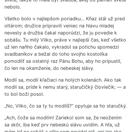
nebolo.
Všetko bolo v najlepšom poriadku… Kňaz stál už pred
oltárom; družice pripravili veniec na hlavu mladej
nevesty a družba čakal naporúdzi, že ju povedie k
sobášu. Tu milý Vilko, práve v najlepší čas, keď všetko
už len naňho čakalo, vykradol sa potichu spomedzi
svadbaníkov a bežal do toho svojho kostolíka
pomodliť sa ostatný raz Pánu Bohu, aby ho pripustil,
čo len na okamženie, do nebeskej slávy.
Modlí sa, modlí kľačiaci na holých kolenách. Ako tak
modlí sa, príde k nemu starý, staručičký človiečik; — a
to bol boží posol.
„No, Vilko, čo sa ty tu modlíš?“ opytuje sa ho staručký.
„Ach, čože sa modlím! Zariekol som sa, že neožením
sa skôr, iba keď prv nebeskú slávu uvidím. A hľa, už
mám ísť na sobáš a ešte som nevidel nič, ani len ako