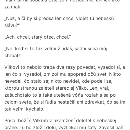
za mak.“
„Nuž, a či by si predsa len chcel vidieť tú nebeskú
slávu?“
„Ach, chcel, starý otec, chcel.“
„No, keď si to tak veľmi žiadaš, sadni si na môj
chrbát!“
Vilkovi to nebolo treba dva razy povedať, vysadol si, a
len čo si vysadol, zmizol mu spopred očú svet. Nikto
nevedel, čo stalo sa; nikto nevidel, kde podeli sa,
ktorou stranou zaleteli starec aj Vilko. Len, vraj,
zašuchotalo to a taká utešená vôňa rozľahla sa po
celom svete, že si ľudia nestačili ani zdravkať, čo sa im
tak veľmi kýchalo.
Posol boží s Vilkom v okamžení doletel k nebeskej
bráne. Tu ho zložil dolu, vyzliekol mu šaty, zavesil naň