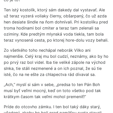
Ten istý kostolík, ktorý sám dakedy dal vystavať. Ale
už teraz vyzerá voliaky čierny, obšarpaný, čo už azda
hen desiate šindle na ňom dohnívali. Pri kostolíku pred
troma hodinami bol cmiter a teraz tam zelenali sa
oziminy. Kde predtým mlynská voda tiekla, tam bola
teraz vynosená cesta, po ktorej hore-dolu vozy behali.
Zo všetkého toho nechápal neborák Vilko ani
najmenšie. Celý kraj mu bol cudzí, neznámy, ako by ho
po prvý raz bol videl. Iba tie veliké zápole na východ
slnka, tie stáli nezmenené a on ich poznal, že sú tie
isté, čo na ne ešte za chlapectva rád dívaval sa.
„Ach,“ myslí si sám v sebe, „predsa to ten Pán Boh
musí byť veľmi mocný, keď on toto všetko pod tak
krátkym časom tak veľmi mohol premeniť!“
Príde do otcovho zámku. I ten bol taký dáky starý,
učadený, akoby ho boli pred pamäťou sveta stavali.