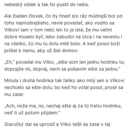
nebeský oblek a tak ho pustil do neba.
Ale žiaden človek, čo by hneď sto ráz múdrejší bol od
toho najmúdrejšieho, nevie povedať, ako vodilo sa
Vilkovi tam v tom nebi; len to je isté, že mu veľmi
dobre muselo byť, lebo zabudol na otca i na nevestu i
na všetko, čo mu tu dolu milé bolo. A keď posol boží
prišiel k nemu, aby už šiel domov:
„Eh,“ povedal mu Vilko, „ešte som len jednu hodinku tu;
doprajže mi, dopraj, nech sa pobavím ešte za jednu.“
Minula i druhá hodinka tak ľahko ako milý sen a Vilkovi
nechcelo sa ešte dolu; bo keď ho volal posol, prosil sa
mu zase:
„Ach, nože ma, no, nechaj ešte aj za tú tretiu hodinku,
veď ti už potom pôjdem.“
Staručký dal sa uprosiť a Vilko tešil sa zase v tej