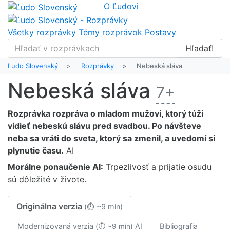
O Ľudovi
Všetky rozprávky
Témy rozprávok
Postavy
Hľadať!
Ľudo Slovenský
Rozprávky
Nebeská sláva
Nebeská sláva
7+
Rozprávka rozpráva o mladom mužovi, ktorý túži
vidieť nebeskú slávu pred svadbou. Po návšteve
neba sa vráti do sveta, ktorý sa zmenil, a uvedomí si
plynutie času.
AI
Morálne ponaučenie
AI
:
Trpezlivosť a prijatie osudu
sú dôležité v živote.
Originálna verzia
(⏱ ~9 min)
Modernizovaná verzia
AI
Bibliografia
(⏱ ~9 min)