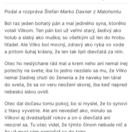
Podal a rozpráva Štefan Marko Daxner z Malohontu.
Bol raz jeden bohatý pán a mal jediného syna, ktorého
volali Vilkom. Ten pán bol už veľmi starý, šedivý ako
holub a slabý ako muška; so všetkým už len do hrobu
hľadel. Ale Vilko bol mocný, zdravý ako ryba vo vode
a pritom šuhaj krásny, že len tak lipli dievčatá za ním.
Otec ho neslýchane rád mal a krem neho ani nemal inej
potechy na svete; iba to jedno nezdalo sa mu, že Vilko
nemal žiadnej chuti do ženenia a že naveky len táral
do sveta, že sa on veru neožení skorej, iba keď napred
nebeskú slávu uvidí.
Otec dal dočasu tomu pokoj; bo si myslel, že to synovi
z hlavy vyvetrie. Ale ani nevedieť ako, minulo sa
Vilkovi aj dvadsaťpäť rokov a on o dievčatá ani
neozrel sa. Tu otec videl, že týmto činom nebude nič a
že už musí sám zamiešať sa do toho.