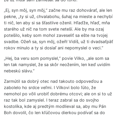
„Ej, syn môj, syn môj,“ začne mu raz dohovárať, ale len
pekne, „ty si už, chvalabohu, šuhaj na mieste a nechybí
ti nič, len aby si sa šťastlive oženil. Hľaďže, hľaď, mňa
starého už nič na tom svete neteší. Ale by ma ozaj
potešilo, keby som mohol zaveseliť sa ešte na tvojej
svadbe. Ožeň sa, syn môj, ožeň! Vidíš, už ti dvadsaťpäť
rokov minulo a ty si dosiaľ ani nepomyslel o veci.“
„Hej, ba veru som pomyslel,“ povie Vilko, „ale som sa
len tak namyslel, že sa skôr neožením, len keď uvidím
nebeskú slávu.“
Zarmútil sa dobrý otec nad takouto odpoveďou a
zabolelo ho srdce veľmi. I Vilkovi bolo ľúto, že
nemohol po vôli urobiť dobrému otcovi; ale on si to už
raz tak bol zamyslel. I teraz zabral sa do svojho
kostolíka, kde aj predtým modlieval sa, aby mu Pán
Boh dovolil, čo len kľúčovou dierkou podívať sa do