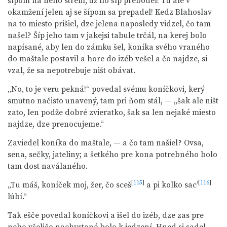
šípom na neho strelil, už ho šíp prebodel! Tu ale v
okamžení jelen aj se šípom sa prepadel! Kedz Blahoslav
na to miesto prišiel, dze jelena naposledy vidzel, čo tam
našel? Šíp jeho tam v jakejsi tabule trčál, na kerej bolo
napísané, aby len do zámku šel, koníka svého vraného
do maštale postavil a hore do izéb vešel a čo najdze, si
vzal, že sa nepotrebuje ništ obávat.
„No, to je veru pekná!“ povedal svému koníčkovi, kerý
smutno načisto unavený, tam pri ňom stál, — „šak ale ništ
zato, len podže dobré zvieratko, šak sa len nejaké miesto
najdze, dze prenocujeme.“
Zaviedel koníka do maštale, — a čo tam našiel? Ovsa,
sena, sečky, jateliny; a šetkého pre kona potrebného bolo
tam dost naválaného.
[
115
]
[
116
]
„Tu máš, koníček moj, žer, čo sceš
a pi kolko sac’
lúbí.“
Tak ešče povedal koníčkovi a išel do izéb, dze zas pre