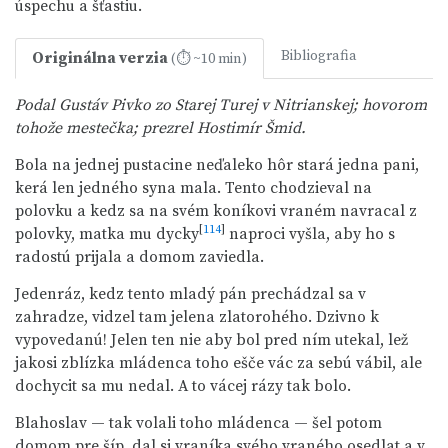
úspechu a šťastiu.
Bibliografia
Originálna verzia
(⏱ ~10 min)
Podal Gustáv Pivko zo Starej Turej v Nitrianskej; hovorom
tohože mestečka; prezrel Hostimír Šmid.
Bola na jednej pustacine neďaleko hôr stará jedna pani,
kerá len jedného syna mala. Tento chodzieval na
polovku a kedz sa na svém koníkovi vraném navracal z
[
114
]
polovky, matka mu dycky
naproci vyšla, aby ho s
radostú prijala a domom zaviedla.
Jedenráz, kedz tento mladý pán prechádzal sa v
zahradze, vidzel tam jelena zlatorohého. Dzivno k
vypovedanú! Jelen ten nie aby bol pred ním utekal, lež
jakosi zblízka mládenca toho ešče vác za sebú vábil, ale
dochycit sa mu nedal. A to vácej rázy tak bolo.
Blahoslav — tak volali toho mládenca — šel potom
domom pre šíp, dal si vraníka svého vraného osedlat a v