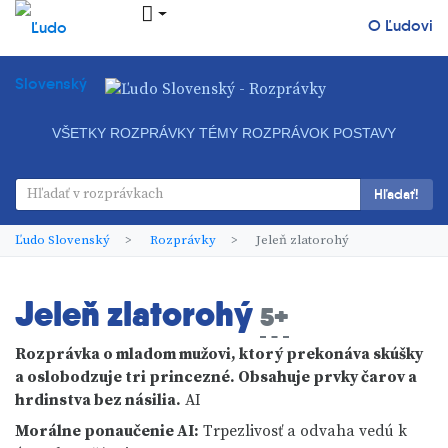
O Ľudovi
VŠETKY ROZPRÁVKY
TÉMY ROZPRÁVOK
POSTAVY
Hľadať!
Ľudo Slovenský
Rozprávky
Jeleň zlatorohý
Jeleň zlatorohý
5+
Rozprávka o mladom mužovi, ktorý prekonáva skúšky
a oslobodzuje tri princezné. Obsahuje prvky čarov a
hrdinstva bez násilia.
AI
Morálne ponaučenie
AI
:
Trpezlivosť a odvaha vedú k