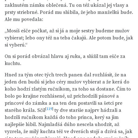
zaklnutém zámku oblečená. Tu on též ukázal jej vlasy a
prsty striebrné. Porád mu slúbila, že jeho manželkú bude.
Ale mu povedala:
„Mosíš ešče počkat, až si já a moje sestry budeme mužov
vybierat; lebo ony též na teba čakajú. Ale potom bude, jak
si vyberú.“
On si porád obvázal hlavu aj ruku, a slúžil tam ešče za
kuchtu.
Hned za tým otec tých trech panen dal rozhlásit, že na
jeden den budú si jeho céry mužov vybierat a že kerá do
koho hodzí zlatým ručníkom, za toho sa dostane. Čím to
bolo po krajine rozhlásené, už prichodzili pánové a
princové do zámku a na ten den postavili sa šetci pre
[
119
]
starého krála. Sčil
ty dve staršie najprv hádzali a
hodzili ručníkom každá do toho princa, kerý sa jim
najlepšie lúbil. Najmladšá dúho nescela uhodzit, až
vyzrela, že milý kuchta též ve dverách stojí a dzívá sa, jak