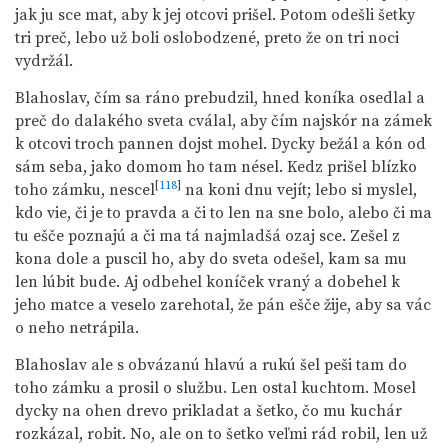
jak ju sce mat, aby k jej otcovi prišel. Potom odešli šetky
tri preč, lebo už boli oslobodzené, preto že on tri noci
vydržál.
Blahoslav, čím sa ráno prebudzil, hned koníka osedlal a
preč do dalakého sveta cválal, aby čím najskór na zámek
k otcovi troch pannen dojst mohel. Dycky bežál a kón od
sám seba, jako domom ho tam nésel. Kedz prišel blízko
[
118
]
toho zámku, nescel
na koni dnu vejít; lebo si myslel,
kdo vie, či je to pravda a či to len na sne bolo, alebo či ma
tu ešče poznajú a či ma tá najmladšá ozaj sce. Zešel z
kona dole a puscil ho, aby do sveta odešel, kam sa mu
len lúbit bude. Aj odbehel koníček vraný a dobehel k
jeho matce a veselo zarehotal, že pán ešče žije, aby sa vác
o neho netrápila.
Blahoslav ale s obvázanú hlavú a rukú šel peši tam do
toho zámku a prosil o službu. Len ostal kuchtom. Mosel
dycky na ohen drevo prikladat a šetko, čo mu kuchár
rozkázal, robit. No, ale on to šetko veľmi rád robil, len už