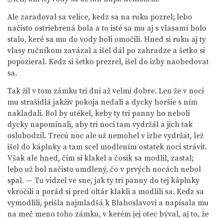
Ale zaradoval sa velice, kedz sa na ruku pozrel; lebo
načisto ostriebrená bola a to isté sa mu aj s vlasamí bolo
stalo, keré sa mu do vody boli omočili. Hned si ruku aj ty
vlasy ručníkom zavázal a išel dál po zahradze a šetko si
popozieral. Kedz si šetko prezrel, išel do izby naobedovat
sa.
Tak žil v tom zámku tri dni až velmi dobre. Len že v noci
mu strašidlá jakživ pokoja nedali a dycky horšie s ním
nakladali. Bol by utékel, keby ty tri panny ho neboli
dycky napomínali, aby tri noci tam vydržál a jich tak
oslobodzil. Trecú noc ale už nemohel v izbe vydržát, lež
išel do káplnky a tam scel modlením ostatek noci strávit.
Však ale hned, čím si klakel a čosik sa modlil, zastal;
lebo už bol načisto umdlený, čo v prvých nocách nebol
spal. — Tu vidzel ve sne, jak ty tri panny do tej káplnky
vkročili a porád si pred oltár klakli a modlili sa. Kedz sa
vymodlili, prišla najmladšá k Blahoslavovi a napísala mu
na meč meno toho zámku, v kerém jej otec býval, aj to, že