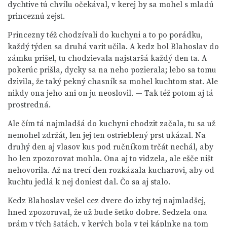
dychtive tú chvílu očekával, v kerej by sa mohel s mladú
princeznú zejst.
Princezny též chodzívali do kuchyni a to po porádku,
každý týden sa druhá varit učila. A kedz bol Blahoslav do
zámku prišel, tu chodzievala najstaršá každý den ta. A
pokerúc prišla, dycky sa na neho pozierala; lebo sa tomu
dzivila, že taký pekný chasník sa mohel kuchtom stat. Ale
nikdy ona jeho ani on ju neoslovil. — Tak též potom aj tá
prostredná.
Ale čím tá najmladšá do kuchyni chodzit začala, tu sa už
nemohel zdržát, len jej ten ostrieblený prst ukázal. Na
druhý den aj vlasov kus pod ručníkom trčát nechál, aby
ho len zpozorovat mohla. Ona aj to vidzela, ale ešče ništ
nehovorila. Až na trecí den rozkázala kucharovi, aby od
kuchtu jedlá k nej doniest dal. Čo sa aj stalo.
Kedz Blahoslav vešel cez dvere do izby tej najmladšej,
hned zpozoruval, že už bude šetko dobre. Sedzela ona
prám v tých šatách, v kerých bola v tej káplnke na tom