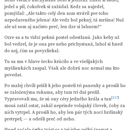
neho všeličo nachystané bolo k jedzení. Hned si sadel,
jedel a pil, čokolvek si zažádal. Kedz sa najedel,
pomýšlal: „Ale takto celý den som strávil pre toho
nepodareného jelena! Ale vedz bol pekný, tá mršina! Nuž
ale už som aj načisto preč, len dze si lahnem?“
Ozre sa a tu vidzí peknú postel odestlanú. Jako keby už
bol vedzel, že je ona pre neho prichystaná, lahol si hned
do nej, čím sa povyzliekal.
Tu sa mu v hlave šecko krúcilo a ve všelijakých
myšlienkách zaspal. Však ale dobrú noc nemal mu kto
povedat.
Po malej chvíli prišli k jeho posteli tri panenky a prosili ho
se založenýma rukama, aby tam tri dni prežil.
[
117
]
Vypravovali mu, že sú ony céry jedného krála a tun
mosá zatál ostat, zakál neprinde volajaký človek, čoby za
ních vytrpel. A prosili ho, aby len pár tých nocí hrdinský
pretrpel; — a odešli preč od neho.
Hned začalo šetko trást sa v tej izbe; velký šramot a