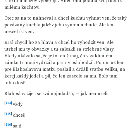
si to tam mužóv vybierajú. Hned ona podala svoj ručník
milému kuchtovi.
Otec sa na to nahneval a chcel kuchtu vyhnat ven, že taký
povázaný kuchta jakživ jeho synom nebude. Ale ten
nescel íst ven.
Král chycil ho za hlavu a chcel ho vyhodzit ven. Ale
utrhel mu ty obvazky a tu zaleskli sa striebrné vlasy.
Vtedy ukázalo sa, že je to ten šuhaj, čo v zaklnutém
zámku tri noci vydržál a panny oslobodzil. Potom už len
pre Blahoslavovú matku poslali a držáli svatbu velikú, na
kerej každý jedel a pil, čo len zascelo sa mu. Bolo tam
toho dost!
Blahoslav žije i se svú najmladšú, — jak neumreli.
[
114
]
vždy
[
115
]
chceš
[
116
]
sa ti