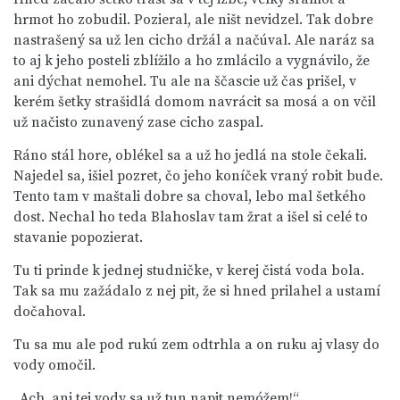
hrmot ho zobudil. Pozieral, ale ništ nevidzel. Tak dobre
nastrašený sa už len cicho držál a načúval. Ale naráz sa
to aj k jeho posteli zblížilo a ho zmlácilo a vygnávilo, že
ani dýchat nemohel. Tu ale na ščascie už čas prišel, v
kerém šetky strašidlá domom navrácit sa mosá a on včil
už načisto zunavený zase cicho zaspal.
Ráno stál hore, oblékel sa a už ho jedlá na stole čekali.
Najedel sa, išiel pozret, čo jeho koníček vraný robit bude.
Tento tam v maštali dobre sa choval, lebo mal šetkého
dost. Nechal ho teda Blahoslav tam žrat a išel si celé to
stavanie popozierat.
Tu ti prinde k jednej studničke, v kerej čistá voda bola.
Tak sa mu zažádalo z nej pit, že si hned prilahel a ustamí
dočahoval.
Tu sa mu ale pod rukú zem odtrhla a on ruku aj vlasy do
vody omočil.
„Ach, ani tej vody sa už tun napit nemóžem!“