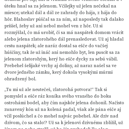
úteku hnal sa za jelenom. Včilejky už jelen nečekal na
miesce; utekal dál a dál ze zahrady do hája, z hája do
hôr. Blahoslav púščal sa za ním, až naposledy tak dalako
prišiel, žeby už ani nebol mohel ven z hôr. Už si
rozmýšlal, čo má urobiť, či sa má naspátek domom vrácit
alebo jelena zlatorohého dál prenasledovat. Už aj hladal
cestu naspátek; ale naráz dostal sa ešče do vačšej
húščiny, tak že už ináč ani nemohlo byt, len puscit sa za
jelenom zlatorohým, kerý ho ešče dycky za sebú vábil.
Prebehel šelijaké vrchy aj doliny, až naraz našel sa ve
dvore jedného zámku, kerý dokola vysokými múrmi
ohradzený bol.
„Tu mi už ale neutečeš, zlatorohá potvora!“ Tak si
pomyslel a ešče ráz koníka svého vraného do boku
ostrohámi bodel, aby čím najskôr jelena dohonil. Načisto
zunavený kón už na kolená padal, však ale pána ešče aj
včil poslúchel a čo mohel najvác pobehel. Ale dziv nad
dzivom, čo sa stalo!? Už sa k jelenovi dzivnému zblížil, už