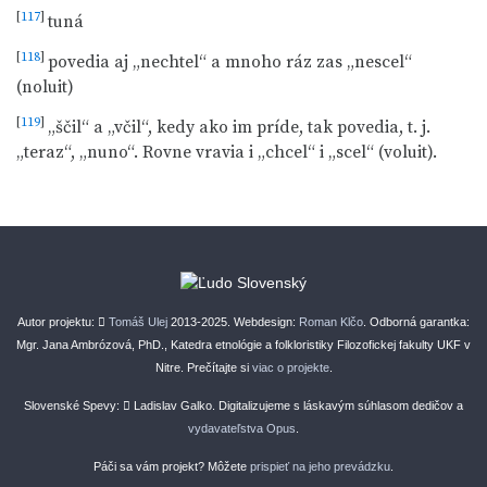
[
117
]
tuná
[
118
]
povedia aj „nechtel“ a mnoho ráz zas „nescel“
(noluit)
[
119
]
„ščil“ a „včil“, kedy ako im príde, tak povedia, t. j.
„teraz“, „nuno“. Rovne vravia i „chcel“ i „scel“ (voluit).
Autor projektu:
Tomáš Ulej
2013-2025. Webdesign:
Roman Klčo
. Odborná garantka:
Mgr. Jana Ambrózová, PhD., Katedra etnológie a folkloristiky Filozofickej fakulty UKF v
Nitre. Prečítajte si
viac o projekte
.
Slovenské Spevy:
Ladislav Galko. Digitalizujeme s láskavým súhlasom dedičov a
vydavateľstva Opus
.
Páči sa vám projekt? Môžete
prispieť na jeho prevádzku
.