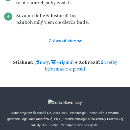
ty bi si umrel, ja by zostala.
Sova na dube žalostne ďube;
4
pánboh milý viem čie dievča bude.
Zobraziť viac
Stiahnuť:
noty
,
originál
●
Zobraziť:
všetky
informácie o piesni
Autor projektu:
Tomáš Ulej
2013-2025. Webdesign:
Roman Klčo
. Odborná
garantka: Mgr. Jana Ambrózová, PhD., Katedra etnológie a folkloristiky Filozofickej
fakulty UKF v Nitre. Prečítajte si
viac o projekte
.