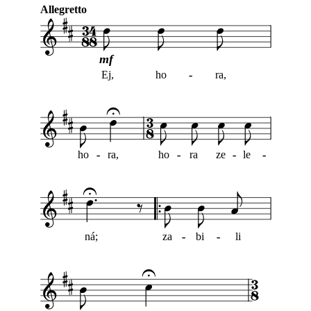
Allegretto
mf
Ej,
ho
-
-
ra,
ho
-
-
ra,
ho
-
-
ra
ze
-
-
le
-
-
ná;
za
-
-
bi
-
-
li