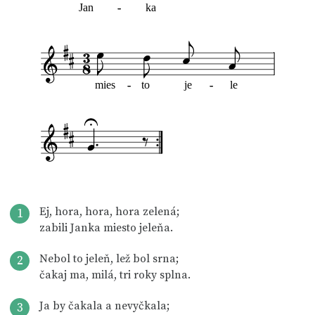
Jan
-
-
ka
mies
-
-
to
je
-
-
le
Ej, hora, hora, hora zelená;
1
zabili Janka miesto jeleňa.
Nebol to jeleň, lež bol srna;
2
čakaj ma, milá, tri roky splna.
Ja by čakala a nevyčkala;
3