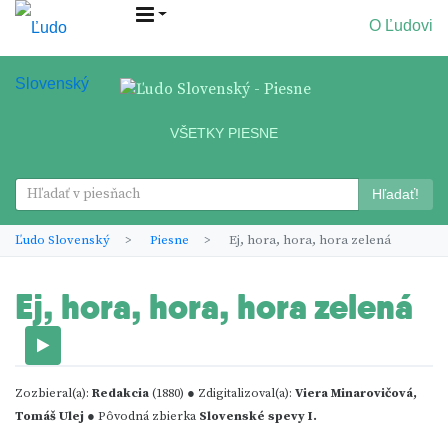
O Ľudovi
VŠETKY PIESNE
Hľadať!
Ľudo Slovenský
Piesne
Ej, hora, hora, hora zelená
Ej, hora, hora, hora zelená
Zozbieral(a):
Redakcia
(1880) ● Zdigitalizoval(a):
Viera Minarovičová,
Tomáš Ulej
● Pôvodná zbierka
Slovenské spevy I.