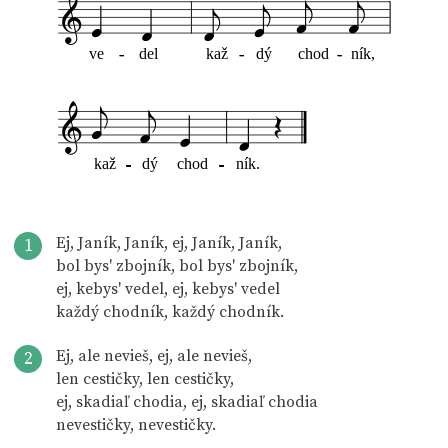
ve
-
-
del
kaž
-
-
dý
chod
-
-
ník,
kaž
-
-
-
-
-
-
-
-
-
-
-
-
-
-
dý
chod
-
-
-
-
-
-
-
-
-
-
-
-
-
-
ník.
Ej, Janík, Janík, ej, Janík, Janík,
1
bol bys' zbojník, bol bys' zbojník,
ej, kebys' vedel, ej, kebys' vedel
každý chodník, každý chodník.
Ej, ale nevieš, ej, ale nevieš,
2
len cestičky, len cestičky,
ej, skadiaľ chodia, ej, skadiaľ chodia
nevestičky, nevestičky.