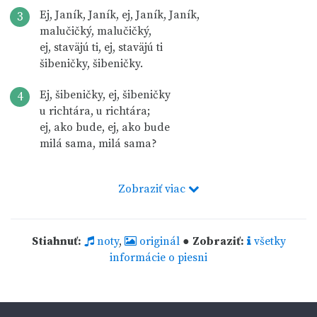
Ej, Janík, Janík, ej, Janík, Janík,
3
malučičký, malučičký,
ej, staväjú ti, ej, staväjú ti
šibeničky, šibeničky.
Ej, šibeničky, ej, šibeničky
4
u richtára, u richtára;
ej, ako bude, ej, ako bude
milá sama, milá sama?
Zobraziť viac
Stiahnuť:
noty
,
originál
●
Zobraziť:
všetky
informácie o piesni