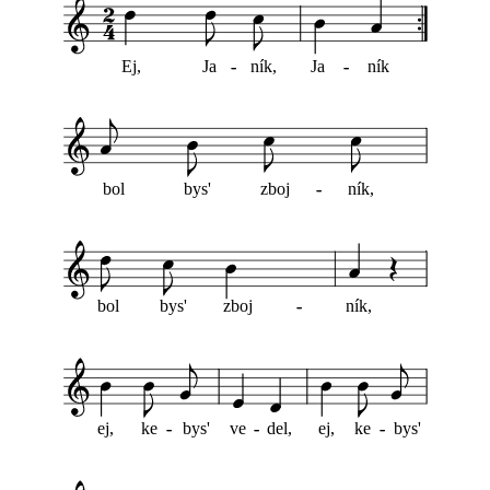
Ej,
Ja
-
-
ník,
Ja
-
-
ník
bol
bys'
zboj
-
-
ník,
bol
bys'
zboj
-
-
ník,
ej,
ke
-
-
bys'
ve
-
-
del,
ej,
ke
-
-
bys'