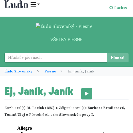
O Ľudovi
VŠETKY PIESNE
Hľadať!
Ľudo Slovenský
Piesne
Ej, Janík, Janík
Ej, Janík, Janík
Zozbieral(a):
M. Laciak
(1880) ● Zdigitalizoval(a):
Barbora Brndiarová,
Tomáš Ulej
● Pôvodná zbierka
Slovenské spevy I.
Allegro