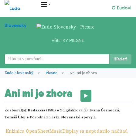
O Ľudovi
VŠETKY PIESNE
Hľadať!
Ľudo Slovenský
Piesne
Ani mi je zhora
Ani mi je zhora
Zozbieral(a):
Redakcia
(1881) ● Zdigitalizoval(a):
Ivana Černecká,
Tomáš Ulej
● Pôvodná zbierka
Slovenské spevy I.
Knižnica OpenSheetMusicDisplay sa nepodarilo načítať.