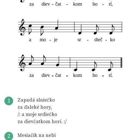
za
diev
-
-
čat
-
-
kom
ho
-
-
rí,
a
mo
-
-
je
sr
-
-
dieč
-
-
ko
za
diev
-
-
-
-
-
-
-
-
-
-
-
-
-
-
čat
-
-
-
-
-
-
-
-
-
-
-
-
-
-
kom
ho
-
-
-
-
-
-
-
-
-
-
-
-
-
-
rí.
Zapadá slniečko
1
za ďaleké hory,
/: a moje srdiečko
za dievčatkom horí. :/
Mesiačik na nebi
2