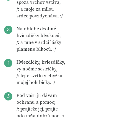
spoza vrchov vstáva,
/: a moje za milou
srdce povzdycháva. :/
Na oblohe drobné
3
hviezdičky blyskocú,
/: a mne v srdci lásky
plamene blkocú. :/
Hviezdičky, hviezdičky,
4
vy nočnie sestričky,
/: lejte svetlo v chyžku
mojej holubičky. :/
Pod vašu ju dávam
5
ochranu a pomoc;
/: prajteže jej, prajte
odo mňa dobrú noc. :/