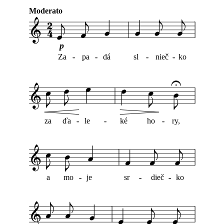
Moderato
p
Za
-
-
pa
-
-
dá
sl
-
-
nieč
-
-
ko
za
ďa
-
-
le
-
-
ké
ho
-
-
ry,
a
mo
-
-
je
sr
-
-
dieč
-
-
ko