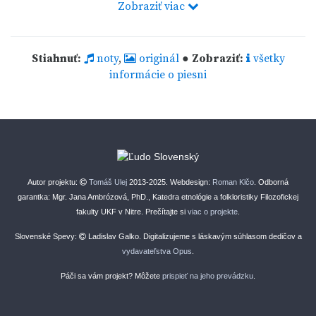
Zobraziť viac
Stiahnuť:
noty
,
originál
●
Zobraziť:
všetky
informácie o piesni
Autor projektu:
Tomáš Ulej
2013-2025. Webdesign:
Roman Klčo
. Odborná
garantka: Mgr. Jana Ambrózová, PhD., Katedra etnológie a folkloristiky Filozofickej
fakulty UKF v Nitre. Prečítajte si
viac o projekte
.
Slovenské Spevy:
Ladislav Galko. Digitalizujeme s láskavým súhlasom dedičov a
vydavateľstva Opus
.
Páči sa vám projekt? Môžete
prispieť na jeho prevádzku
.