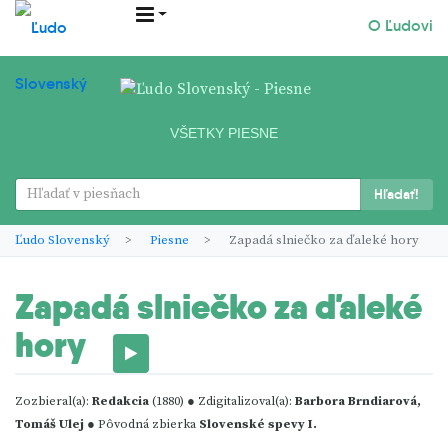
O Ľudovi
VŠETKY PIESNE
Hľadať!
Ľudo Slovenský
Piesne
Zapadá slniečko za ďaleké hory
Zapadá slniečko za ďaleké
hory
Zozbieral(a):
Redakcia
(1880) ● Zdigitalizoval(a):
Barbora Brndiarová,
Tomáš Ulej
● Pôvodná zbierka
Slovenské spevy I.