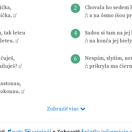
ička,
Chovala ho sedem l
2
íčka. :/
/: a na ôsmo išou pr
, tak leteu
Sadou si tam na jej
4
leteu. :/
/: na konča jej biely
 čuješ,
Nespím, slyším, n
6
iluješ? :/
/: prikryla ma čiern
zastonau,
dokonau. :/
Zobraziť viac
uť:
noty
,
originál
●
Zobraziť:
všetky informácie o