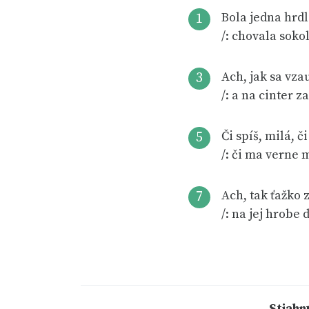
Bola jedna hrdl
1
/: chovala sokol
Ach, jak sa vzau
3
/: a na cinter za
Či spíš, milá, či
5
/: či ma verne m
Ach, tak ťažko 
7
/: na jej hrobe 
Stiahn