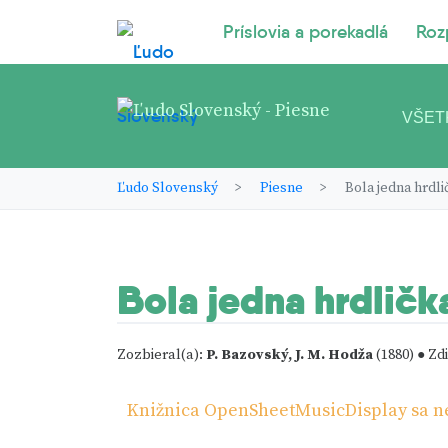
Príslovia a porekadlá
Roz
VŠET
Ľudo Slovenský
Piesne
Bola jedna hrdli
Bola jedna hrdličk
Zozbieral(a):
P. Bazovský, J. M. Hodža
(1880) ● Zdi
Knižnica OpenSheetMusicDisplay sa nep