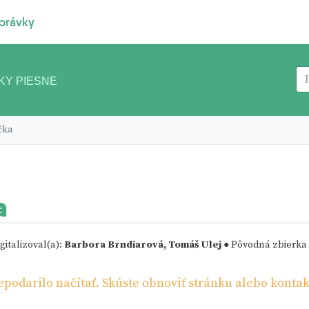
právky
KY PIESNE
čka
a
gitalizoval(a):
Barbora Brndiarová, Tomáš Ulej
● Pôvodná zbierka
odarilo načítať. Skúste obnoviť stránku alebo kontak