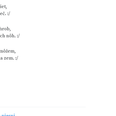
iet,
eč. :/
 hrob,
ch nôh. :/
emôžem,
a zem. :/
 piesni