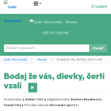
O Ľudovi
VŠETKY PIESNE
Hľadať!
Ľudo Slovenský
Piesne
Bodaj že vás, dievky, čerti vzali
Bodaj že vás, dievky, čerti
vzali
Zozbieral(a):
J. Kohút
(1880) ● Zdigitalizoval(a):
Barbora Brndiarová,
Tomáš Ulej
● Pôvodná zbierka
Slovenské spevy I.