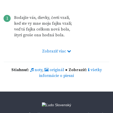
Bodajže vás, dievky, čerti vzali,
1
keď ste vy mne moju fajku vzali;
veď tá fajka celkom nová bola,
štyri groše ona hodná bola.
Zobraziť viac
Stiahnuť:
noty
,
originál
●
Zobraziť:
všetky
informácie o piesni