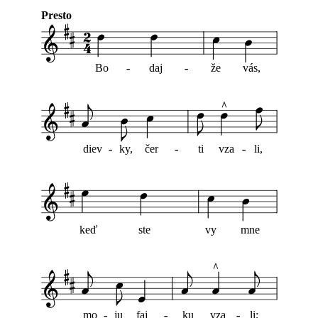
Presto
Bo
-
-
daj
-
-
že
vás,
diev
-
-
ky,
čer
-
-
ti
vza
-
-
li,
keď
ste
vy
mne
mo
-
-
ju
faj
-
-
ku
vza
-
-
li;