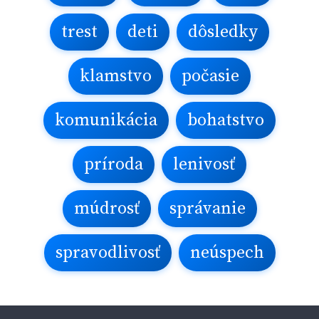
trest
deti
dôsledky
klamstvo
počasie
komunikácia
bohatstvo
príroda
lenivosť
múdrosť
správanie
spravodlivosť
neúspech