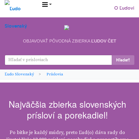
O Ľudovi
OBJAVOVAŤ
PÔVODNÁ ZBIERKA
ĽUDOV ČET
Hľadať!
Ľudo Slovenský
Príslovia
Najväčšia zbierka slovenských
prísloví a porekadiel!
Po bitke je každý múdry, preto Ľud(o) dáva rady do