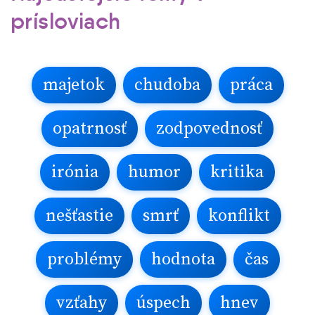
prísloviach
majetok
chudoba
práca
opatrnosť
zodpovednosť
irónia
humor
kritika
nešťastie
smrť
konflikt
problémy
hodnota
čas
vzťahy
úspech
hnev