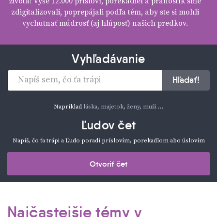
života! Vyše 12.000 prísloví, porekadiel a pranostík sme
zdigitalizovali, poprepájali podľa tém, aby ste si mohli
vychutnať múdrosť (aj hlúposť) našich predkov.
Vyhľadávanie
Hľadať!
Napríklad
láska
,
majetok
,
ženy
,
muži
…
Ľudov čet
Napíš, čo ťa trápi a Ľudo poradí príslovím, porekadlom abo úslovím
Otvoriť čet
Najčastejšie témy v